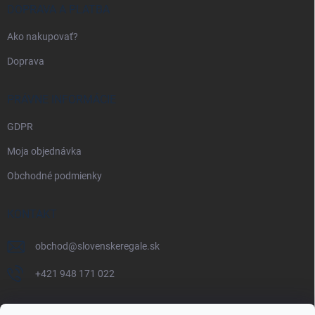
DOPRAVA A PLATBA
Ako nakupovať?
Doprava
PRÁVNE INFORMÁCIE
GDPR
Moja objednávka
Obchodné podmienky
KONTAKT
obchod
@
slovenskeregale.sk
+421 948 171 022