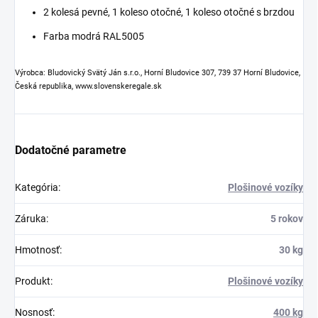
2 kolesá pevné, 1 koleso otočné, 1 koleso otočné s brzdou
Farba modrá RAL5005
Výrobca: Bludovický Svätý Ján s.r.o., Horní Bludovice 307, 739 37 Horní Bludovice,
Česká republika, www.slovenskeregale.sk
Dodatočné parametre
Kategória
:
Plošinové vozíky
Záruka
:
5 rokov
Hmotnosť
:
30 kg
Produkt
:
Plošinové vozíky
Nosnosť
:
400 kg