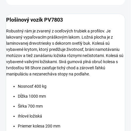
Plošinový vozík PV7803
Robustný rám je zvarený z oceľových trubiek a profilov. Je
lakovaný vypaľovacím práškovým lakom. Ložná plocha je z
laminovanej drevotriesky s dekorom svetlý buk. Kolesá sú
vybavené krytom, ktorý predlžuje životnosť, bráni namotávaniu
motúzov a tiež zanášaniu ložiska rôznymi nečistotami. Kolesá sú
vybavené valivými ložiskami. Sivá gumová plná obruč kolesa s
tvrdosťou 98 Shore zaisťuje tichý chod a zároveň ľahkú
manipuláciu a nezanecháva stopy na podlahe.
Nosnosť 400 kg
Dĺžka 1000 mm
Šírka 700 mm
Ihlové ložiská
Priemer kolesa 200 mm