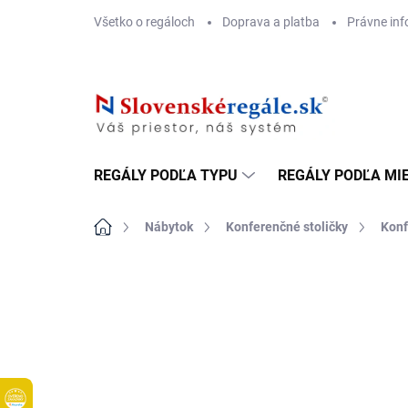
Prejsť
Všetko o regáloch
Doprava a platba
Právne inf
na
obsah
REGÁLY PODĽA TYPU
REGÁLY PODĽA MI
Domov
Nábytok
Konferenčné stoličky
Konf