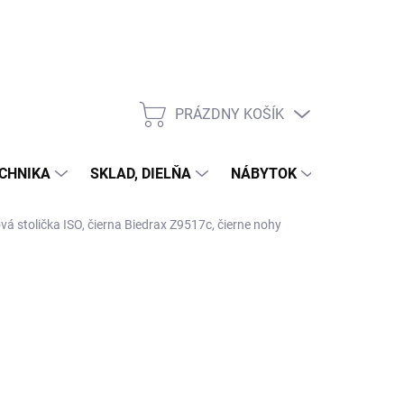
PRÁZDNY KOŠÍK
NÁKUPNÝ
KOŠÍK
CHNIKA
SKLAD, DIELŇA
NÁBYTOK
DOM A Z
á stolička ISO, čierna Biedrax Z9517c, čierne nohy