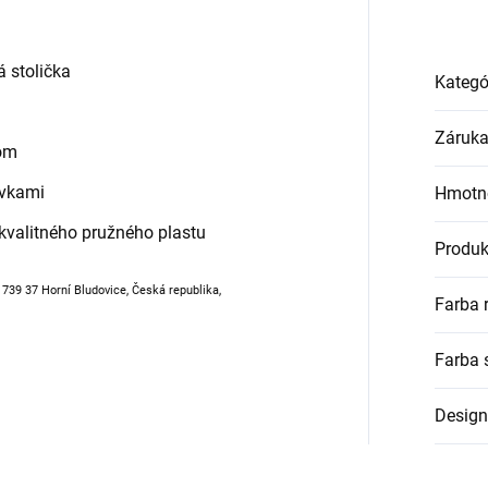
 stolička
Kategó
Záruk
om
ovkami
Hmotn
kvalitného pružného plastu
Produk
, 739 37 Horní Bludovice, Česká republika,
Farba 
Farba 
Design