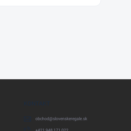
KONTAKT
obchod
@
slovenskeregale.sk
+421 948 171 022