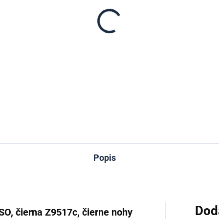
−
+
DETAILNÉ INFORMÁCIE
OPÝTAŤ SA
Popis
Dod
SO, čierna Z9517c, čierne nohy