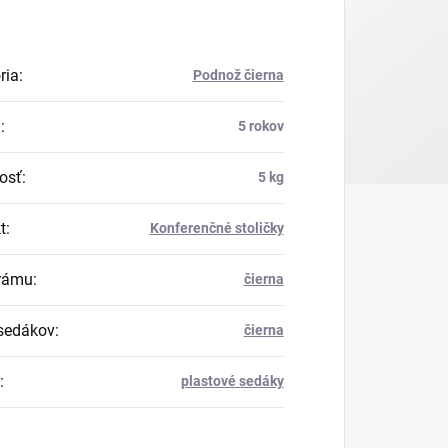
ria
:
Podnož čierna
a
:
5 rokov
osť
:
5 kg
t
:
Konferenčné stoličky
rámu
:
čierna
sedákov
:
čierna
:
plastové sedáky