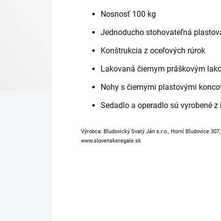
Nosnosť 100 kg
Jednoducho stohovateľná plastová
Konštrukcia z oceľových rúrok
Lakovaná čiernym práškovým lak
Nohy s čiernymi plastovými konc
Sedadlo a operadlo sú vyrobené z 
Výrobca: Bludovický Svatý Ján s.r.o., Horní Bludovice 307
www.slovenskeregale.sk