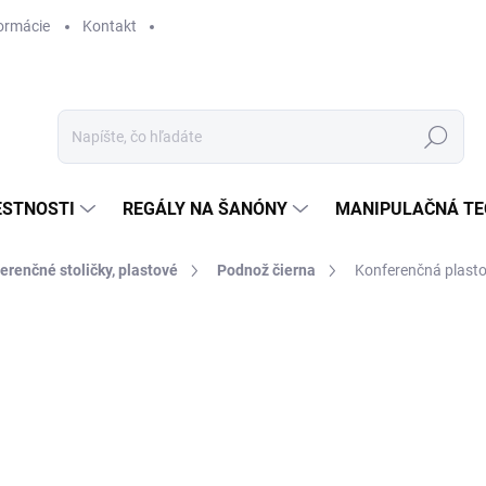
ormácie
Kontakt
Hľadať
ESTNOSTI
REGÁLY NA ŠANÓNY
MANIPULAČNÁ TE
erenčné stoličky, plastové
Podnož čierna
Konferenčná plastov
€ 49,90
€ 41,20 bez DPH
Jednotková
SKLADOM
cena: