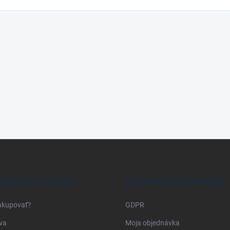
RAVA A PLATBA
PRÁVNE INFORMÁCIE
akupovať?
GDPR
va
Moja objednávka