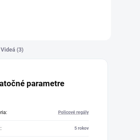
Videá (3)
atočné parametre
ria
:
Policové regály
a
:
5 rokov