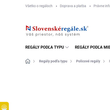
Prejsť
Všetko o regáloch
Doprava a platba
Právne inf
na
obsah
REGÁLY PODĽA TYPU
REGÁLY PODĽA MI
Domov
Regály podľa typu
Policové regály
DOPRAVA ZADARMO
BIELE LAMINO 12 MM