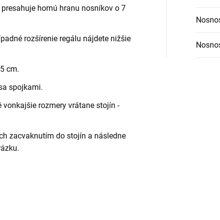
 presahuje hornú hranu nosníkov o 7
Nosnos
ípadné rozšírenie regálu nájdete nižšie
Nosnos
,5 cm.
 sa spojkami.
vonkajšie rozmery vrátane stojín -
ch zacvaknutím do stojín a následne
rázku.