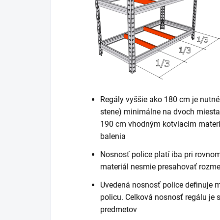
Regály vyššie ako 180 cm je nutné
stene) minimálne na dvoch miestac
190 cm vhodným kotviacim materiá
balenia
Nosnosť police platí iba pri rovn
materiál nesmie presahovať rozme
Uvedená nosnosť police definuje 
policu. Celková nosnosť regálu je
predmetov