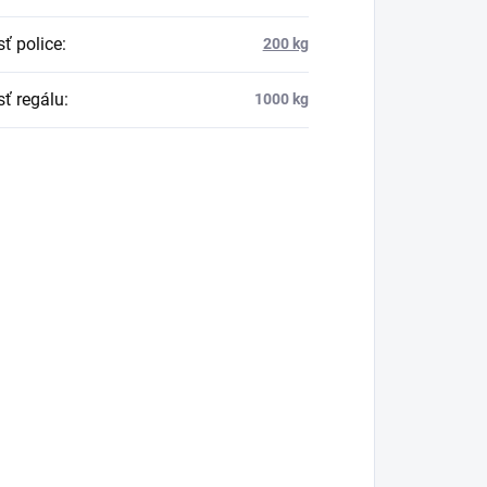
ť police
:
200 kg
ť regálu
:
1000 kg