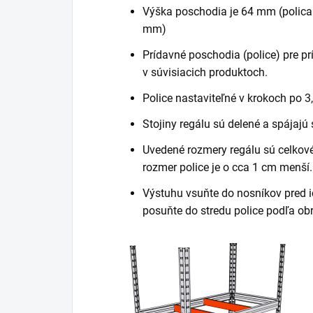
Výška poschodia je 64 mm (polica
mm)
Prídavné poschodia (police) pre pr
v súvisiacich produktoch.
Police nastaviteľné v krokoch po 3
Stojiny regálu sú delené a spájajú
Uvedené rozmery regálu sú celkové 
rozmer police je o cca 1 cm menší.
Výstuhu vsuňte do nosníkov pred i
posuňte do stredu police podľa ob