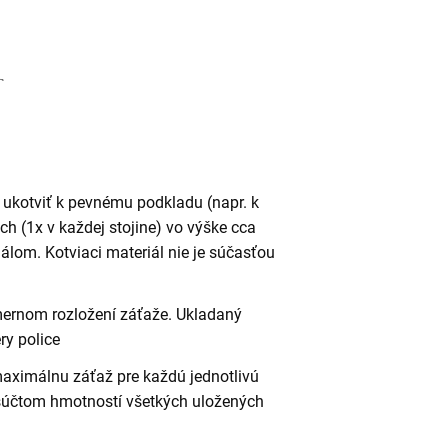
 ukotviť k pevnému podkladu (napr. k
h (1x v každej stojine) vo výške cca
lom. Kotviaci materiál nie je súčasťou
omernom rozložení záťaže. Ukladaný
ry police
maximálnu záťaž pre každú jednotlivú
 súčtom hmotností všetkých uložených