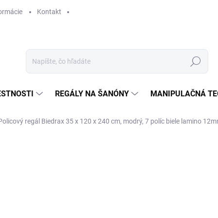
ormácie
Kontakt
Hľadať
ESTNOSTI
REGÁLY NA ŠANÓNY
MANIPULAČNÁ TE
Policový regál Biedrax 35 x 120 x 240 cm, modrý, 7 políc biele lamino 12
€ 203,40
€ 168,10 bez DPH
Jednotková
SKLADOM
cena: