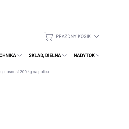
PRÁZDNY KOŠÍK
NÁKUPNÝ
KOŠÍK
CHNIKA
SKLAD, DIELŇA
NÁBYTOK
DOM A Z
mm, nosnosť 200 kg na policu