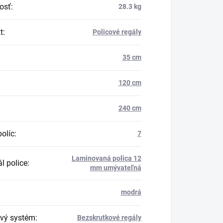
osť
:
28.3 kg
t
:
Policové regály
35 cm
120 cm
240 cm
políc
:
7
Laminovaná polica 12
l police
:
mm umývateľná
modrá
vý systém
:
Bezskrutkové regály