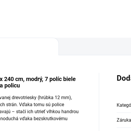
Do košíka
Do košíka
Dod
x 240 cm, modrý, 7 políc biele
a policu
ovanej drevotriesky (hrúbka 12 mm),
ch strán. Vďaka tomu sú police
Kategó
avajú – stačí ich utrieť vlhkou handrou
jednoduchá vďaka bezskrutkovému
Záruk
.