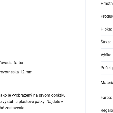
Hmotn
Produk
Hĺbka
:
Šírka
:
Výška
:
ovacia farba
Počet 
revotrieska 12 mm
Materiá
, ako je vyobrazený na prvom obrázku
Farba
:
ane výstuh a plastové pätky. Nájdete v
hé zostavenie.
Regálo