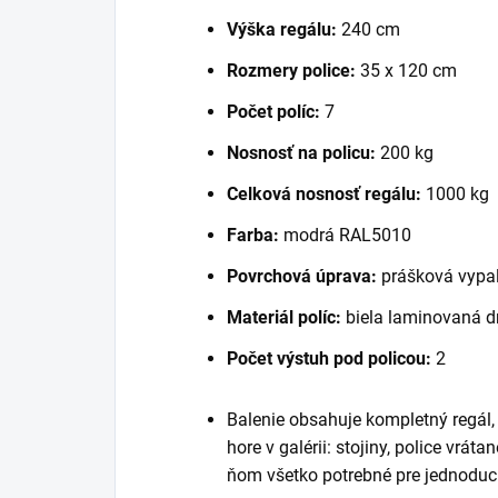
Výška regálu:
240 cm
Rozmery police:
35 x 120 cm
Počet políc:
7
Nosnosť na policu:
200 kg
Celková nosnosť regálu:
1000 kg
Farba:
modrá RAL5010
Povrchová úprava:
prášková vypaľ
Materiál políc:
biela laminovaná d
Počet výstuh pod policou:
2
Balenie obsahuje kompletný regál
hore v galérii: stojiny, police vrát
ňom všetko potrebné pre jednoduc