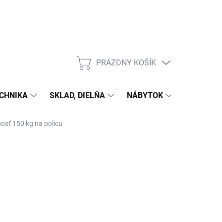
PRÁZDNY KOŠÍK
NÁKUPNÝ
KOŠÍK
CHNIKA
SKLAD, DIELŇA
NÁBYTOK
DOM A Z
nosť 150 kg na policu