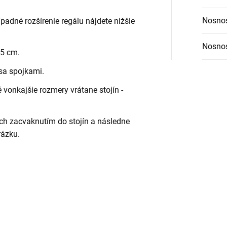
Nosnos
ípadné rozšírenie regálu nájdete nižšie
Nosnos
,5 cm.
 sa spojkami.
vonkajšie rozmery vrátane stojín -
ch zacvaknutím do stojín a následne
rázku.