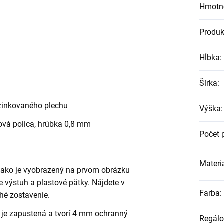
Hmotn
Produk
Hĺbka
:
Šírka
:
zinkovaného plechu
Výška
:
vá polica, hrúbka 0,8 mm
Počet 
Materiá
, ako je vyobrazený na prvom obrázku
ane výstuh a plastové pätky. Nájdete v
Farba
:
hé zostavenie.
 je zapustená a tvorí 4 mm ochranný
Regálo