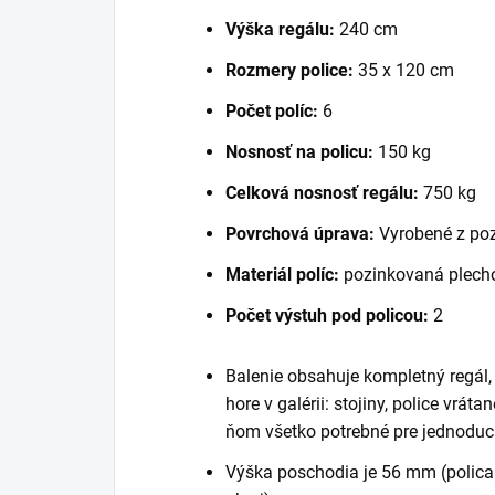
Výška regálu:
240 cm
Rozmery police:
35 x 120 cm
Počet políc:
6
Nosnosť na policu:
150 kg
Celková nosnosť regálu:
750 kg
Povrchová úprava:
Vyrobené z po
Materiál políc:
pozinkovaná plecho
Počet výstuh pod policou:
2
Balenie obsahuje kompletný regál
hore v galérii: stojiny, police vrát
ňom všetko potrebné pre jednoduc
Výška poschodia je 56 mm (polica