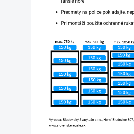
ľahšie hore
Predmety na police pokladajte, ne
Pri montáži použite ochranné ruka
Výrobca: Bludovický Svatý Ján s.r.o., Horní Bludovice 307
www.slovenskeregale.sk