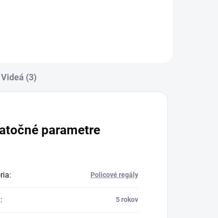
Videá (3)
atočné parametre
ria
:
Policové regály
a
:
5 rokov