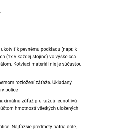
 ukotviť k pevnému podkladu (napr. k
h (1x v každej stojine) vo výške cca
lom. Kotviaci materiál nie je súčasťou
omernom rozložení záťaže. Ukladaný
ry police
maximálnu záťaž pre každú jednotlivú
 súčtom hmotností všetkých uložených
lice. Najťažšie predmety patria dole,