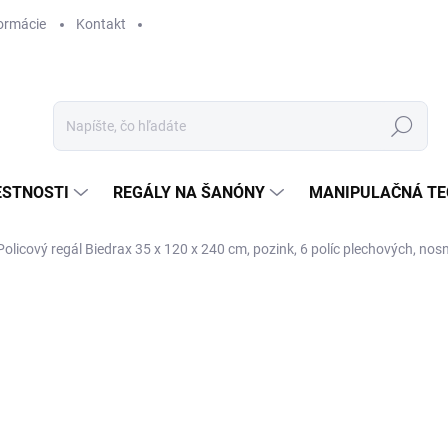
ormácie
Kontakt
Hľadať
ESTNOSTI
REGÁLY NA ŠANÓNY
MANIPULAČNÁ TE
Policový regál Biedrax 35 x 120 x 240 cm, pozink, 6 políc plechových, nos
€ 173,90
€ 143,70 bez DPH
Jednotková
SKLADOM
cena: