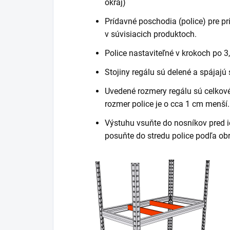
okraj)
Prídavné poschodia (police) pre pr
v súvisiacich produktoch.
Police nastaviteľné v krokoch po 3
Stojiny regálu sú delené a spájajú
Uvedené rozmery regálu sú celkové 
rozmer police je o cca 1 cm menší.
Výstuhu vsuňte do nosníkov pred i
posuňte do stredu police podľa ob