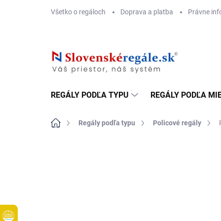
Prejsť
Všetko o regáloch
Doprava a platba
Právne inf
na
obsah
REGÁLY PODĽA TYPU
REGÁLY PODĽA MI
Domov
Regály podľa typu
Policové regály
DOPRAVA ZADARMO
KOVOVÉ POLICE