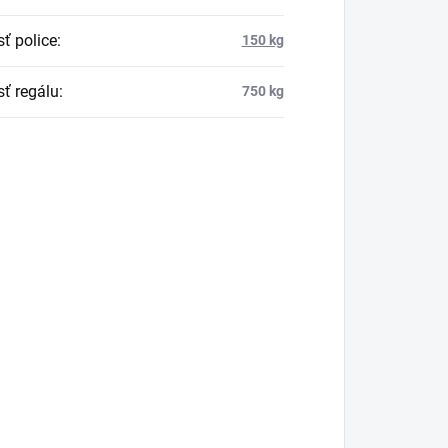
ť police
:
150 kg
ť regálu
:
750 kg