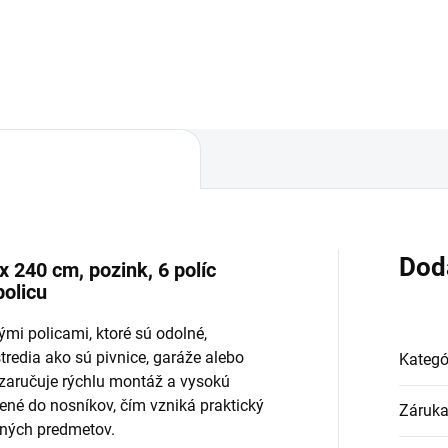
Do košíka
Do košíka
Dod
x 240 cm, pozink, 6 políc
policu
mi policami, ktoré sú odolné,
redia ako sú pivnice, garáže alebo
Kategó
 zaručuje rýchlu montáž a vysokú
tené do nosníkov, čím vzniká praktický
Záruk
ených predmetov.