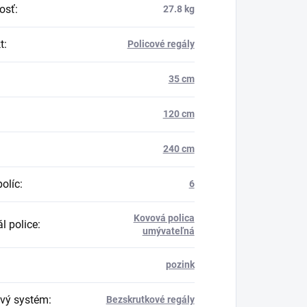
osť
:
27.8 kg
t
:
Policové regály
35 cm
120 cm
240 cm
políc
:
6
Kovová polica
l police
:
umývateľná
pozink
vý systém
:
Bezskrutkové regály