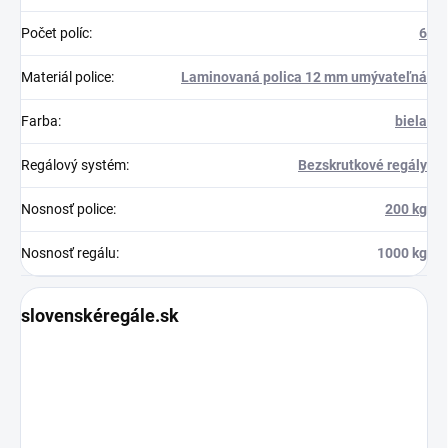
Počet políc
:
6
Materiál police
:
Laminovaná polica 12 mm umývateľná
Farba
:
biela
Regálový systém
:
Bezskrutkové regály
Nosnosť police
:
200 kg
Nosnosť regálu
:
1000 kg
slovenskéregále.sk