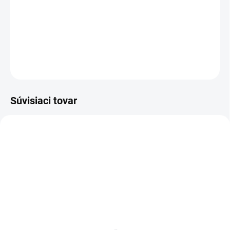
−
+
Pridať do košíka
DETAILNÉ INFORMÁCIE
OPÝTAŤ SA
Súvisiaci tovar
BIELE LAMINO 12 MM
SKLADOM
SKLADOM
Poschodie k regálu
Zábrana k regálom