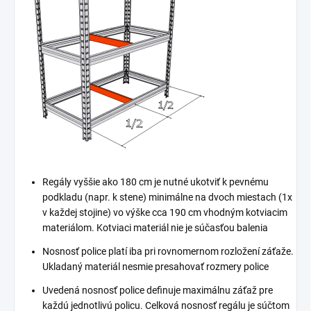
Regály vyššie ako 180 cm je nutné ukotviť k pevnému
podkladu (napr. k stene) minimálne na dvoch miestach (1x
v každej stojine) vo výške cca 190 cm vhodným kotviacim
materiálom. Kotviaci materiál nie je súčasťou balenia
Nosnosť police platí iba pri rovnomernom rozložení záťaže.
Ukladaný materiál nesmie presahovať rozmery police
Uvedená nosnosť police definuje maximálnu záťaž pre
každú jednotlivú policu. Celková nosnosť regálu je súčtom