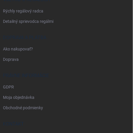
e
Rýchly regálový radca
Detailný sprievodca regálmi
DOPRAVA A PLATBA
Ako nakupovať?
Doprava
PRÁVNE INFORMÁCIE
GDPR
Moja objednávka
Obchodné podmienky
KONTAKT