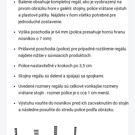
Balenie obsahuje kompletný regál, ako je vyobrazený na
prvom obrázku hore v galérii: stojiny, police vrátane výstuh
a plastové pätky. Nájdete v ňom všetko potrebné pre
jednoduché zostavenie.
Výška poschodia je 64 mm (polica presahuje hornú hranu
nosníkov o 7 mm)
Prídavné poschodia (police) pre prípadné rozšírenie regálu
nájdete nižšie v súvisiacich produktoch.
Police nastaviteľné v krokoch po 3,5 cm.
Stojiny regálu sú delené a spájajú sa spojkami.
Uvedené rozmery regálu sú celkové vonkajšie rozmery
vrátane stojín - rozmer police je o cca 1 cm menší.
Výstuhu vsuňte do nosníkov pred ich zacvaknutím do stojín
a následne posuňte do stredu police podľa obrázku.