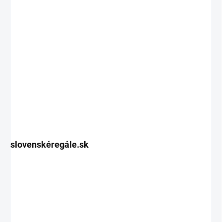
slovenskéregále.sk