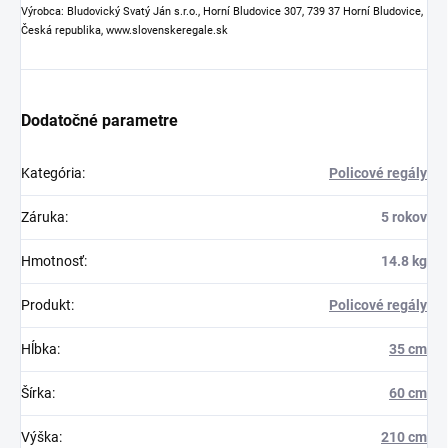
Výrobca: Bludovický Svatý Ján s.r.o., Horní Bludovice 307, 739 37 Horní Bludovice,
Česká republika, www.slovenskeregale.sk
Dodatočné parametre
Kategória
:
Policové regály
Záruka
:
5 rokov
Hmotnosť
:
14.8 kg
Produkt
:
Policové regály
Hĺbka
:
35 cm
Šírka
:
60 cm
Výška
:
210 cm