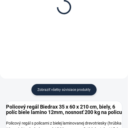
Biedrax 35 x 60 cm,
Biedrax 60 cm, biela –
biele, polica biele lamino
proti vypadnutiu vecí z
12mm, nosnosť 200 kg
regálu
€ 15,70
€ 1,60
€ 13 bez DPH
€ 1,30 bez DPH
−
+
−
+
Do košíka
Do košíka
Zobraziť všetky súvisiace produkty
Policový regál Biedrax 35 x 60 x 210 cm, biely, 6
políc biele lamino 12mm, nosnosť 200 kg na policu
Policový regál s policami z bielej laminovanej drevotriesky (hrúbka