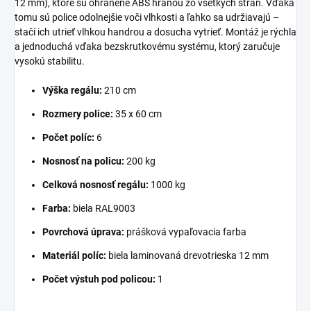
12 mm), ktoré sú ohranené ABS hranou zo všetkých strán. Vďaka
tomu sú police odolnejšie voči vlhkosti a ľahko sa udržiavajú –
stačí ich utrieť vlhkou handrou a dosucha vytrieť. Montáž je rýchla
a jednoduchá vďaka bezskrutkovému systému, ktorý zaručuje
vysokú stabilitu.
Výška regálu:
210 cm
Rozmery police:
35 x 60 cm
Počet políc:
6
Nosnosť na policu:
200 kg
Celková nosnosť regálu:
1000 kg
Farba:
biela RAL9003
Povrchová úprava:
prášková vypaľovacia farba
Materiál políc:
biela laminovaná drevotrieska 12 mm
Počet výstuh pod policou:
1