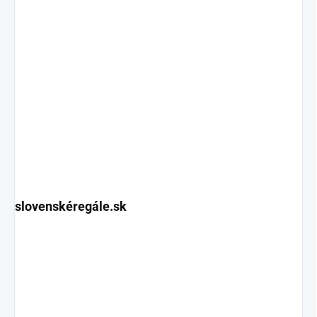
slovenskéregále.sk