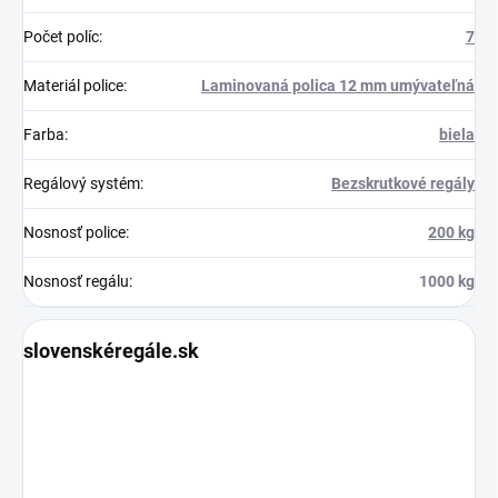
Počet políc
:
7
Materiál police
:
Laminovaná polica 12 mm umývateľná
Farba
:
biela
Regálový systém
:
Bezskrutkové regály
Nosnosť police
:
200 kg
Nosnosť regálu
:
1000 kg
slovenskéregále.sk