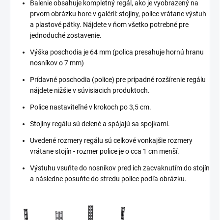
Balenie obsahuje kompletný regál, ako je vyobrazený na
prvom obrázku hore v galérii: stojiny, police vrátane výstuh
a plastové pätky. Nájdete v ňom všetko potrebné pre
jednoduché zostavenie.
Výška poschodia je 64 mm (polica presahuje hornú hranu
nosníkov o 7 mm)
Prídavné poschodia (police) pre prípadné rozšírenie regálu
nájdete nižšie v súvisiacich produktoch.
Police nastaviteľné v krokoch po 3,5 cm.
Stojiny regálu sú delené a spájajú sa spojkami.
Uvedené rozmery regálu sú celkové vonkajšie rozmery
vrátane stojín - rozmer police je o cca 1 cm menší.
Výstuhu vsuňte do nosníkov pred ich zacvaknutím do stojín
a následne posuňte do stredu police podľa obrázku.