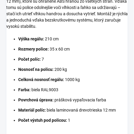
12 mm), ktoré sú ohranené ABS hranou zo všetkých strán. Vďaka
tomu sú police odolnejšie voči vlhkosti a ľahko sa udržiavajú –
stačí ich utrieť vlhkou handrou a dosucha vytrieť. Montáž je rýchla
a jednoduchá vďaka bezskrutkovému systému, ktorý zaručuje
vysokú stabilitu.
Výška regálu:
210 cm
Rozmery police:
35 x 60 cm
Počet políc:
7
Nosnosť na policu:
200 kg
Celková nosnosť regálu:
1000 kg
Farba:
biela RAL9003
Povrchová úprava:
prášková vypaľovacia farba
Materiál políc:
biela laminovaná drevotrieska 12 mm
Počet výstuh pod policou:
1