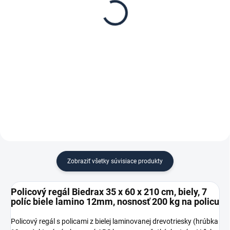
Biedrax 35 x 60 cm,
Biedrax 60 cm, biela –
biele, polica biele lamino
proti vypadnutiu vecí z
12mm, nosnosť 200 kg
regálu
€ 15,70
€ 1,60
€ 13 bez DPH
€ 1,30 bez DPH
−
+
−
+
Do košíka
Do košíka
Zobraziť všetky súvisiace produkty
Policový regál Biedrax 35 x 60 x 210 cm, biely, 7
políc biele lamino 12mm, nosnosť 200 kg na policu
Policový regál s policami z bielej laminovanej drevotriesky (hrúbka