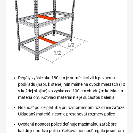
Regály vyššie ako 180 cm je nutné ukotviť k pevnému
podkladu (napr. k stene) minimálne na dvoch miestach (1x
v každej stojine) vo výške cca 190 cm vhodným kotviacim
materiálom. Kotviaci materiál nie je súčasťou balenia
Nosnosť police platí iba pri rovnomernom rozložení záťaže.
Ukladaný materiál nesmie presahovať rozmery police
Uvedená nosnosť police definuje maximálnu záťaž pre
každú jednotlivú policu. Celková nosnosť regálu je súčtom