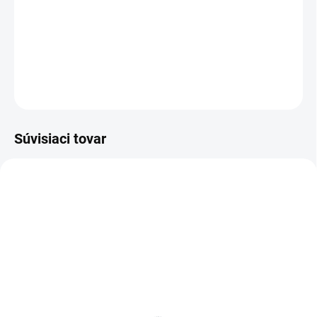
−
+
Pridať do košíka
DETAILNÉ INFORMÁCIE
OPÝTAŤ SA
Súvisiaci tovar
BIELE LAMINO 12 MM
SKLADOM
SKLADOM
Poschodie k regálu
Zábrana k regálom