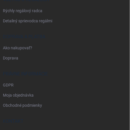
e
Rýchly regálový radca
Detailný sprievodca regálmi
DOPRAVA A PLATBA
Ako nakupovať?
Doprava
PRÁVNE INFORMÁCIE
GDPR
Moja objednávka
Obchodné podmienky
KONTAKT