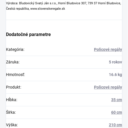
Výrobca: Bludovický Svatý Ján s.r.o., Horní Bludovice 307, 739 37 Horní Bludovice,
Česká republika, www.slovenskeregale.sk
Dodatočné parametre
Kategória
:
Policové regály
Záruka
:
5 rokov
Hmotnosť
:
16.6 kg
Produkt
:
Policové regály
Hĺbka
:
35 cm
Šírka
:
60 cm
Výška
:
210 cm