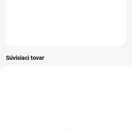
−
+
Pridať do košíka
DETAILNÉ INFORMÁCIE
OPÝTAŤ SA
Súvisiaci tovar
BIELE LAMINO 12 MM
SKLADOM
SKLADOM
Poschodie k regálu
Zábrana k regálom