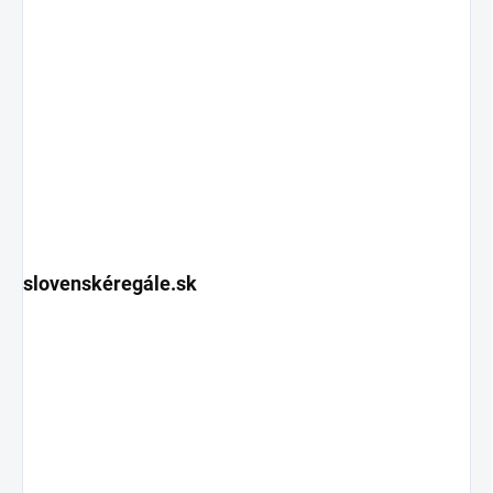
slovenskéregále.sk