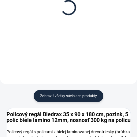
Biedrax 35 x 90 cm,
Biedrax 90 cm – proti
pozink, polica biele
vypadnutiu vecí z regálu
lamino 12mm, nosnosť
€ 18,90
€ 1,80
300 kg
€ 15,60 bez DPH
€ 1,50 bez DPH
−
+
−
+
Do košíka
Do košíka
Zobraziť všetky súvisiace produkty
Policový regál Biedrax 35 x 90 x 180 cm, pozink, 5
políc biele lamino 12mm, nosnosť 300 kg na policu
Policový regál s policami z bielej laminovanej drevotriesky (hrúbka