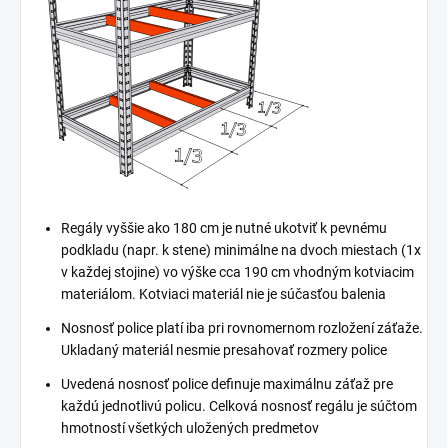
Regály vyššie ako 180 cm je nutné ukotviť k pevnému
podkladu (napr. k stene) minimálne na dvoch miestach (1x
v každej stojine) vo výške cca 190 cm vhodným kotviacim
materiálom. Kotviaci materiál nie je súčasťou balenia
Nosnosť police platí iba pri rovnomernom rozložení záťaže.
Ukladaný materiál nesmie presahovať rozmery police
Uvedená nosnosť police definuje maximálnu záťaž pre
každú jednotlivú policu. Celková nosnosť regálu je súčtom
hmotností všetkých uložených predmetov