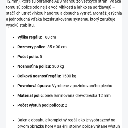
12 mm), ktoré sú ohranené ABS hranou zo všetkých strán. Vďaka
tomu sú police odolnejšie voči vlhkosti a ľahko sa udržiavajú –
stačí ich utrieť vlhkou handrou a dosucha vytrieť. Montáž je rýchla
a jednoduchá vďaka bezskrutkovému systému, ktorý zaručuje
vysokú stabilitu.
Výška regálu:
180 cm
Rozmery police:
35 x 90 cm
Počet políc:
5
Nosnosť na policu:
300 kg
Celková nosnosť regálu:
1500 kg
Povrchová úprava:
Vyrobené z pozinkovaného plechu
Materiál políc:
biela laminovaná drevotrieska 12 mm
Počet výstuh pod policou:
2
Balenie obsahuje kompletný regál, ako je vyobrazený na
prvom obrázku hore v galérii: stojiny, police vrátane výstuh