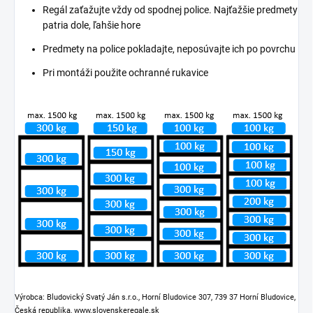
Regál zaťažujte vždy od spodnej police. Najťažšie predmety
patria dole, ľahšie hore
Predmety na police pokladajte, neposúvajte ich po povrchu
Pri montáži použite ochranné rukavice
Výrobca: Bludovický Svatý Ján s.r.o., Horní Bludovice 307, 739 37 Horní Bludovice,
Česká republika, www.slovenskeregale.sk