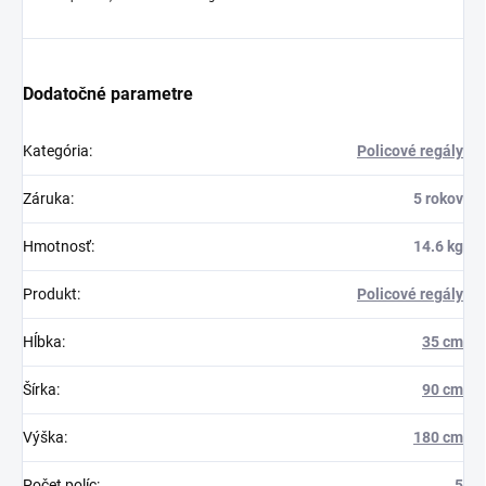
Dodatočné parametre
Kategória
:
Policové regály
Záruka
:
5 rokov
Hmotnosť
:
14.6 kg
Produkt
:
Policové regály
Hĺbka
:
35 cm
Šírka
:
90 cm
Výška
:
180 cm
Počet políc
:
5