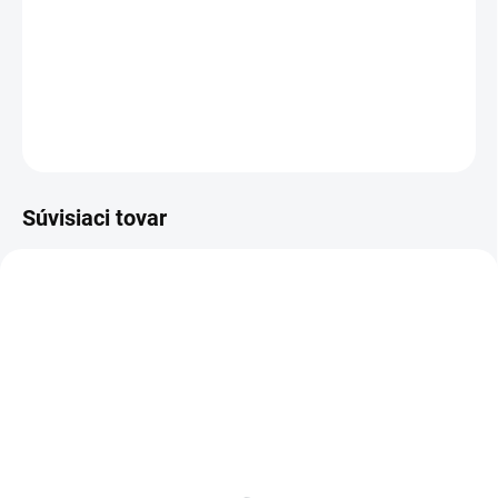
−
+
Pridať do košíka
DETAILNÉ INFORMÁCIE
OPÝTAŤ SA
Súvisiaci tovar
BIELE LAMINO 12 MM
SKLADOM
SKLADOM
Poschodie k regálu
Zábrana k regálom