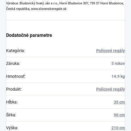
Výrobca: Bludovický Svatý Ján s.r.o., Horní Bludovice 307, 739 37 Horní Bludovice,
Česká republika, www.slovenskeregale.sk
Dodatočné parametre
Kategória
:
Policové regály
Záruka
:
5 rokov
Hmotnosť
:
14.9 kg
Produkt
:
Policové regály
Hĺbka
:
35 cm
Šírka
:
90 cm
Výška
:
210 cm