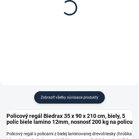
Biedrax 35 x 90 cm,
Biedrax 90 cm, biela –
biele, polica biele lamino
proti vypadnutiu vecí z
12mm, nosnosť 200 kg
regálu
€ 19,50
€ 2,10
€ 16,10 bez DPH
€ 1,70 bez DPH
−
+
−
+
Do košíka
Do košíka
Zobraziť všetky súvisiace produkty
Policový regál Biedrax 35 x 90 x 210 cm, biely, 5
políc biele lamino 12mm, nosnosť 200 kg na policu
Policový regál s policami z bielej laminovanej drevotriesky (hrúbka