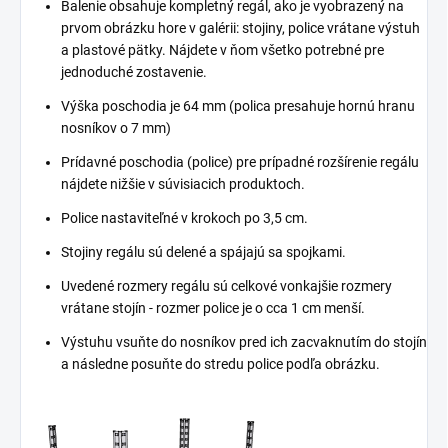
Balenie obsahuje kompletný regál, ako je vyobrazený na
prvom obrázku hore v galérii: stojiny, police vrátane výstuh
a plastové pätky. Nájdete v ňom všetko potrebné pre
jednoduché zostavenie.
Výška poschodia je 64 mm (polica presahuje hornú hranu
nosníkov o 7 mm)
Prídavné poschodia (police) pre prípadné rozšírenie regálu
nájdete nižšie v súvisiacich produktoch.
Police nastaviteľné v krokoch po 3,5 cm.
Stojiny regálu sú delené a spájajú sa spojkami.
Uvedené rozmery regálu sú celkové vonkajšie rozmery
vrátane stojín - rozmer police je o cca 1 cm menší.
Výstuhu vsuňte do nosníkov pred ich zacvaknutím do stojín
a následne posuňte do stredu police podľa obrázku.