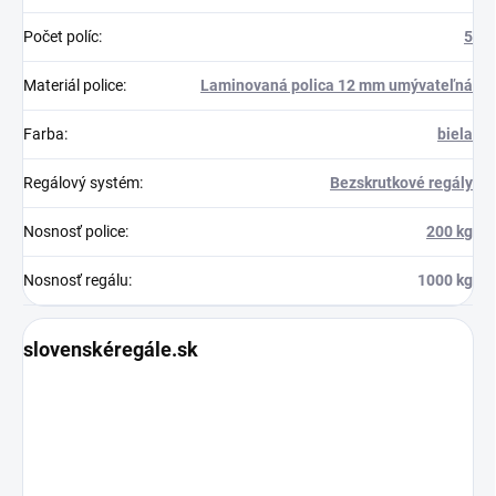
Počet políc
:
5
Materiál police
:
Laminovaná polica 12 mm umývateľná
Farba
:
biela
Regálový systém
:
Bezskrutkové regály
Nosnosť police
:
200 kg
Nosnosť regálu
:
1000 kg
slovenskéregále.sk