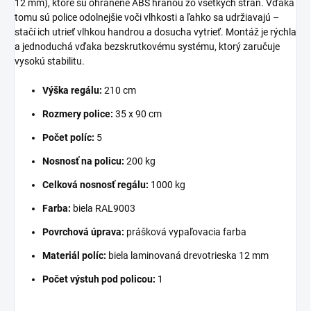
12 mm), ktoré sú ohranené ABS hranou zo všetkých strán. Vďaka
tomu sú police odolnejšie voči vlhkosti a ľahko sa udržiavajú –
stačí ich utrieť vlhkou handrou a dosucha vytrieť. Montáž je rýchla
a jednoduchá vďaka bezskrutkovému systému, ktorý zaručuje
vysokú stabilitu.
Výška regálu:
210 cm
Rozmery police:
35 x 90 cm
Počet políc:
5
Nosnosť na policu:
200 kg
Celková nosnosť regálu:
1000 kg
Farba:
biela RAL9003
Povrchová úprava:
prášková vypaľovacia farba
Materiál políc:
biela laminovaná drevotrieska 12 mm
Počet výstuh pod policou:
1