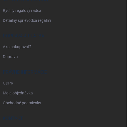
e
Rýchly regálový radca
Detailný sprievodca regálmi
DOPRAVA A PLATBA
Ako nakupovať?
Doprava
PRÁVNE INFORMÁCIE
GDPR
Moja objednávka
Obchodné podmienky
KONTAKT