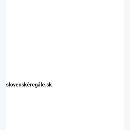
slovenskéregále.sk