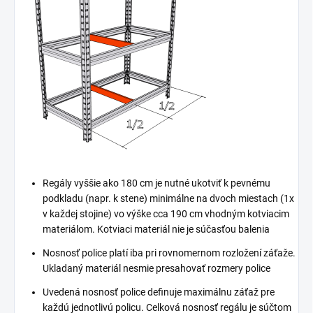
Regály vyššie ako 180 cm je nutné ukotviť k pevnému
podkladu (napr. k stene) minimálne na dvoch miestach (1x
v každej stojine) vo výške cca 190 cm vhodným kotviacim
materiálom. Kotviaci materiál nie je súčasťou balenia
Nosnosť police platí iba pri rovnomernom rozložení záťaže.
Ukladaný materiál nesmie presahovať rozmery police
Uvedená nosnosť police definuje maximálnu záťaž pre
každú jednotlivú policu. Celková nosnosť regálu je súčtom