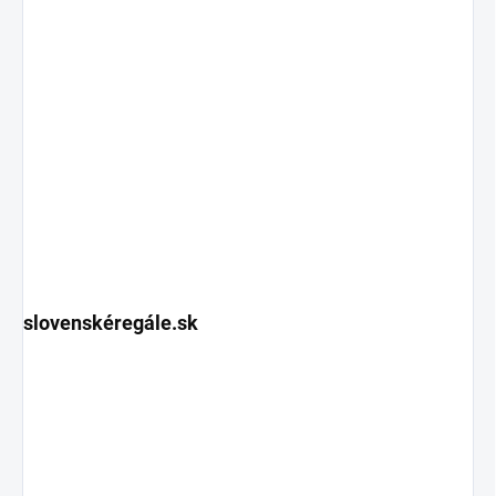
slovenskéregále.sk