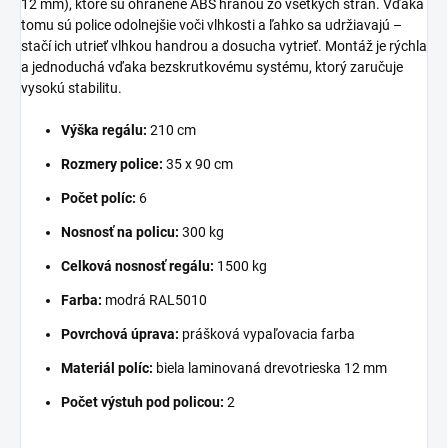
12 mm), ktoré sú ohranené ABS hranou zo všetkých strán. Vďaka
tomu sú police odolnejšie voči vlhkosti a ľahko sa udržiavajú –
stačí ich utrieť vlhkou handrou a dosucha vytrieť. Montáž je rýchla
a jednoduchá vďaka bezskrutkovému systému, ktorý zaručuje
vysokú stabilitu.
Výška regálu:
210 cm
Rozmery police:
35 x 90 cm
Počet políc:
6
Nosnosť na policu:
300 kg
Celková nosnosť regálu:
1500 kg
Farba:
modrá RAL5010
Povrchová úprava:
prášková vypaľovacia farba
Materiál políc:
biela laminovaná drevotrieska 12 mm
Počet výstuh pod policou:
2