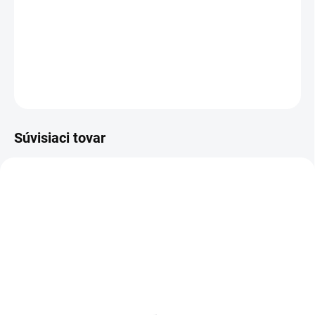
−
+
Pridať do košíka
DETAILNÉ INFORMÁCIE
OPÝTAŤ SA
Súvisiaci tovar
BIELE LAMINO 12 MM
SKLADOM
SKLADOM
Poschodie k regálu
Zábrana k regálom