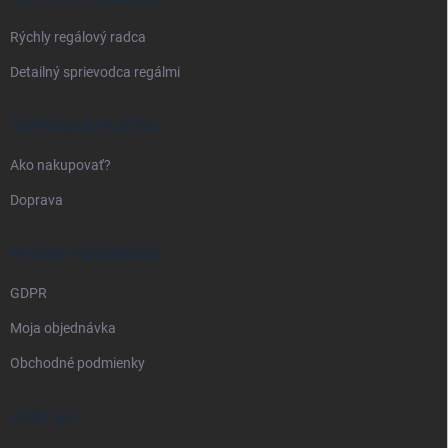
e
Rýchly regálový radca
Detailný sprievodca regálmi
DOPRAVA A PLATBA
Ako nakupovať?
Doprava
PRÁVNE INFORMÁCIE
GDPR
Moja objednávka
Obchodné podmienky
KONTAKT