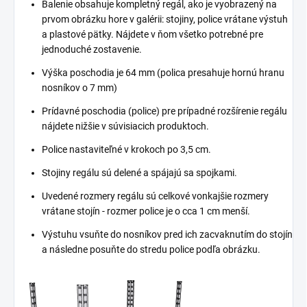
Balenie obsahuje kompletný regál, ako je vyobrazený na
prvom obrázku hore v galérii: stojiny, police vrátane výstuh
a plastové pätky. Nájdete v ňom všetko potrebné pre
jednoduché zostavenie.
Výška poschodia je 64 mm (polica presahuje hornú hranu
nosníkov o 7 mm)
Prídavné poschodia (police) pre prípadné rozšírenie regálu
nájdete nižšie v súvisiacich produktoch.
Police nastaviteľné v krokoch po 3,5 cm.
Stojiny regálu sú delené a spájajú sa spojkami.
Uvedené rozmery regálu sú celkové vonkajšie rozmery
vrátane stojín - rozmer police je o cca 1 cm menší.
Výstuhu vsuňte do nosníkov pred ich zacvaknutím do stojín
a následne posuňte do stredu police podľa obrázku.