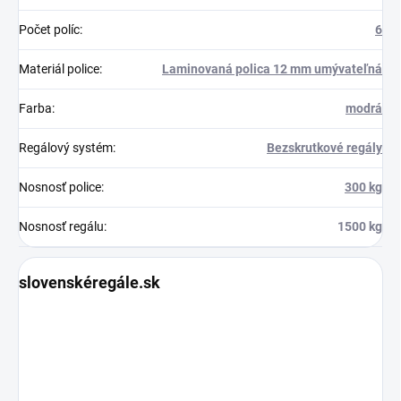
Počet políc
:
6
Materiál police
:
Laminovaná polica 12 mm umývateľná
Farba
:
modrá
Regálový systém
:
Bezskrutkové regály
Nosnosť police
:
300 kg
Nosnosť regálu
:
1500 kg
slovenskéregále.sk