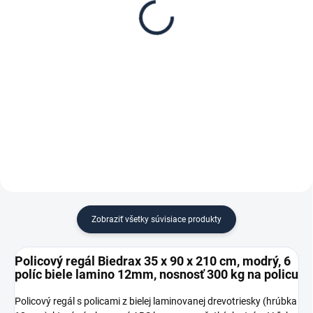
Biedrax 35 x 90 cm,
Biedrax 35 cm, modrá –
modré, polica biele
proti vypadnutiu vecí z
lamino 12mm, nosnosť
regálu
€ 20,60
€ 1,10
300 kg
€ 17 bez DPH
€ 0,90 bez DPH
−
+
−
+
Do košíka
Do košíka
Zobraziť všetky súvisiace produkty
Policový regál Biedrax 35 x 90 x 210 cm, modrý, 6
políc biele lamino 12mm, nosnosť 300 kg na policu
Policový regál s policami z bielej laminovanej drevotriesky (hrúbka