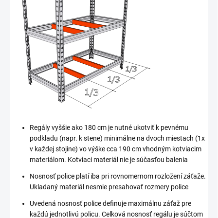
Regály vyššie ako 180 cm je nutné ukotviť k pevnému
podkladu (napr. k stene) minimálne na dvoch miestach (1x
v každej stojine) vo výške cca 190 cm vhodným kotviacim
materiálom. Kotviaci materiál nie je súčasťou balenia
Nosnosť police platí iba pri rovnomernom rozložení záťaže.
Ukladaný materiál nesmie presahovať rozmery police
Uvedená nosnosť police definuje maximálnu záťaž pre
každú jednotlivú policu. Celková nosnosť regálu je súčtom