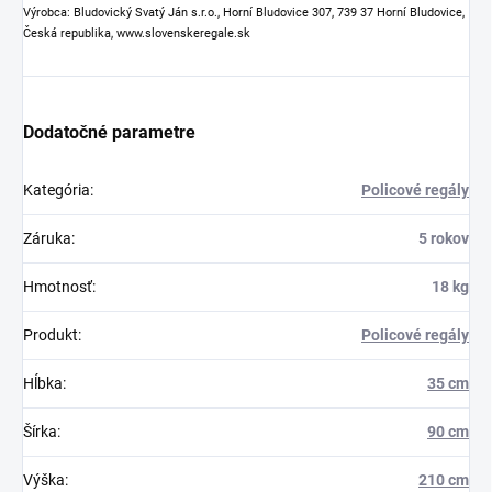
Výrobca: Bludovický Svatý Ján s.r.o., Horní Bludovice 307, 739 37 Horní Bludovice,
Česká republika, www.slovenskeregale.sk
Dodatočné parametre
Kategória
:
Policové regály
Záruka
:
5 rokov
Hmotnosť
:
18 kg
Produkt
:
Policové regály
Hĺbka
:
35 cm
Šírka
:
90 cm
Výška
:
210 cm