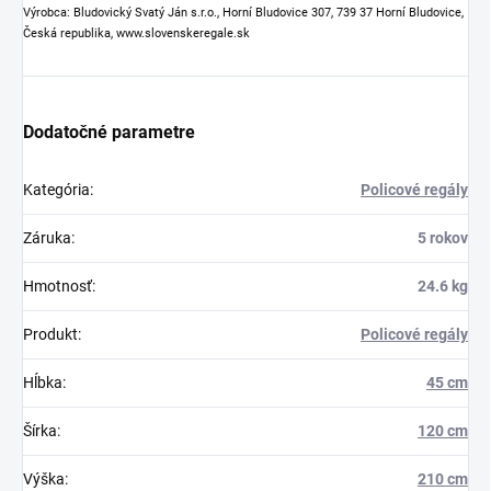
Výrobca: Bludovický Svatý Ján s.r.o., Horní Bludovice 307, 739 37 Horní Bludovice,
Česká republika, www.slovenskeregale.sk
Dodatočné parametre
Kategória
:
Policové regály
Záruka
:
5 rokov
Hmotnosť
:
24.6 kg
Produkt
:
Policové regály
Hĺbka
:
45 cm
Šírka
:
120 cm
Výška
:
210 cm