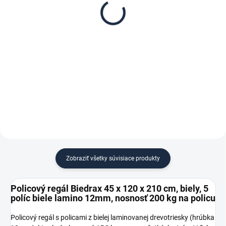
Biedrax 45 x 120 cm,
Biedrax 45 cm, biela –
biele, polica biele lamino
proti vypadnutiu vecí z
12mm, nosnosť 200 kg
regálu
€ 30,70
€ 1,30
€ 25,40 bez DPH
€ 1,10 bez DPH
−
+
−
+
Do košíka
Do košíka
Zobraziť všetky súvisiace produkty
Policový regál Biedrax 45 x 120 x 210 cm, biely, 5
políc biele lamino 12mm, nosnosť 200 kg na policu
Policový regál s policami z bielej laminovanej drevotriesky (hrúbka