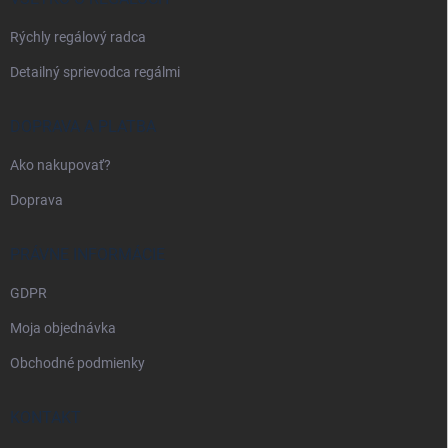
e
Rýchly regálový radca
Detailný sprievodca regálmi
DOPRAVA A PLATBA
Ako nakupovať?
Doprava
PRÁVNE INFORMÁCIE
GDPR
Moja objednávka
Obchodné podmienky
KONTAKT