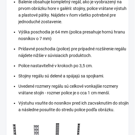
Balenie obsahuje kompletný regál, ako je vyobrazený na
prvom obrázku hore v galérii: stojiny, police vrátane výstuh
a plastové pätky. Nájdete v ňom všetko potrebné pre
jednoduché zostavenie.
Výška poschodia je 64 mm (polica presahuje hornú hranu
nosníkov o 7 mm)
Prídavné poschodia (police) pre prípadné rozšírenie regálu
nájdete nižšie v súvisiacich produktoch.
Police nastaviteľné v krokoch po 3,5 cm.
Stojiny regálu sú delené a spájajú sa spojkami.
Uvedené rozmery regálu sú celkové vonkajšie rozmery
vrátane stojín - rozmer police je o cca 1 cm menší.
Výstuhu vsuňte do nosníkov pred ich zacvaknutím do stojín
a následne posuňte do stredu police podľa obrázku.