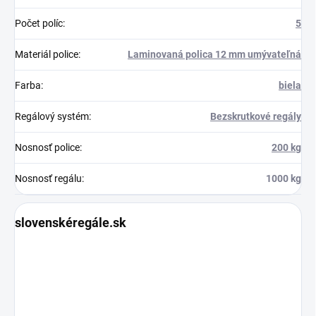
Počet políc
:
5
Materiál police
:
Laminovaná polica 12 mm umývateľná
Farba
:
biela
Regálový systém
:
Bezskrutkové regály
Nosnosť police
:
200 kg
Nosnosť regálu
:
1000 kg
slovenskéregále.sk