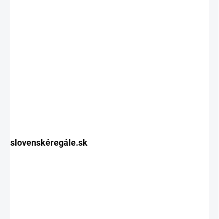
slovenskéregále.sk