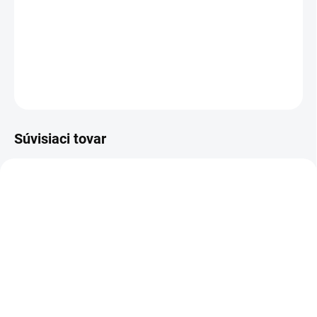
−
+
Pridať do košíka
DETAILNÉ INFORMÁCIE
OPÝTAŤ SA
Súvisiaci tovar
BIELE LAMINO 12 MM
SKLADOM
SKLADOM
Poschodie k regálu
Zábrana k regálom