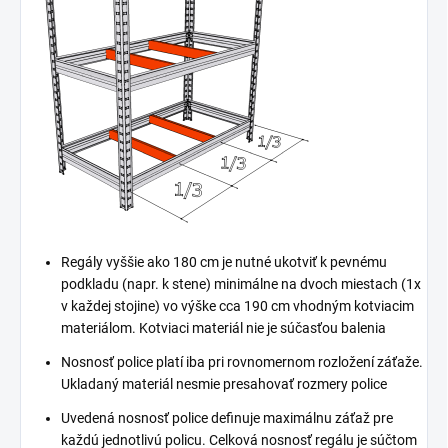
Regály vyššie ako 180 cm je nutné ukotviť k pevnému
podkladu (napr. k stene) minimálne na dvoch miestach (1x
v každej stojine) vo výške cca 190 cm vhodným kotviacim
materiálom. Kotviaci materiál nie je súčasťou balenia
Nosnosť police platí iba pri rovnomernom rozložení záťaže.
Ukladaný materiál nesmie presahovať rozmery police
Uvedená nosnosť police definuje maximálnu záťaž pre
každú jednotlivú policu. Celková nosnosť regálu je súčtom