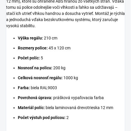
12 mm), ktoré sú ohranené ABS hranou zo všetkých strán. Vďaka
tomu sú police odolnejšie voči vlhkosti a ľahko sa udržiavajú –
stačí ich utrieť vlhkou handrou a dosucha vytrieť. Montáž je rýchla
a jednoduchá vďaka bezskrutkovému systému, ktorý zaručuje
vysokú stabilitu.
Výška regálu:
210 cm
Rozmery police:
45 x 120 cm
Počet políc:
5
Nosnosť na policu:
200 kg
Celková nosnosť regálu:
1000 kg
Farba:
biela RAL9003
Povrchová úprava:
prášková vypaľovacia farba
Materiál políc:
biela laminovaná drevotrieska 12 mm
Počet výstuh pod policou:
2