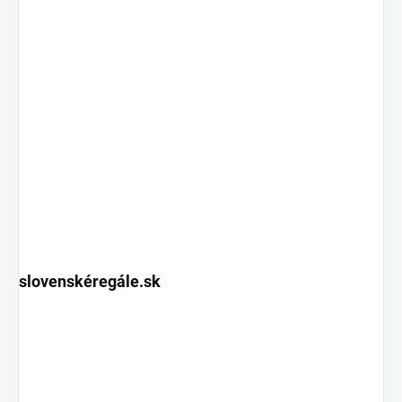
slovenskéregále.sk