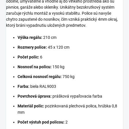
odolné, umývateľné a vhodné aj do vlhkého prostredia ako sú
pivnice, garáže alebo skleníky. Unikátny bezskrutkový systém
zaručuje rýchlu montáž a vysokú stabilitu. Police sú navyše
chytro zapustené do nosníkov, čím vzniká praktický 4mm okraj,
ktorý bráni vypadnutiu uložených predmetov.
Výška regálu:
210 cm
Rozmery police:
45 x 120 cm
Počet políc:
6
Nosnosť na policu:
150 kg
Celková nosnosť regálu:
750 kg
Farba:
biela RAL9003
Povrchová úprava:
prášková vypaľovacia farba
Materiál políc:
pozinkovaná plechová polica, hrúbka 0,8
mm
Počet výstuh pod policou:
2