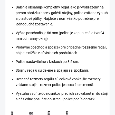
Balenie obsahuje kompletný regál, ako je vyobrazený na
prvom obrázku hore v galérii: stojiny, police vrátane výstuh
a plastové pätky. Nájdete v ňom všetko potrebné pre
jednoduché zostavenie.
Výška poschodia je 56 mm (polica je zapustená a tvorí 4
mm ochranný okraj)
Prídavné poschodia (police) pre prípadné rozšírenie regálu
nájdete nižšie v súvisiacich produktoch.
Police nastaviteľné v krokoch po 3,5 cm.
Stojiny regálu sú delené a spájajú sa spojkami.
Uvedené rozmery regálu sú celkové vonkajšie rozmery
vrátane stojín - rozmer police je o cca 1 cm menší.
Výstuhu vsuňte do nosníkov pred ich zacvaknutím do stojín
a následne posuňte do stredu police podľa obrázku.