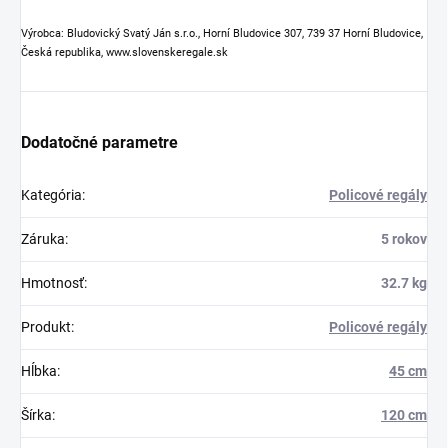
Výrobca: Bludovický Svatý Ján s.r.o., Horní Bludovice 307, 739 37 Horní Bludovice,
Česká republika, www.slovenskeregale.sk
Dodatočné parametre
Kategória
:
Policové regály
Záruka
:
5 rokov
Hmotnosť
:
32.7 kg
Produkt
:
Policové regály
Hĺbka
:
45 cm
Šírka
:
120 cm