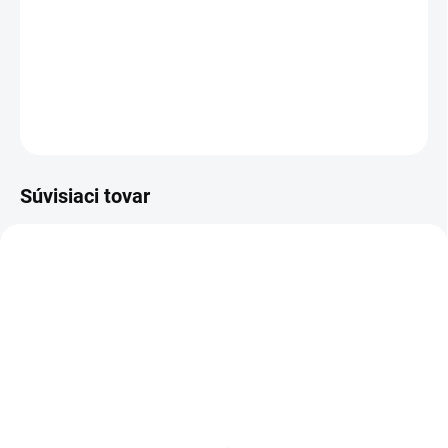
−
+
Pridať do košíka
DETAILNÉ INFORMÁCIE
OPÝTAŤ SA
Súvisiaci tovar
KOVOVÉ POLICE
SKLADOM
SKLADOM
Poschodie k regálu
Zábrana k regálom