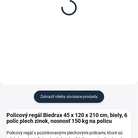
Biedrax 45 x 120 cm,
Biedrax 45 cm, biela –
biele, polica plech zinok,
proti vypadnutiu vecí z
nosnosť 150 kg
regálu
€ 31,50
€ 1,30
€ 26 bez DPH
€ 1,10 bez DPH
−
+
−
+
Do košíka
Do košíka
Zobraziť všetky súvisiace produkty
Policový regál Biedrax 45 x 120 x 210 cm, biely, 6
políc plech zinok, nosnosť 150 kg na policu
Policový regál s pozinkovanými plechovými policami, ktoré sú