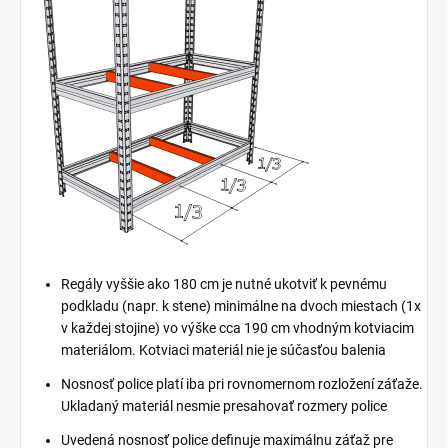
Regály vyššie ako 180 cm je nutné ukotviť k pevnému
podkladu (napr. k stene) minimálne na dvoch miestach (1x
v každej stojine) vo výške cca 190 cm vhodným kotviacim
materiálom. Kotviaci materiál nie je súčasťou balenia
Nosnosť police platí iba pri rovnomernom rozložení záťaže.
Ukladaný materiál nesmie presahovať rozmery police
Uvedená nosnosť police definuje maximálnu záťaž pre