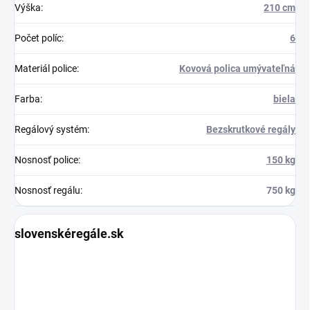
Výška
:
210 cm
Počet políc
:
6
Materiál police
:
Kovová polica umývateľná
Farba
:
biela
Regálový systém
:
Bezskrutkové regály
Nosnosť police
:
150 kg
Nosnosť regálu
:
750 kg
slovenskéregále.sk