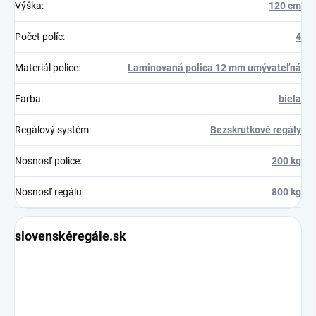
Výška
:
120 cm
Počet políc
:
4
Materiál police
:
Laminovaná polica 12 mm umývateľná
Farba
:
biela
Regálový systém
:
Bezskrutkové regály
Nosnosť police
:
200 kg
Nosnosť regálu
:
800 kg
slovenskéregále.sk