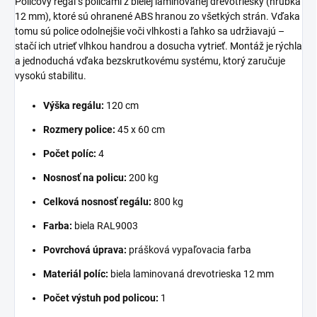
Policový regál s policami z bielej laminovanej drevotriesky (hrúbka
12 mm), ktoré sú ohranené ABS hranou zo všetkých strán. Vďaka
tomu sú police odolnejšie voči vlhkosti a ľahko sa udržiavajú –
stačí ich utrieť vlhkou handrou a dosucha vytrieť. Montáž je rýchla
a jednoduchá vďaka bezskrutkovému systému, ktorý zaručuje
vysokú stabilitu.
Výška regálu:
120 cm
Rozmery police:
45 x 60 cm
Počet políc:
4
Nosnosť na policu:
200 kg
Celková nosnosť regálu:
800 kg
Farba:
biela RAL9003
Povrchová úprava:
prášková vypaľovacia farba
Materiál políc:
biela laminovaná drevotrieska 12 mm
Počet výstuh pod policou:
1