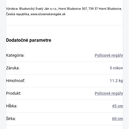
Výrobca: Bludovický Svatý Ján s.r.o., Horní Bludovice 307, 739 37 Horní Bludovice,
Česká republika, www.slovenskeregale.sk
Dodatočné parametre
Kategória
:
Policové regály
Záruka
:
5 rokov
Hmotnosť
:
11.2 kg
Produkt
:
Policové regály
Hĺbka
:
45 cm
Šírka
:
60 cm