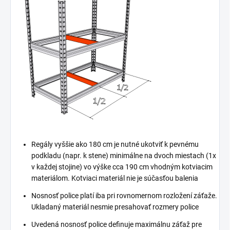
Regály vyššie ako 180 cm je nutné ukotviť k pevnému
podkladu (napr. k stene) minimálne na dvoch miestach (1x
v každej stojine) vo výške cca 190 cm vhodným kotviacim
materiálom. Kotviaci materiál nie je súčasťou balenia
Nosnosť police platí iba pri rovnomernom rozložení záťaže.
Ukladaný materiál nesmie presahovať rozmery police
Uvedená nosnosť police definuje maximálnu záťaž pre