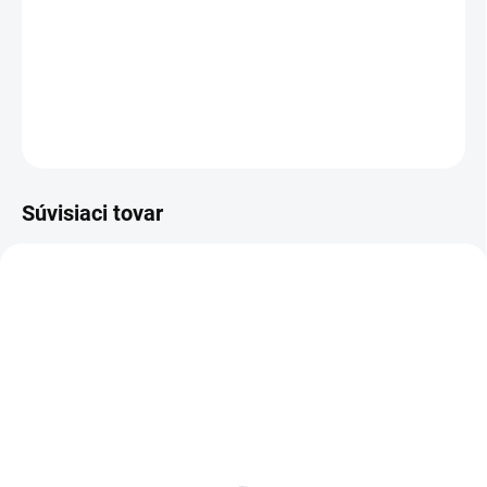
−
+
Pridať do košíka
DETAILNÉ INFORMÁCIE
OPÝTAŤ SA
Súvisiaci tovar
BIELE LAMINO 12 MM
SKLADOM
SKLADOM
Poschodie k regálu
Zábrana k regálom