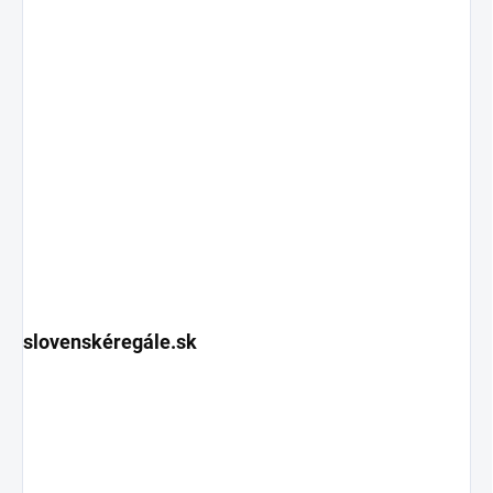
slovenskéregále.sk