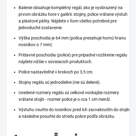
Balenie obsahuje kompletný regál, ako je vyobrazený na
prvom obrázku hore v galérii: stojiny, police vrátane výstuh
a plastové pätky. Nájdete v ňom všetko potrebné pre
jednoduché zostavenie.
Výška poschodia je 64 mm (polica presahuje hornú hranu
nosníkov o 7 mm)
Prídavné poschodia (police) pre prípadné rozšírenie regálu
nájdete nižšie v súvisiacich produktoch.
Police nastaviteľné v krokoch po 3,5 cm.
Stojiny regálu sú jednodielne (nie sú delené).
Uvedené rozmery regálu sú celkové vonkajšie rozmery
vrátane stojín - rozmer police je o cca 1 cm menší.
Výstuhu vsuňte do nosníkov pred ich zacvaknutím do stojín
a následne posuňte do stredu police podľa obrázku.