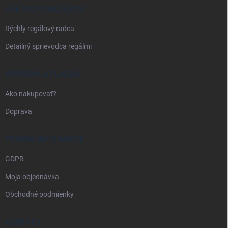
i
VŠETKO O REGÁLOCH
e
Rýchly regálový radca
Detailný sprievodca regálmi
DOPRAVA A PLATBA
Ako nakupovať?
Doprava
PRÁVNE INFORMÁCIE
GDPR
Moja objednávka
Obchodné podmienky
KONTAKT