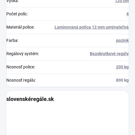
Výška
:
120 cm
Počet políc
:
4
Materiál police
:
Laminovaná polica 12 mm umývateľná
Farba
:
pozink
Regálový systém
:
Bezskrutkové regály
Nosnosť police
:
200 kg
Nosnosť regálu
:
800 kg
slovenskéregále.sk