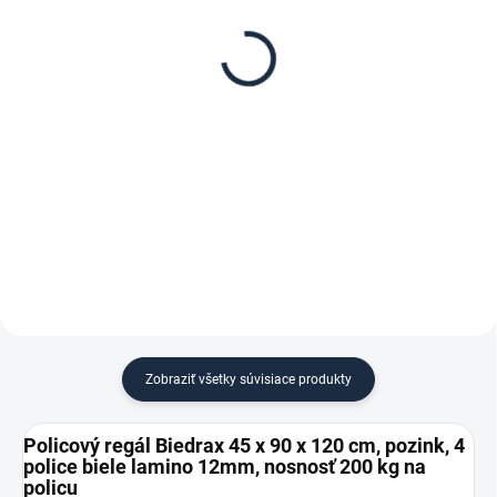
Poschodie k regálu
Zábrana k regálom
Biedrax 45 x 90 cm,
Biedrax 45 cm – proti
pozink, polica biele
vypadnutiu vecí z regálu
lamino 12mm, nosnosť
€ 21,90
€ 1
200 kg
€ 18,10 bez DPH
€ 0,80 bez DPH
−
+
−
+
Do košíka
Do košíka
Zobraziť všetky súvisiace produkty
Policový regál Biedrax 45 x 90 x 120 cm, pozink, 4
police biele lamino 12mm, nosnosť 200 kg na
policu