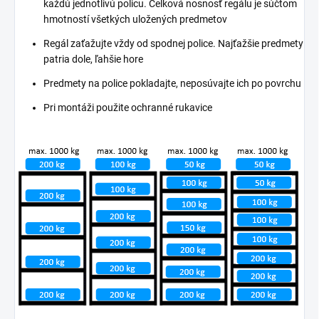
každú jednotlivú policu. Celková nosnosť regálu je súčtom
hmotností všetkých uložených predmetov
Regál zaťažujte vždy od spodnej police. Najťažšie predmety
patria dole, ľahšie hore
Predmety na police pokladajte, neposúvajte ich po povrchu
Pri montáži použite ochranné rukavice