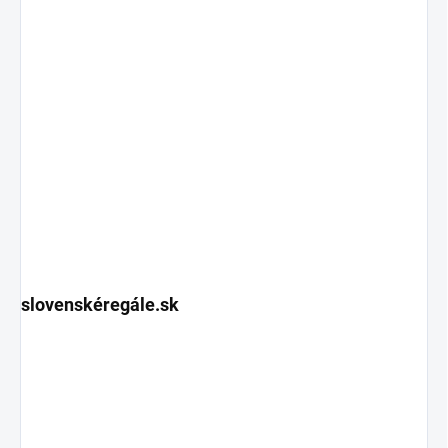
slovenskéregále.sk