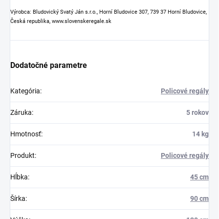
Výrobca: Bludovický Svatý Ján s.r.o., Horní Bludovice 307, 739 37 Horní Bludovice,
Česká republika, www.slovenskeregale.sk
Dodatočné parametre
Kategória
:
Policové regály
Záruka
:
5 rokov
Hmotnosť
:
14 kg
Produkt
:
Policové regály
Hĺbka
:
45 cm
Šírka
:
90 cm