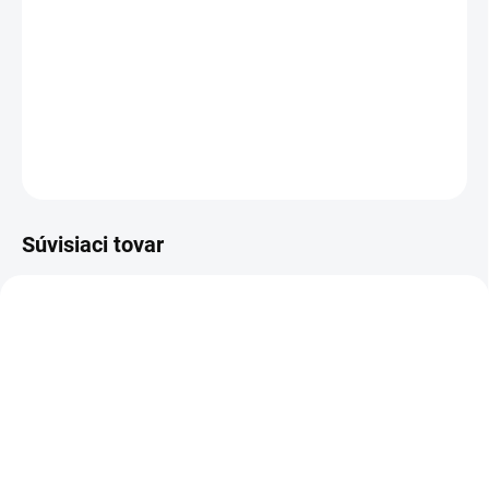
cena:
−
+
Pridať do košíka
DETAILNÉ INFORMÁCIE
OPÝTAŤ SA
Súvisiaci tovar
BIELE LAMINO 12 MM
SKLADOM
SKLADOM