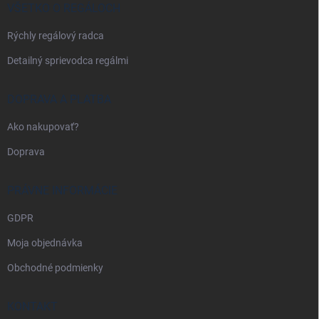
i
VŠETKO O REGÁLOCH
e
Rýchly regálový radca
Detailný sprievodca regálmi
DOPRAVA A PLATBA
Ako nakupovať?
Doprava
PRÁVNE INFORMÁCIE
GDPR
Moja objednávka
Obchodné podmienky
KONTAKT