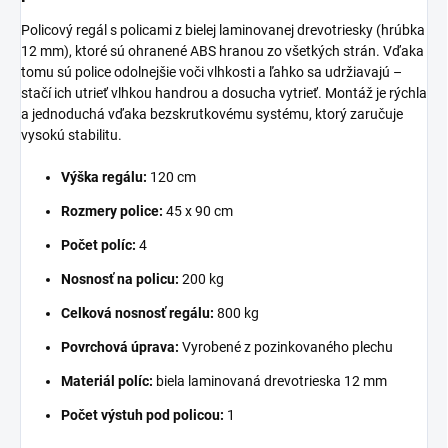
Policový regál s policami z bielej laminovanej drevotriesky (hrúbka
12 mm), ktoré sú ohranené ABS hranou zo všetkých strán. Vďaka
tomu sú police odolnejšie voči vlhkosti a ľahko sa udržiavajú –
stačí ich utrieť vlhkou handrou a dosucha vytrieť. Montáž je rýchla
a jednoduchá vďaka bezskrutkovému systému, ktorý zaručuje
vysokú stabilitu.
Výška regálu:
120 cm
Rozmery police:
45 x 90 cm
Počet políc:
4
Nosnosť na policu:
200 kg
Celková nosnosť regálu:
800 kg
Povrchová úprava:
Vyrobené z pozinkovaného plechu
Materiál políc:
biela laminovaná drevotrieska 12 mm
Počet výstuh pod policou:
1