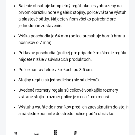
Balenie obsahuje kompletný regál, ako je vyobrazený na
prvom obrázku hore v galérii: stojiny, police vrátane výstuh
a plastové pätky. Nájdete v ňom všetko potrebné pre
jednoduché zostavenie.
Výška poschodia je 64 mm (polica presahuje hornú hranu
nosníkov o 7 mm)
Prídavné poschodia (police) pre prípadné rozšírenie regálu
nájdete nižšie v súvisiacich produktoch.
Police nastaviteľné v krokoch po 3,5 cm.
Stojiny regálu sú jednodielne (nie sú delené).
Uvedené rozmery regálu sú celkové vonkajšie rozmery
vrátane stojín - rozmer police je o cca 1 cm menší.
Výstuhu vsuňte do nosníkov pred ich zacvaknutím do stojín
a následne posuňte do stredu police podľa obrázku.