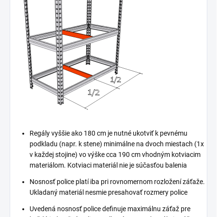
Regály vyššie ako 180 cm je nutné ukotviť k pevnému
podkladu (napr. k stene) minimálne na dvoch miestach (1x
v každej stojine) vo výške cca 190 cm vhodným kotviacim
materiálom. Kotviaci materiál nie je súčasťou balenia
Nosnosť police platí iba pri rovnomernom rozložení záťaže.
Ukladaný materiál nesmie presahovať rozmery police
Uvedená nosnosť police definuje maximálnu záťaž pre