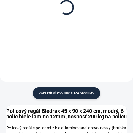
Biedrax 45 x 90 cm,
Biedrax 45 cm, modrá –
modré, polica biele
proti vypadnutiu vecí z
lamino 12mm, nosnosť
regálu
€ 23,10
€ 1,30
200 kg
€ 19,10 bez DPH
€ 1,10 bez DPH
−
+
−
+
Do košíka
Do košíka
Zobraziť všetky súvisiace produkty
Policový regál Biedrax 45 x 90 x 240 cm, modrý, 6
políc biele lamino 12mm, nosnosť 200 kg na policu
Policový regál s policami z bielej laminovanej drevotriesky (hrúbka