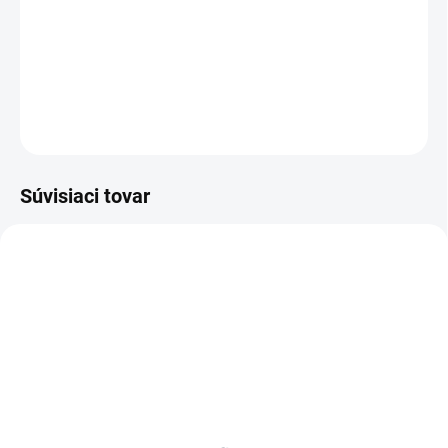
−
+
Pridať do košíka
DETAILNÉ INFORMÁCIE
OPÝTAŤ SA
Súvisiaci tovar
BIELE LAMINO 12 MM
SKLADOM
SKLADOM
Poschodie k regálu
Zábrana k regálom