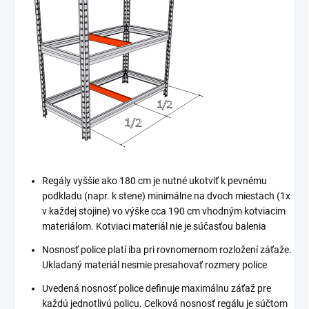
Regály vyššie ako 180 cm je nutné ukotviť k pevnému
podkladu (napr. k stene) minimálne na dvoch miestach (1x
v každej stojine) vo výške cca 190 cm vhodným kotviacim
materiálom. Kotviaci materiál nie je súčasťou balenia
Nosnosť police platí iba pri rovnomernom rozložení záťaže.
Ukladaný materiál nesmie presahovať rozmery police
Uvedená nosnosť police definuje maximálnu záťaž pre
každú jednotlivú policu. Celková nosnosť regálu je súčtom