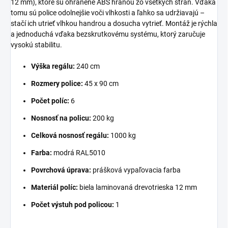
12 mm), ktoré sú ohranené ABS hranou zo všetkých strán. Vďaka
tomu sú police odolnejšie voči vlhkosti a ľahko sa udržiavajú –
stačí ich utrieť vlhkou handrou a dosucha vytrieť. Montáž je rýchla
a jednoduchá vďaka bezskrutkovému systému, ktorý zaručuje
vysokú stabilitu.
Výška regálu:
240 cm
Rozmery police:
45 x 90 cm
Počet políc:
6
Nosnosť na policu:
200 kg
Celková nosnosť regálu:
1000 kg
Farba:
modrá RAL5010
Povrchová úprava:
prášková vypaľovacia farba
Materiál políc:
biela laminovaná drevotrieska 12 mm
Počet výstuh pod policou:
1