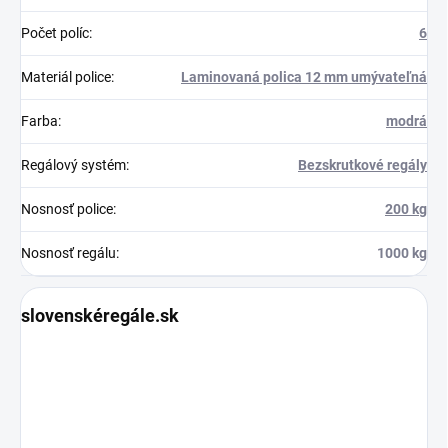
Počet políc
:
6
Materiál police
:
Laminovaná polica 12 mm umývateľná
Farba
:
modrá
Regálový systém
:
Bezskrutkové regály
Nosnosť police
:
200 kg
Nosnosť regálu
:
1000 kg
slovenskéregále.sk