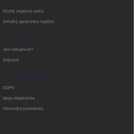
e
Rýchly regálový radca
Detailný sprievodca regálmi
DOPRAVA A PLATBA
Ako nakupovať?
Doprava
PRÁVNE INFORMÁCIE
GDPR
Moja objednávka
Obchodné podmienky
KONTAKT