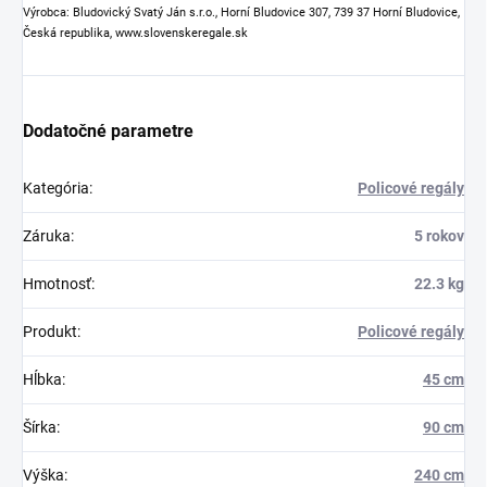
Výrobca: Bludovický Svatý Ján s.r.o., Horní Bludovice 307, 739 37 Horní Bludovice,
Česká republika, www.slovenskeregale.sk
Dodatočné parametre
Kategória
:
Policové regály
Záruka
:
5 rokov
Hmotnosť
:
22.3 kg
Produkt
:
Policové regály
Hĺbka
:
45 cm
Šírka
:
90 cm
Výška
:
240 cm