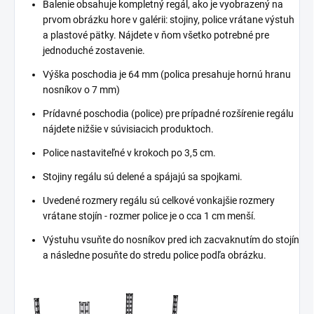
Balenie obsahuje kompletný regál, ako je vyobrazený na
prvom obrázku hore v galérii: stojiny, police vrátane výstuh
a plastové pätky. Nájdete v ňom všetko potrebné pre
jednoduché zostavenie.
Výška poschodia je 64 mm (polica presahuje hornú hranu
nosníkov o 7 mm)
Prídavné poschodia (police) pre prípadné rozšírenie regálu
nájdete nižšie v súvisiacich produktoch.
Police nastaviteľné v krokoch po 3,5 cm.
Stojiny regálu sú delené a spájajú sa spojkami.
Uvedené rozmery regálu sú celkové vonkajšie rozmery
vrátane stojín - rozmer police je o cca 1 cm menší.
Výstuhu vsuňte do nosníkov pred ich zacvaknutím do stojín
a následne posuňte do stredu police podľa obrázku.