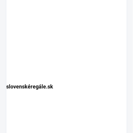
slovenskéregále.sk