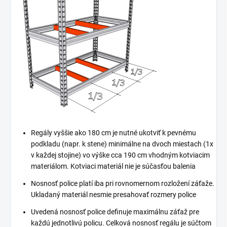
Regály vyššie ako 180 cm je nutné ukotviť k pevnému
podkladu (napr. k stene) minimálne na dvoch miestach (1x
v každej stojine) vo výške cca 190 cm vhodným kotviacim
materiálom. Kotviaci materiál nie je súčasťou balenia
Nosnosť police platí iba pri rovnomernom rozložení záťaže.
Ukladaný materiál nesmie presahovať rozmery police
Uvedená nosnosť police definuje maximálnu záťaž pre
každú jednotlivú policu. Celková nosnosť regálu je súčtom