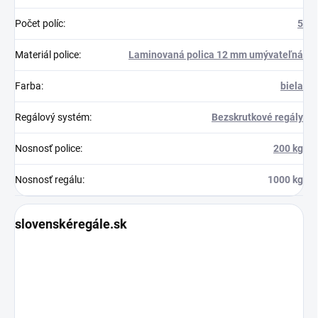
Počet políc
:
5
Materiál police
:
Laminovaná polica 12 mm umývateľná
Farba
:
biela
Regálový systém
:
Bezskrutkové regály
Nosnosť police
:
200 kg
Nosnosť regálu
:
1000 kg
slovenskéregále.sk