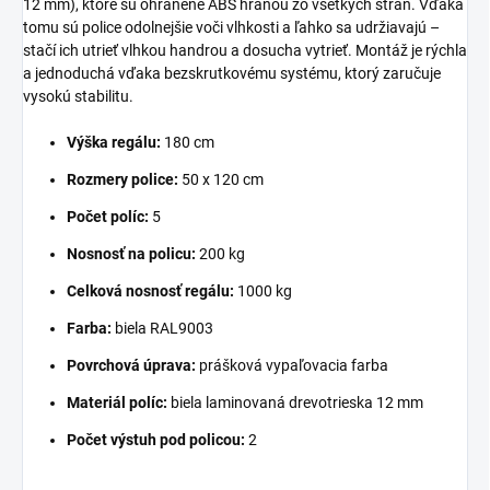
12 mm), ktoré sú ohranené ABS hranou zo všetkých strán. Vďaka
tomu sú police odolnejšie voči vlhkosti a ľahko sa udržiavajú –
stačí ich utrieť vlhkou handrou a dosucha vytrieť. Montáž je rýchla
a jednoduchá vďaka bezskrutkovému systému, ktorý zaručuje
vysokú stabilitu.
Výška regálu:
180 cm
Rozmery police:
50 x 120 cm
Počet políc:
5
Nosnosť na policu:
200 kg
Celková nosnosť regálu:
1000 kg
Farba:
biela RAL9003
Povrchová úprava:
prášková vypaľovacia farba
Materiál políc:
biela laminovaná drevotrieska 12 mm
Počet výstuh pod policou:
2