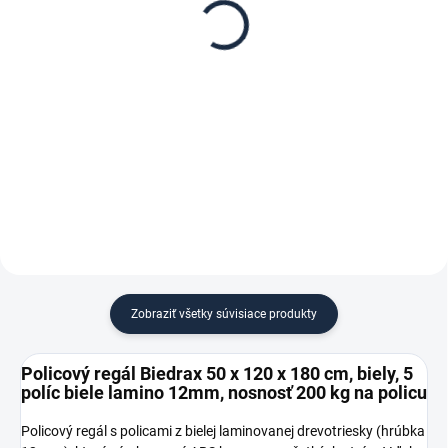
Biedrax 50 x 120 cm,
Biedrax 120 cm, biela –
biele, polica biele lamino
proti vypadnutiu vecí z
12mm, nosnosť 200 kg
regálu
€ 31,50
€ 2,80
€ 26 bez DPH
€ 2,30 bez DPH
−
+
−
+
Do košíka
Do košíka
Zobraziť všetky súvisiace produkty
Policový regál Biedrax 50 x 120 x 180 cm, biely, 5
políc biele lamino 12mm, nosnosť 200 kg na policu
Policový regál s policami z bielej laminovanej drevotriesky (hrúbka