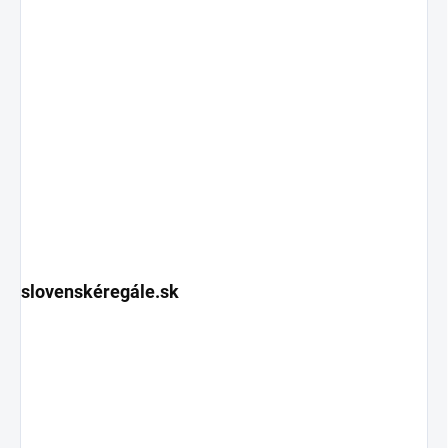
slovenskéregále.sk