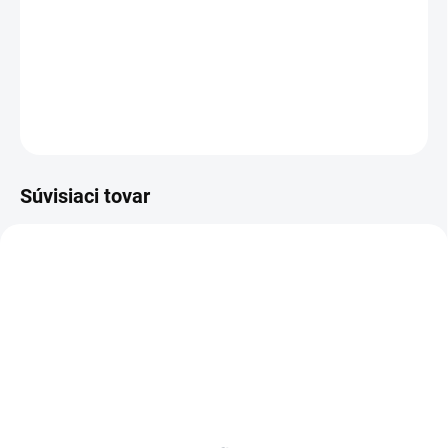
−
+
Pridať do košíka
DETAILNÉ INFORMÁCIE
OPÝTAŤ SA
Súvisiaci tovar
BIELE LAMINO 12 MM
SKLADOM
SKLADOM
Poschodie k regálu
Zábrana k regálom