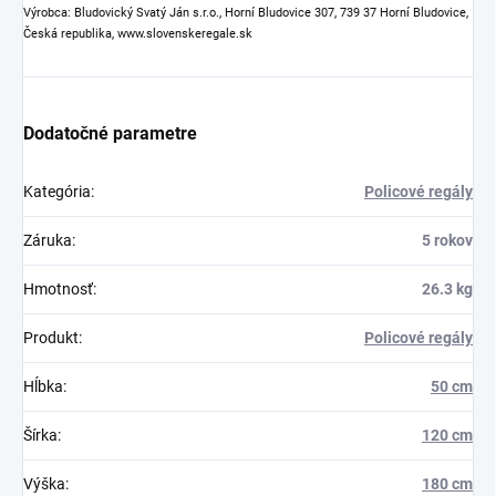
Výrobca: Bludovický Svatý Ján s.r.o., Horní Bludovice 307, 739 37 Horní Bludovice,
Česká republika, www.slovenskeregale.sk
Dodatočné parametre
Kategória
:
Policové regály
Záruka
:
5 rokov
Hmotnosť
:
26.3 kg
Produkt
:
Policové regály
Hĺbka
:
50 cm
Šírka
:
120 cm
Výška
:
180 cm