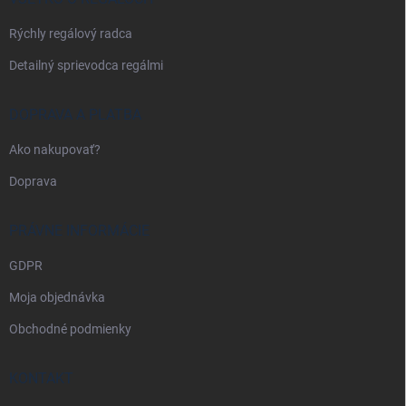
e
Rýchly regálový radca
Detailný sprievodca regálmi
DOPRAVA A PLATBA
Ako nakupovať?
Doprava
PRÁVNE INFORMÁCIE
GDPR
Moja objednávka
Obchodné podmienky
KONTAKT