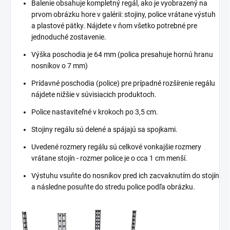
Balenie obsahuje kompletný regál, ako je vyobrazený na
prvom obrázku hore v galérii: stojiny, police vrátane výstuh
a plastové pätky. Nájdete v ňom všetko potrebné pre
jednoduché zostavenie.
Výška poschodia je 64 mm (polica presahuje hornú hranu
nosníkov o 7 mm)
Prídavné poschodia (police) pre prípadné rozšírenie regálu
nájdete nižšie v súvisiacich produktoch.
Police nastaviteľné v krokoch po 3,5 cm.
Stojiny regálu sú delené a spájajú sa spojkami.
Uvedené rozmery regálu sú celkové vonkajšie rozmery
vrátane stojín - rozmer police je o cca 1 cm menší.
Výstuhu vsuňte do nosníkov pred ich zacvaknutím do stojín
a následne posuňte do stredu police podľa obrázku.