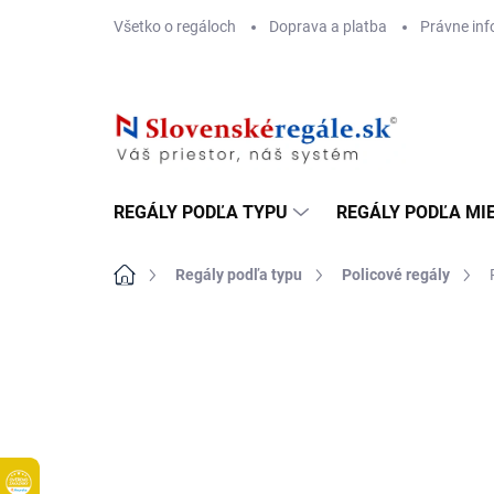
Prejsť
Všetko o regáloch
Doprava a platba
Právne inf
na
obsah
REGÁLY PODĽA TYPU
REGÁLY PODĽA MI
Domov
Regály podľa typu
Policové regály
DOPRAVA ZADARMO
BIELE LAMINO 12 MM