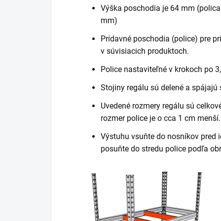
Výška poschodia je 64 mm (polica
mm)
Prídavné poschodia (police) pre pr
v súvisiacich produktoch.
Police nastaviteľné v krokoch po 3
Stojiny regálu sú delené a spájajú
Uvedené rozmery regálu sú celkové 
rozmer police je o cca 1 cm menší.
Výstuhu vsuňte do nosníkov pred i
posuňte do stredu police podľa ob