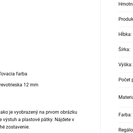
Hmotn
Produk
Hĺbka
:
Šírka
:
Výška
:
ovacia farba
Počet 
revotrieska 12 mm
Materiá
, ako je vyobrazený na prvom obrázku
Farba
:
ane výstuh a plastové pätky. Nájdete v
hé zostavenie.
Regálo