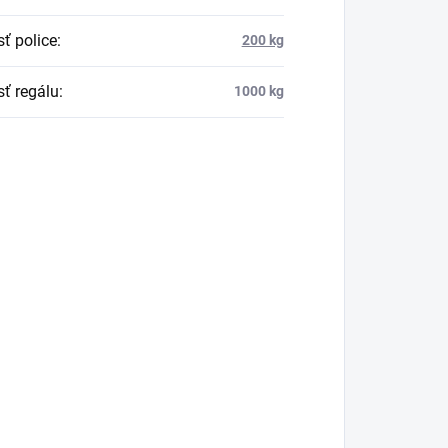
ť police
:
200 kg
ť regálu
:
1000 kg