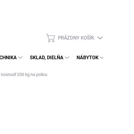
PRÁZDNY KOŠÍK
NÁKUPNÝ
KOŠÍK
CHNIKA
SKLAD, DIELŇA
NÁBYTOK
DOM A Z
, nosnosť 200 kg na policu