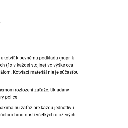
 ukotviť k pevnému podkladu (napr. k
h (1x v každej stojine) vo výške cca
lom. Kotviaci materiál nie je súčasťou
omernom rozložení záťaže. Ukladaný
ry police
maximálnu záťaž pre každú jednotlivú
 súčtom hmotností všetkých uložených