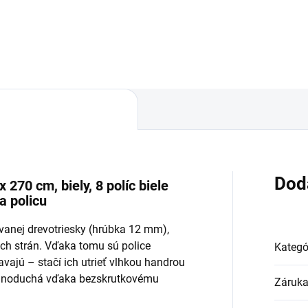
Do košíka
Do košíka
Dod
 270 cm, biely, 8 políc biele
a policu
ovanej drevotriesky (hrúbka 12 mm),
ch strán. Vďaka tomu sú police
Kategó
avajú – stačí ich utrieť vlhkou handrou
jednoduchá vďaka bezskrutkovému
Záruk
.