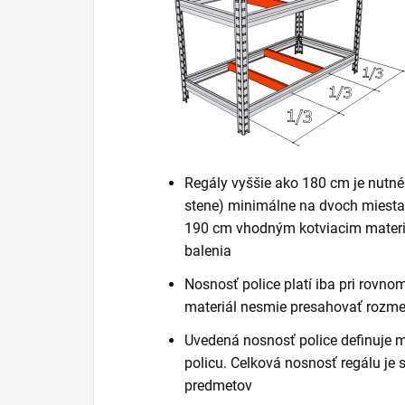
Regály vyššie ako 180 cm je nutné
stene) minimálne na dvoch miestac
190 cm vhodným kotviacim materiá
balenia
Nosnosť police platí iba pri rovn
materiál nesmie presahovať rozme
Uvedená nosnosť police definuje 
policu. Celková nosnosť regálu je
predmetov