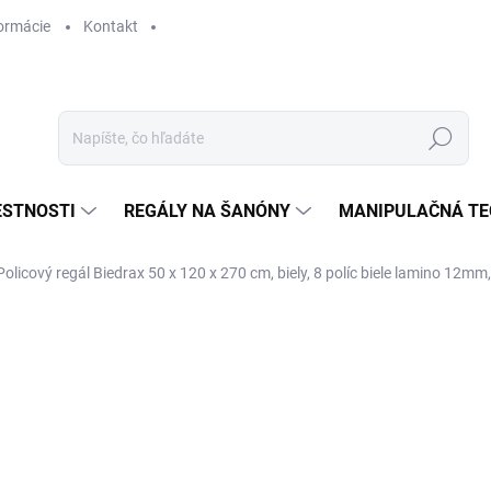
ormácie
Kontakt
Hľadať
ESTNOSTI
REGÁLY NA ŠANÓNY
MANIPULAČNÁ TE
Policový regál Biedrax 50 x 120 x 270 cm, biely, 8 políc biele lamino 12mm
€ 285,20
€ 235,70 bez DPH
Jednotková
SKLADOM
cena: