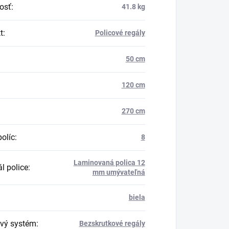
osť
:
41.8 kg
t
:
Policové regály
50 cm
120 cm
270 cm
políc
:
8
Laminovaná polica 12
l police
:
mm umývateľná
biela
vý systém
:
Bezskrutkové regály