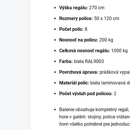
Výška regálu:
270 cm
Rozmery police:
50 x 120 cm
Počet políc:
8
Nosnosť na policu:
200 kg
Celková nosnosť regálu:
1000 kg
Farba:
biela RAL9003
Povrchová úprava:
prášková vypaľ
Materiál políc:
biela laminovaná d
Počet výstuh pod policou:
2
Balenie obsahuje kompletný regál
hore v galérii: stojiny, police vrát
ňom všetko potrebné pre jednoduc