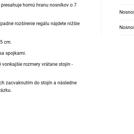
 presahuje hornú hranu nosníkov o 7
Nosnos
ípadné rozšírenie regálu nájdete nižšie
Nosnos
,5 cm.
 sa spojkami.
vonkajšie rozmery vrátane stojín -
ch zacvaknutím do stojín a následne
rázku.