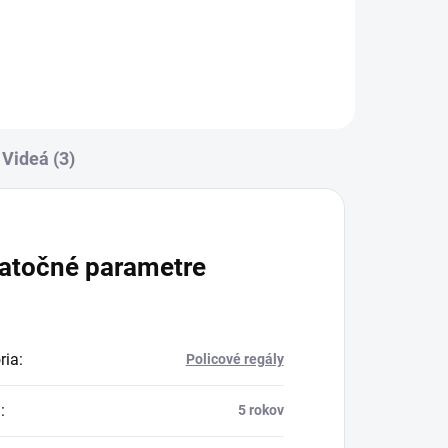
Videá (3)
atočné parametre
ria
:
Policové regály
a
:
5 rokov