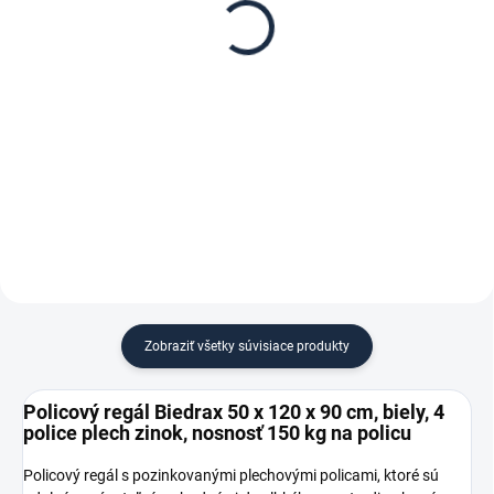
Biedrax 50 x 120 cm,
Biedrax 120 cm, biela –
biele, polica plech zinok,
proti vypadnutiu vecí z
nosnosť 150 kg
regálu
€ 34,20
€ 2,80
€ 28,30 bez DPH
€ 2,30 bez DPH
−
+
−
+
Do košíka
Do košíka
Zobraziť všetky súvisiace produkty
Policový regál Biedrax 50 x 120 x 90 cm, biely, 4
police plech zinok, nosnosť 150 kg na policu
Policový regál s pozinkovanými plechovými policami, ktoré sú