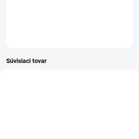
−
+
Pridať do košíka
DETAILNÉ INFORMÁCIE
OPÝTAŤ SA
Súvisiaci tovar
KOVOVÉ POLICE
SKLADOM
SKLADOM
Poschodie k regálu
Zábrana k regálom