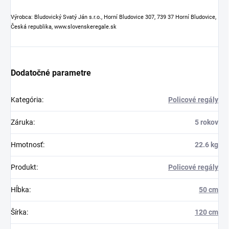
Výrobca: Bludovický Svatý Ján s.r.o., Horní Bludovice 307, 739 37 Horní Bludovice,
Česká republika, www.slovenskeregale.sk
Dodatočné parametre
Kategória
:
Policové regály
Záruka
:
5 rokov
Hmotnosť
:
22.6 kg
Produkt
:
Policové regály
Hĺbka
:
50 cm
Šírka
:
120 cm