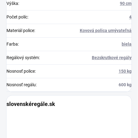
Výška
:
90 cm
Počet políc
:
4
Materiál police
:
Kovová polica umývateľná
Farba
:
biela
Regálový systém
:
Bezskrutkové regály
Nosnosť police
:
150 kg
Nosnosť regálu
:
600 kg
slovenskéregále.sk