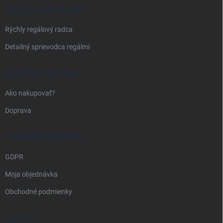
i
VŠETKO O REGÁLOCH
e
Rýchly regálový radca
Detailný sprievodca regálmi
DOPRAVA A PLATBA
Ako nakupovať?
Doprava
PRÁVNE INFORMÁCIE
GDPR
Moja objednávka
Obchodné podmienky
KONTAKT