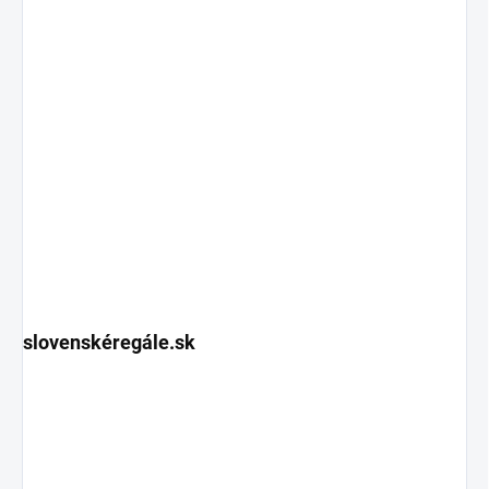
slovenskéregále.sk