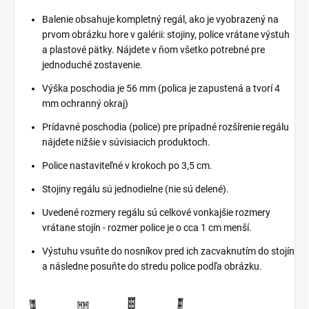
Balenie obsahuje kompletný regál, ako je vyobrazený na
prvom obrázku hore v galérii: stojiny, police vrátane výstuh
a plastové pätky. Nájdete v ňom všetko potrebné pre
jednoduché zostavenie.
Výška poschodia je 56 mm (polica je zapustená a tvorí 4
mm ochranný okraj)
Prídavné poschodia (police) pre prípadné rozšírenie regálu
nájdete nižšie v súvisiacich produktoch.
Police nastaviteľné v krokoch po 3,5 cm.
Stojiny regálu sú jednodielne (nie sú delené).
Uvedené rozmery regálu sú celkové vonkajšie rozmery
vrátane stojín - rozmer police je o cca 1 cm menší.
Výstuhu vsuňte do nosníkov pred ich zacvaknutím do stojín
a následne posuňte do stredu police podľa obrázku.