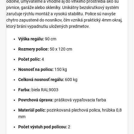
odolné, umývateľné a vhodné aj do vlhkého prostredia ako sú
pivnice, garáže alebo skleníky. Unikátny bezskrutkový systém
zaručuje rýchlu montáž a vysokú stabilitu. Police sú navyše
chytro zapustené do nosníkov, čím vzniká praktický 4mm okraj,
ktorý bráni vypadnutiu uložených predmetov.
Výška regálu:
90 cm
Rozmery police:
50 x 120 cm
Počet políc:
4
Nosnosť na policu:
150 kg
Celková nosnosť regálu:
600 kg
Farba:
biela RAL9003
Povrchová úprava:
prášková vypaľovacia farba
Materiál políc:
pozinkovaná plechová polica, hrúbka 0,8
mm
Počet výstuh pod policou:
2