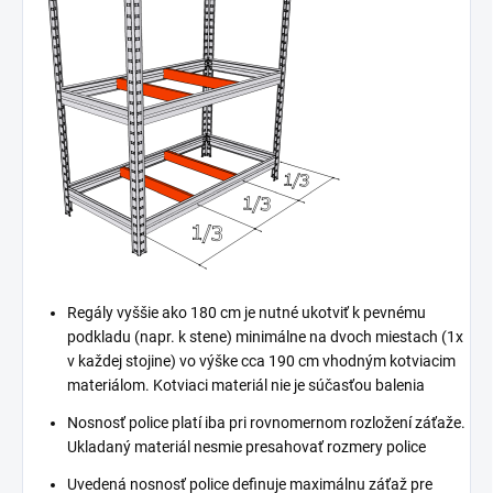
Regály vyššie ako 180 cm je nutné ukotviť k pevnému
podkladu (napr. k stene) minimálne na dvoch miestach (1x
v každej stojine) vo výške cca 190 cm vhodným kotviacim
materiálom. Kotviaci materiál nie je súčasťou balenia
Nosnosť police platí iba pri rovnomernom rozložení záťaže.
Ukladaný materiál nesmie presahovať rozmery police
Uvedená nosnosť police definuje maximálnu záťaž pre