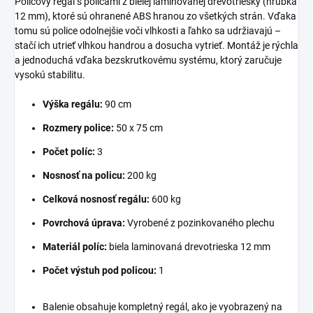
Policový regál s policami z bielej laminovanej drevotriesky (hrúbka
12 mm), ktoré sú ohranené ABS hranou zo všetkých strán. Vďaka
tomu sú police odolnejšie voči vlhkosti a ľahko sa udržiavajú –
stačí ich utrieť vlhkou handrou a dosucha vytrieť. Montáž je rýchla
a jednoduchá vďaka bezskrutkovému systému, ktorý zaručuje
vysokú stabilitu.
Výška regálu:
90 cm
Rozmery police:
50 x 75 cm
Počet políc:
3
Nosnosť na policu:
200 kg
Celková nosnosť regálu:
600 kg
Povrchová úprava:
Vyrobené z pozinkovaného plechu
Materiál políc:
biela laminovaná drevotrieska 12 mm
Počet výstuh pod policou:
1
Balenie obsahuje kompletný regál, ako je vyobrazený na