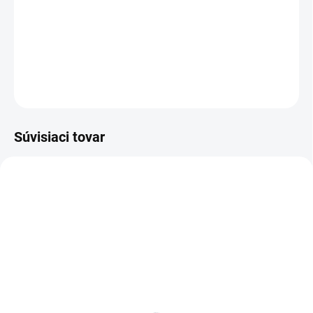
−
+
Pridať do košíka
DETAILNÉ INFORMÁCIE
OPÝTAŤ SA
Súvisiaci tovar
BIELE LAMINO 12 MM
SKLADOM
SKLADOM
Poschodie k regálu
Zábrana k regálom