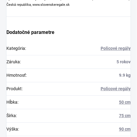
Česká republika, www.slovenskeregale.sk
Dodatočné parametre
Kategória
:
Policové regály
Záruka
:
5 rokov
Hmotnosť
:
9.9 kg
Produkt
:
Policové regály
Hĺbka
:
50 cm
Šírka
:
75 cm
Výška
:
90 cm