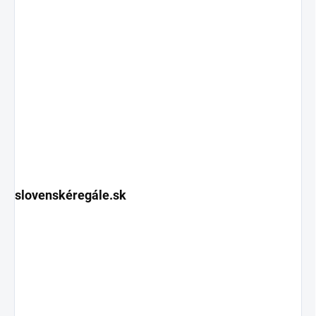
slovenskéregále.sk