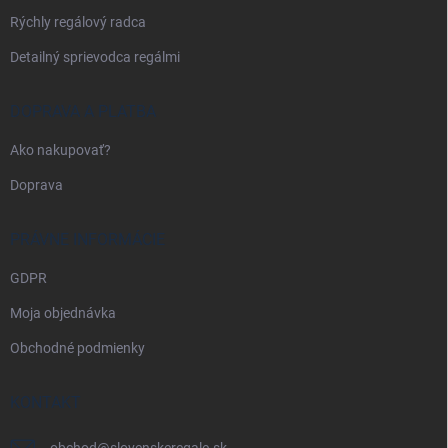
e
Rýchly regálový radca
Detailný sprievodca regálmi
DOPRAVA A PLATBA
Ako nakupovať?
Doprava
PRÁVNE INFORMÁCIE
GDPR
Moja objednávka
Obchodné podmienky
KONTAKT
obchod
@
slovenskeregale.sk