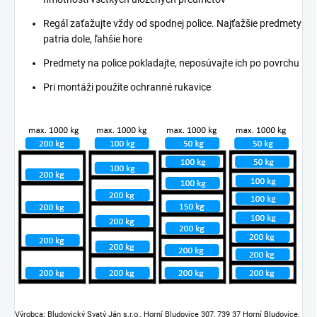
Regál zaťažujte vždy od spodnej police. Najťažšie predmety
patria dole, ľahšie hore
Predmety na police pokladajte, neposúvajte ich po povrchu
Pri montáži použite ochranné rukavice
Výrobca: Bludovický Svatý Ján s.r.o., Horní Bludovice 307, 739 37 Horní Bludovice,