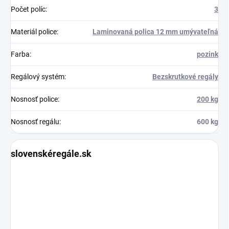
Počet políc
:
3
Materiál police
:
Laminovaná polica 12 mm umývateľná
Farba
:
pozink
Regálový systém
:
Bezskrutkové regály
Nosnosť police
:
200 kg
Nosnosť regálu
:
600 kg
slovenskéregále.sk