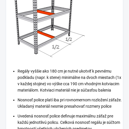
Regály vyššie ako 180 cm je nutné ukotviť k pevnému
podkladu (napr. k stene) minimálne na dvoch miestach (1x
v každej stojine) vo výške cca 190 cm vhodným kotviacim
materiálom. Kotviaci materiál nie je súčasťou balenia
Nosnosť police platí iba pri rovnomernom rozložení záťaže.
Ukladaný materiál nesmie presahovať rozmery police
Uvedená nosnosť police definuje maximálnu záťaž pre
každú jednotlivú policu. Celková nosnosť regálu je súčtom
hmotností všetkých uložených predmetov