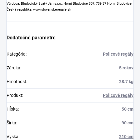
Výrobca: Bludovický Svatý Ján s.r.o., Horní Bludovice 307, 739 37 Horní Bludovice,
Česká republika, www.slovenskeregale.sk
Dodatočné parametre
Kategória
:
Policové regály
Záruka
:
5 rokov
Hmotnosť
:
28.7 kg
Produkt
:
Policové regály
Hĺbka
:
50 cm
Šírka
:
90 cm
Výška
:
210 cm