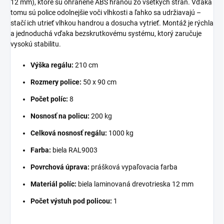
12 mm), ktoré sú ohranené ABS hranou zo všetkých strán. Vďaka
tomu sú police odolnejšie voči vlhkosti a ľahko sa udržiavajú –
stačí ich utrieť vlhkou handrou a dosucha vytrieť. Montáž je rýchla
a jednoduchá vďaka bezskrutkovému systému, ktorý zaručuje
vysokú stabilitu.
Výška regálu:
210 cm
Rozmery police:
50 x 90 cm
Počet políc:
8
Nosnosť na policu:
200 kg
Celková nosnosť regálu:
1000 kg
Farba:
biela RAL9003
Povrchová úprava:
prášková vypaľovacia farba
Materiál políc:
biela laminovaná drevotrieska 12 mm
Počet výstuh pod policou:
1