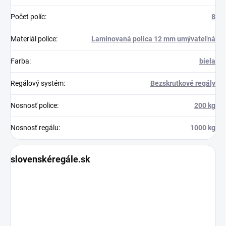
Počet políc
:
8
Materiál police
:
Laminovaná polica 12 mm umývateľná
Farba
:
biela
Regálový systém
:
Bezskrutkové regály
Nosnosť police
:
200 kg
Nosnosť regálu
:
1000 kg
slovenskéregále.sk