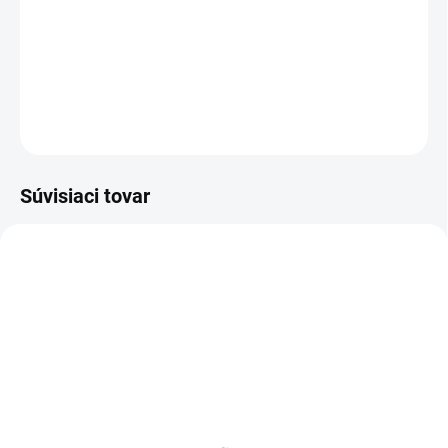
−
+
Pridať do košíka
DETAILNÉ INFORMÁCIE
OPÝTAŤ SA
Súvisiaci tovar
BIELE LAMINO 12 MM
SKLADOM
SKLADOM
Poschodie k regálu
Zábrana k regálom