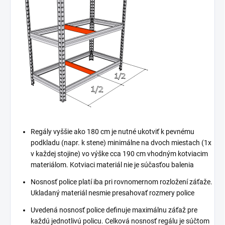
Regály vyššie ako 180 cm je nutné ukotviť k pevnému
podkladu (napr. k stene) minimálne na dvoch miestach (1x
v každej stojine) vo výške cca 190 cm vhodným kotviacim
materiálom. Kotviaci materiál nie je súčasťou balenia
Nosnosť police platí iba pri rovnomernom rozložení záťaže.
Ukladaný materiál nesmie presahovať rozmery police
Uvedená nosnosť police definuje maximálnu záťaž pre
každú jednotlivú policu. Celková nosnosť regálu je súčtom