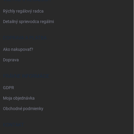
e
Rýchly regálový radca
Detailný sprievodca regálmi
DOPRAVA A PLATBA
Ako nakupovať?
Doprava
PRÁVNE INFORMÁCIE
GDPR
Moja objednávka
Obchodné podmienky
KONTAKT