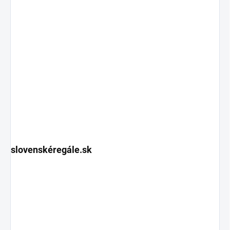
slovenskéregále.sk