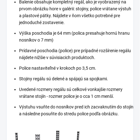
Balenie obsahuje kompletný regál, ako je vyobrazený na
prvom obrázku hore v galérii: stojiny, police vrátane výstuh
a plastové pätky. Nájdete v ňom všetko potrebné pre
jednoduché zostavenie.
Výška poschodia je 64 mm (polica presahuje hornú hranu
nosníkov o 7 mm)
Prídavné poschodia (police) pre prípadné rozšírenie regálu
nájdete nižšie v súvisiacich produktoch.
Police nastaviteľné v krokoch po 3,5 cm.
Stojiny regálu sú delené a spájajú sa spojkami.
Uvedené rozmery regálu sú celkové vonkajšie rozmery
vrátane stojín - rozmer police je o cca 1 cm menší.
Výstuhu vsuňte do nosníkov pred ich zacvaknutím do stojín
a následne posuňte do stredu police podľa obrázku.