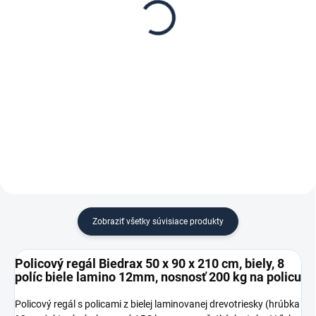
Biedrax 50 x 90 cm,
Biedrax 90 cm, biela –
biele, polica biele lamino
proti vypadnutiu vecí z
12mm, nosnosť 200 kg
regálu
€ 23,60
€ 2,10
€ 19,50 bez DPH
€ 1,70 bez DPH
−
+
−
+
Do košíka
Do košíka
Zobraziť všetky súvisiace produkty
Policový regál Biedrax 50 x 90 x 210 cm, biely, 8
políc biele lamino 12mm, nosnosť 200 kg na policu
Policový regál s policami z bielej laminovanej drevotriesky (hrúbka