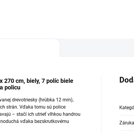
Do košíka
Do košíka
Dod
 270 cm, biely, 7 políc biele
a policu
ovanej drevotriesky (hrúbka 12 mm),
ch strán. Vďaka tomu sú police
Kategó
avajú – stačí ich utrieť vlhkou handrou
jednoduchá vďaka bezskrutkovému
Záruk
.