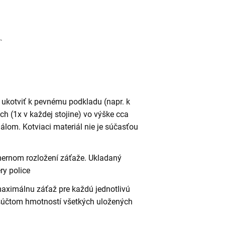
 ukotviť k pevnému podkladu (napr. k
h (1x v každej stojine) vo výške cca
lom. Kotviaci materiál nie je súčasťou
omernom rozložení záťaže. Ukladaný
ry police
maximálnu záťaž pre každú jednotlivú
 súčtom hmotností všetkých uložených