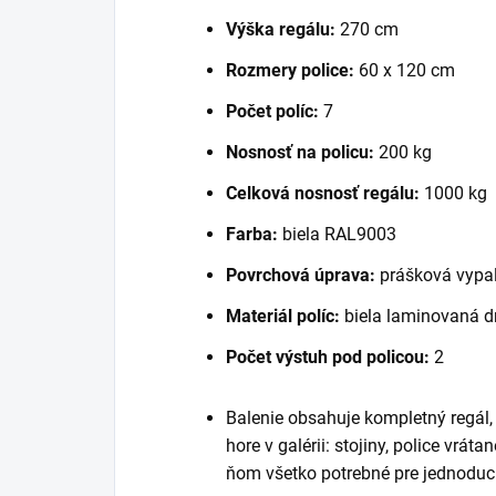
Výška regálu:
270 cm
Rozmery police:
60 x 120 cm
Počet políc:
7
Nosnosť na policu:
200 kg
Celková nosnosť regálu:
1000 kg
Farba:
biela RAL9003
Povrchová úprava:
prášková vypaľ
Materiál políc:
biela laminovaná d
Počet výstuh pod policou:
2
Balenie obsahuje kompletný regál
hore v galérii: stojiny, police vrát
ňom všetko potrebné pre jednoduc