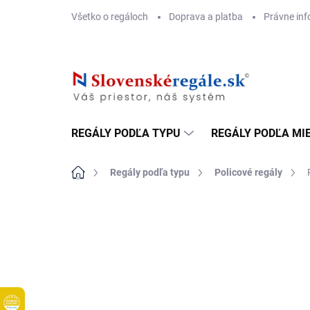
Prejsť
Všetko o regáloch
Doprava a platba
Právne inf
na
obsah
REGÁLY PODĽA TYPU
REGÁLY PODĽA MI
Domov
Regály podľa typu
Policové regály
DOPRAVA ZADARMO
BIELE LAMINO 12 MM