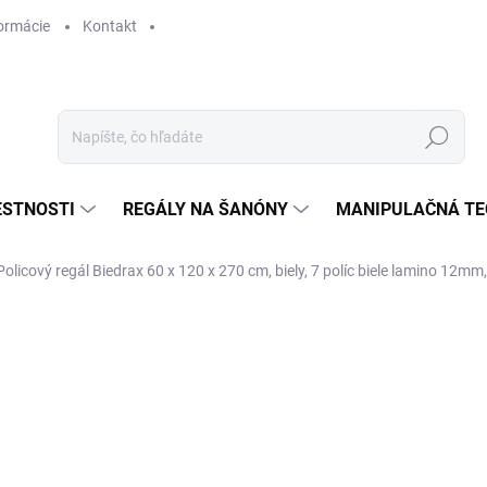
ormácie
Kontakt
Hľadať
ESTNOSTI
REGÁLY NA ŠANÓNY
MANIPULAČNÁ TE
Policový regál Biedrax 60 x 120 x 270 cm, biely, 7 políc biele lamino 12mm
€ 285,90
€ 236,30 bez DPH
Jednotková
SKLADOM
cena: