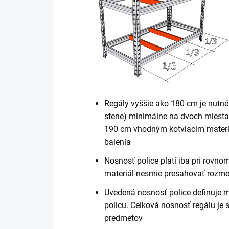
Regály vyššie ako 180 cm je nutné
stene) minimálne na dvoch miestac
190 cm vhodným kotviacim materiá
balenia
Nosnosť police platí iba pri rovn
materiál nesmie presahovať rozme
Uvedená nosnosť police definuje 
policu. Celková nosnosť regálu je
predmetov