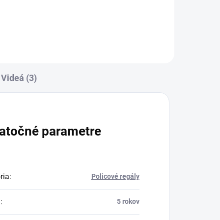
Videá (3)
atočné parametre
ria
:
Policové regály
a
:
5 rokov