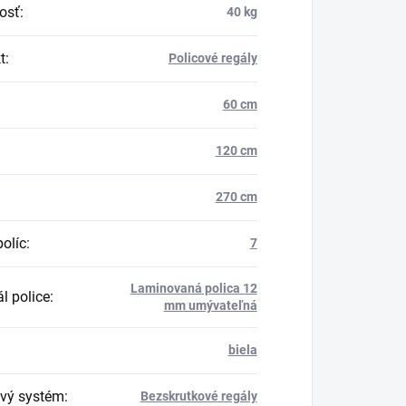
osť
:
40 kg
t
:
Policové regály
60 cm
120 cm
270 cm
políc
:
7
Laminovaná polica 12
l police
:
mm umývateľná
biela
vý systém
:
Bezskrutkové regály