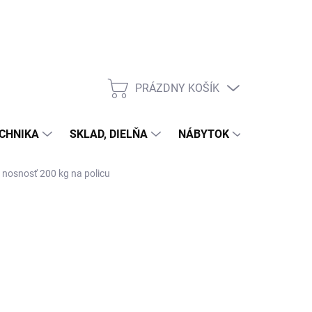
PRÁZDNY KOŠÍK
NÁKUPNÝ
KOŠÍK
CHNIKA
SKLAD, DIELŇA
NÁBYTOK
DOM A Z
, nosnosť 200 kg na policu