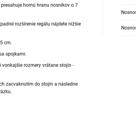
 presahuje hornú hranu nosníkov o 7
Nosnos
ípadné rozšírenie regálu nájdete nižšie
Nosnos
,5 cm.
 sa spojkami.
vonkajšie rozmery vrátane stojín -
ch zacvaknutím do stojín a následne
rázku.