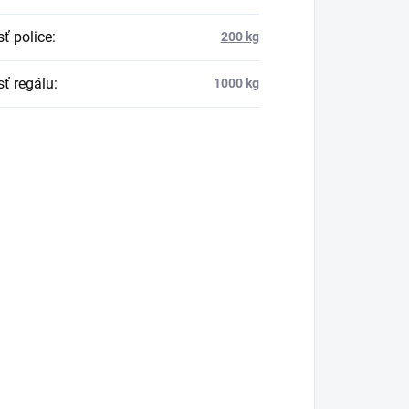
ť police
:
200 kg
ť regálu
:
1000 kg