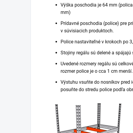
Výška poschodia je 64 mm (polica
mm)
Prídavné poschodia (police) pre pr
v súvisiacich produktoch.
Police nastaviteľné v krokoch po 3
Stojiny regálu sú delené a spájajú
Uvedené rozmery regálu sú celkové 
rozmer police je o cca 1 cm menší.
Výstuhu vsuňte do nosníkov pred i
posuňte do stredu police podľa ob