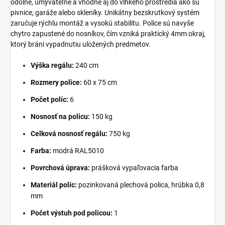
odolné, umývateľné a vhodné aj do vlhkého prostredia ako sú
pivnice, garáže alebo skleníky. Unikátny bezskrutkový systém
zaručuje rýchlu montáž a vysokú stabilitu. Police sú navyše
chytro zapustené do nosníkov, čím vzniká praktický 4mm okraj,
ktorý bráni vypadnutiu uložených predmetov.
Výška regálu:
240 cm
Rozmery police:
60 x 75 cm
Počet políc:
6
Nosnosť na policu:
150 kg
Celková nosnosť regálu:
750 kg
Farba:
modrá RAL5010
Povrchová úprava:
prášková vypaľovacia farba
Materiál políc:
pozinkovaná plechová polica, hrúbka 0,8
mm
Počet výstuh pod policou:
1