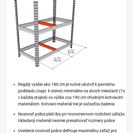
Regály vyššie ako 180 cm je nutné ukotviť k pevnému
podkladu (napr. k stene) minimálne na dvoch miestach (1x
v každej stojine) vo výške cca 190 cm vhodným kotviacim
materiálom. Kotviaci materiál nie je súčasťou balenia
Nosnosť police platí iba pri rovnomernom rozložení záťaže.
Ukladaný materiál nesmie presahovať rozmery police
Uvedená nosnosť police definuje maximálnu záťaž pre