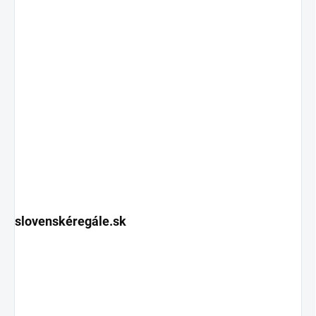
slovenskéregále.sk