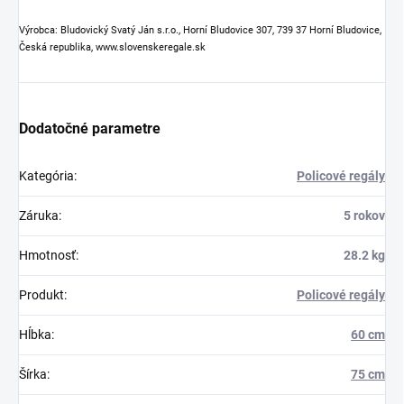
Výrobca: Bludovický Svatý Ján s.r.o., Horní Bludovice 307, 739 37 Horní Bludovice,
Česká republika, www.slovenskeregale.sk
Dodatočné parametre
Kategória
:
Policové regály
Záruka
:
5 rokov
Hmotnosť
:
28.2 kg
Produkt
:
Policové regály
Hĺbka
:
60 cm
Šírka
:
75 cm