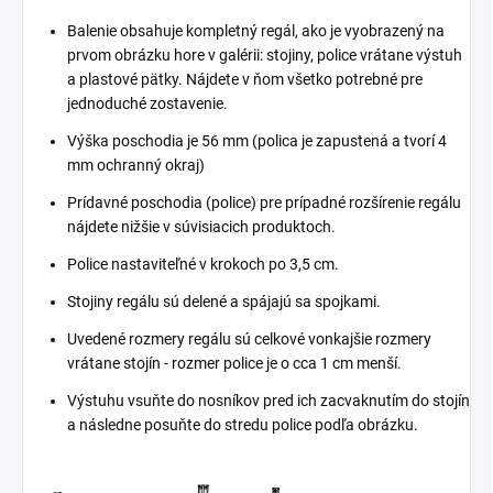
Balenie obsahuje kompletný regál, ako je vyobrazený na
prvom obrázku hore v galérii: stojiny, police vrátane výstuh
a plastové pätky. Nájdete v ňom všetko potrebné pre
jednoduché zostavenie.
Výška poschodia je 56 mm (polica je zapustená a tvorí 4
mm ochranný okraj)
Prídavné poschodia (police) pre prípadné rozšírenie regálu
nájdete nižšie v súvisiacich produktoch.
Police nastaviteľné v krokoch po 3,5 cm.
Stojiny regálu sú delené a spájajú sa spojkami.
Uvedené rozmery regálu sú celkové vonkajšie rozmery
vrátane stojín - rozmer police je o cca 1 cm menší.
Výstuhu vsuňte do nosníkov pred ich zacvaknutím do stojín
a následne posuňte do stredu police podľa obrázku.