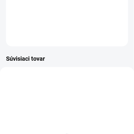
−
+
Pridať do košíka
DETAILNÉ INFORMÁCIE
OPÝTAŤ SA
Súvisiaci tovar
KOVOVÉ POLICE
SKLADOM
SKLADOM
Poschodie k regálu
Zábrana k regálom