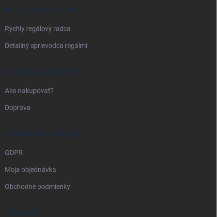
i
VŠETKO O REGÁLOCH
e
Rýchly regálový radca
Detailný sprievodca regálmi
DOPRAVA A PLATBA
Ako nakupovať?
Doprava
PRÁVNE INFORMÁCIE
GDPR
Moja objednávka
Obchodné podmienky
KONTAKT