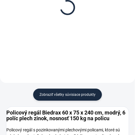
Biedrax 60 x 75 cm,
Biedrax 75 cm, modrá –
modré, polica plech
proti vypadnutiu vecí z
zinok, nosnosť 150 kg
regálu
€ 27,10
€ 1,80
€ 22,40 bez DPH
€ 1,50 bez DPH
−
+
−
+
Do košíka
Do košíka
Zobraziť všetky súvisiace produkty
Policový regál Biedrax 60 x 75 x 240 cm, modrý, 6
políc plech zinok, nosnosť 150 kg na policu
Policový regál s pozinkovanými plechovými policami, ktoré sú