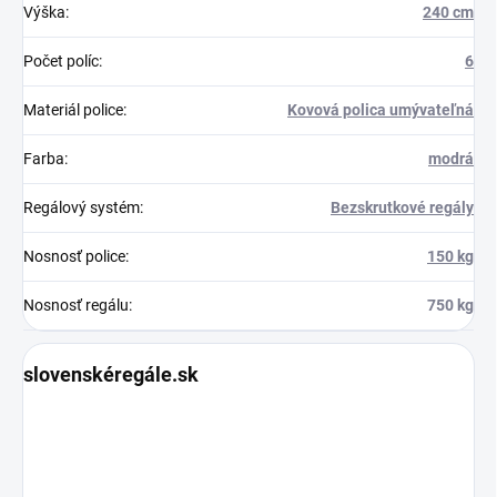
Výška
:
240 cm
Počet políc
:
6
Materiál police
:
Kovová polica umývateľná
Farba
:
modrá
Regálový systém
:
Bezskrutkové regály
Nosnosť police
:
150 kg
Nosnosť regálu
:
750 kg
slovenskéregále.sk