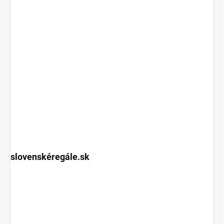
slovenskéregále.sk