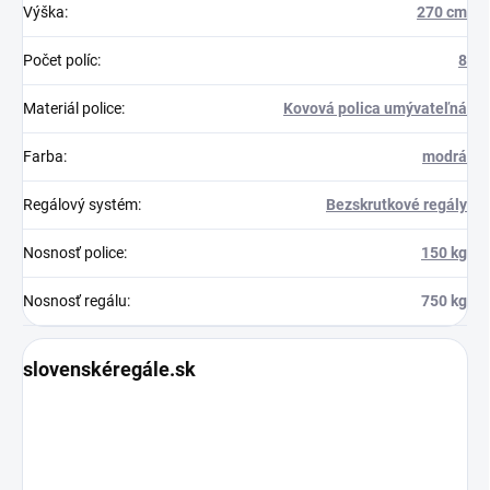
Výška
:
270 cm
Počet políc
:
8
Materiál police
:
Kovová polica umývateľná
Farba
:
modrá
Regálový systém
:
Bezskrutkové regály
Nosnosť police
:
150 kg
Nosnosť regálu
:
750 kg
slovenskéregále.sk