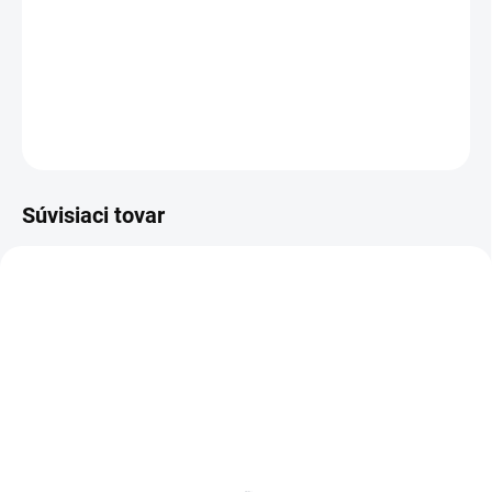
−
+
Pridať do košíka
DETAILNÉ INFORMÁCIE
OPÝTAŤ SA
Súvisiaci tovar
KOVOVÉ POLICE
SKLADOM
SKLADOM
Poschodie k regálu
Zábrana k regálom