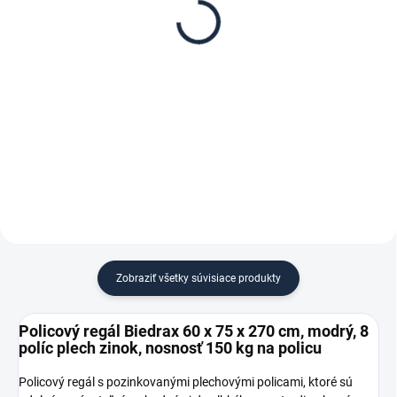
Biedrax 60 x 75 cm,
Biedrax 75 cm, modrá –
modré, polica plech
proti vypadnutiu vecí z
zinok, nosnosť 150 kg
regálu
€ 27,10
€ 1,80
€ 22,40 bez DPH
€ 1,50 bez DPH
−
+
−
+
Do košíka
Do košíka
Zobraziť všetky súvisiace produkty
Policový regál Biedrax 60 x 75 x 270 cm, modrý, 8
políc plech zinok, nosnosť 150 kg na policu
Policový regál s pozinkovanými plechovými policami, ktoré sú