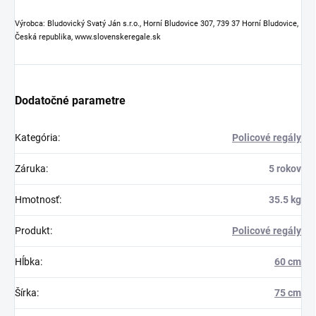
Výrobca: Bludovický Svatý Ján s.r.o., Horní Bludovice 307, 739 37 Horní Bludovice,
Česká republika, www.slovenskeregale.sk
Dodatočné parametre
Kategória
:
Policové regály
Záruka
:
5 rokov
Hmotnosť
:
35.5 kg
Produkt
:
Policové regály
Hĺbka
:
60 cm
Šírka
:
75 cm