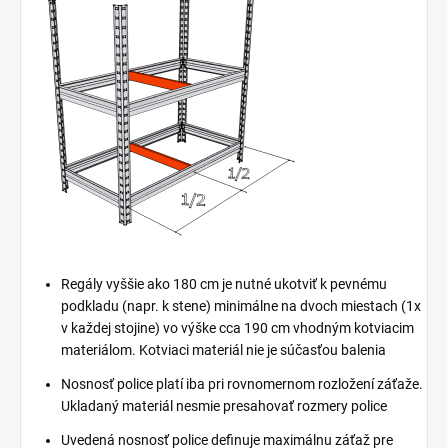
Regály vyššie ako 180 cm je nutné ukotviť k pevnému
podkladu (napr. k stene) minimálne na dvoch miestach (1x
v každej stojine) vo výške cca 190 cm vhodným kotviacim
materiálom. Kotviaci materiál nie je súčasťou balenia
Nosnosť police platí iba pri rovnomernom rozložení záťaže.
Ukladaný materiál nesmie presahovať rozmery police
Uvedená nosnosť police definuje maximálnu záťaž pre