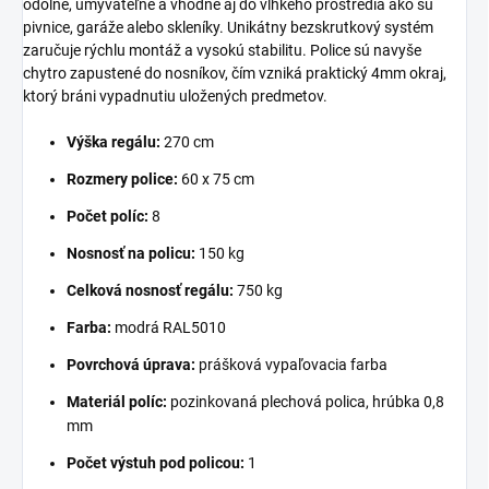
odolné, umývateľné a vhodné aj do vlhkého prostredia ako sú
pivnice, garáže alebo skleníky. Unikátny bezskrutkový systém
zaručuje rýchlu montáž a vysokú stabilitu. Police sú navyše
chytro zapustené do nosníkov, čím vzniká praktický 4mm okraj,
ktorý bráni vypadnutiu uložených predmetov.
Výška regálu:
270 cm
Rozmery police:
60 x 75 cm
Počet políc:
8
Nosnosť na policu:
150 kg
Celková nosnosť regálu:
750 kg
Farba:
modrá RAL5010
Povrchová úprava:
prášková vypaľovacia farba
Materiál políc:
pozinkovaná plechová polica, hrúbka 0,8
mm
Počet výstuh pod policou:
1