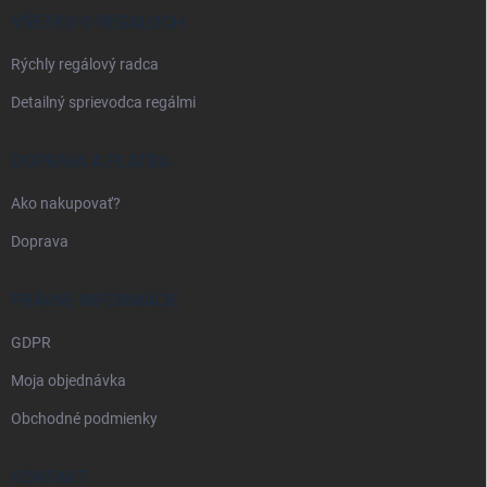
i
VŠETKO O REGÁLOCH
e
Rýchly regálový radca
Detailný sprievodca regálmi
DOPRAVA A PLATBA
Ako nakupovať?
Doprava
PRÁVNE INFORMÁCIE
GDPR
Moja objednávka
Obchodné podmienky
KONTAKT