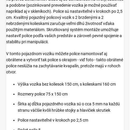
a podobne (pozinkované prevedenie vozíka je možné používať
napríklad aj v skleníkoch). Police sú nastaviteľné v krokoch po 2,5
cm. Kvalitný pojazdný policový vozík s 2 brzdenými a 2
nebrzdenými kolieskami zaručuje veľmi dlhú životnosť vďaka
použitým materiálom. Skrutkovaný systém montáže umožňuje
nastaviť police podľa vašich predstáv a zároveň pevné spojenie a
stabilitu pri manipulácii.
V tomto pojazdnom vozíku môžete police namontovať aj
obrátene a vytvoriť tak police s okrajom - viď foto - takto obrátené
police neslúžia na zachytávanie kvapalín, pretože majú v rohoch
otvor.
Výška vozíka bez koliesok 150 cm, s kolieskami 160 cm
Rozmery police 75 x 150 cm
Šírka aj dĺžka pojazdného vozíka sú o cca 5 mm na každú
stranu väčšie kvôli hrúbke stojky a hlavičiek skrutiek
Police nastaviteľné v krokoch po 2,5 cm
Počet políc 5