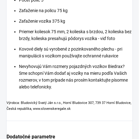
Zaťaženie na policu 75 kg
Zaťaženie vozíka 375 kg
Priemer koliesok 75 mm, 2 kolieska s brzdou, 2 kolieska bez
brzdy, kolieska presahujú pôdorys vozíka - viď foto
Kovové diely sú vyrobené z pozinkovaného plechu - pri
manipulácii s vozíkom používajte ochranné rukavice
Nevyhovujú Vám rozmery pojazdných vozíkov Biedrax?
Sme schopní Vám dodať aj vozíky na mieru podľa Vašich
rozmerov, v tom prípade nás prosím kontaktujte písomne
alebo telefonicky.
Výrobca: Bludovický Svatý Ján s.r.o., Horní Bludovice 307, 739 37 Horní Bludovice,
Česká republika, www.slovenskeregale.sk
Dodatočné parametre