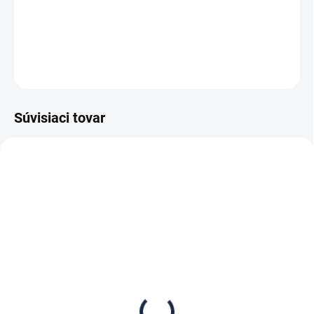
−
+
Pridať do košíka
DETAILNÉ INFORMÁCIE
OPÝTAŤ SA
Súvisiaci tovar
DOPRAVA ZADARMO
KOVOVÉ POLICE
TOP! SKRUTKOVANÉ
REGÁLY NA VEKY
SKLADOM
NA OBJEDNÁVKU (DO 3 TÝŽDŇOV)
Samolepiaci štítok s
Poschodie k regálu
nosnosťou regálu (SNR)
Biedrax 75 x 150 cm,
pozink, nosnosť 150 kg