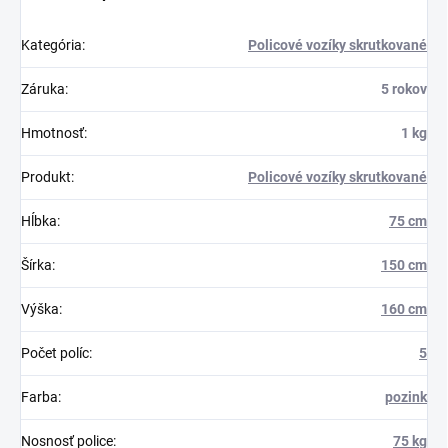
Kategória
:
Policové vozíky skrutkované
Záruka
:
5 rokov
Hmotnosť
:
1 kg
Produkt
:
Policové vozíky skrutkované
Hĺbka
:
75 cm
Šírka
:
150 cm
Výška
:
160 cm
Počet políc
:
5
Farba
:
pozink
Nosnosť police
:
75 kg