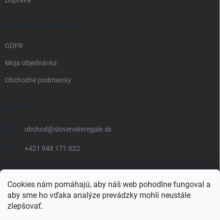
PRÁVNE INFORMÁCIE
GDPR
Moja objednávka
Obchodné podmienky
KONTAKT
obchod
@
slovenskeregale.sk
+421 948 171 022
Cookies nám pomáhajú, aby náš web pohodlne fungoval a
aby sme ho vďaka analýze prevádzky mohli neustále
Najnakup.sk
Heureka.sk
Pricemania.sk
zlepšovať.