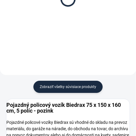
€ 0,20
€ 89,40
€ 0,20 bez DPH
€ 73,90 bez DPH
−
+
−
+
Do košíka
Do košíka
Zobraziť všetky súvisiace produkty
Pojazdný policový vozík Biedrax 75 x 150 x 160
cm, 5 políc - pozink
Pojazdné policové vozíky Biedrax sú vhodné do skladu na prevoz
materiálu, do garáže na náradie, do obchodu na tovar, do archívu
na prevoz dokumentov alebo aj do domácnosti na kvety, sadenice