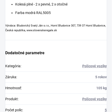
Kolesá plné - 2 x pevné, 2 x otočné
Farba modrá RAL5005
Výrobca: Bludovický Svatý Ján s.r.o., Horní Bludovice 307, 739 37 Horní Bludovice,
Česká republika, www.slovenskeregale.sk
Dodatočné parametre
Kategória
:
Policové vozíky
Záruka
:
5 rokov
Hmotnosť
:
105 kg
Produkt
:
Policové vozíky
Počet políc
:
5