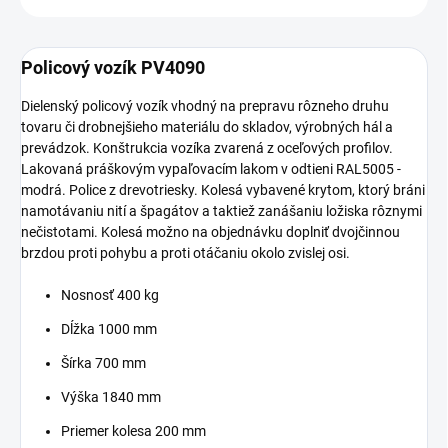
Policový vozík PV4090
Dielenský policový vozík vhodný na prepravu rôzneho druhu
tovaru či drobnejšieho materiálu do skladov, výrobných hál a
prevádzok. Konštrukcia vozíka zvarená z oceľových profilov.
Lakovaná práškovým vypaľovacím lakom v odtieni RAL5005 -
modrá. Police z drevotriesky. Kolesá vybavené krytom, ktorý bráni
namotávaniu nití a špagátov a taktiež zanášaniu ložiska rôznymi
nečistotami. Kolesá možno na objednávku doplniť dvojčinnou
brzdou proti pohybu a proti otáčaniu okolo zvislej osi.
Nosnosť 400 kg
Dĺžka 1000 mm
Šírka 700 mm
Výška 1840 mm
Priemer kolesa 200 mm