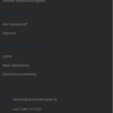
Detailný sprievodca regálmi
DOPRAVA A PLATBA
Ako nakupovať?
Doprava
PRÁVNE INFORMÁCIE
GDPR
Moja objednávka
Obchodné podmienky
KONTAKT
obchod
@
slovenskeregale.sk
+421 948 171 022