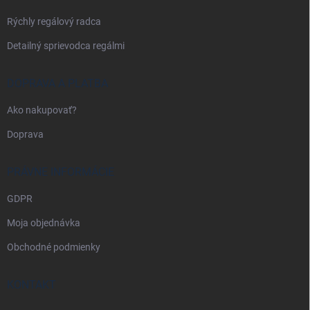
e
Rýchly regálový radca
Detailný sprievodca regálmi
DOPRAVA A PLATBA
Ako nakupovať?
Doprava
PRÁVNE INFORMÁCIE
GDPR
Moja objednávka
Obchodné podmienky
KONTAKT