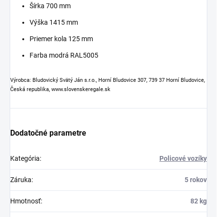
Šírka 700 mm
Výška 1415 mm
Priemer kola 125 mm
Farba modrá RAL5005
Výrobca: Bludovický Svätý Ján s.r.o., Horní Bludovice 307, 739 37 Horní Bludovice,
Česká republika, www.slovenskeregale.sk
Dodatočné parametre
Kategória
:
Policové vozíky
Záruka
:
5 rokov
Hmotnosť
:
82 kg