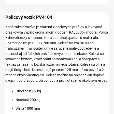
Policový vozík PV4104
Konštrukcia vozíka je zvarená z oceľových profilov a lakovaná
práškovým vypaľovacím lakom v odtieni RAL5005 - modrá. Polica
z drevotriesky s hranou, ktorá zabraňuje padaniu materiálu.
Rozmer police je 1000 x 700 mm. Kolesá na vozíku sú od
francúzskej firmy Guitel, čím je zaručené malé opotrebenie a
nosnosť aj pri ťažkých prevádzkových podmienkach. Kolesá sú
vybavené krytom, ktorý bráni namotávaniu nití a špagátov a
taktiež zanášaniu ložiska rôznymi nečistotami. Kolesá sú plné a
majú tichý chod. Kolesá majú priemer 125 mm a 2 sú pevné a 2
otočné okolo vlastnej osi. Kolesá možno na objednávku doplniť
dvojčinnou brzdou proti pohybu a proti otáčaniu okolo zvislej osi.
Hmotnosť 82 kg
Nosnosť 200 kg
Dĺžka 1000 mm