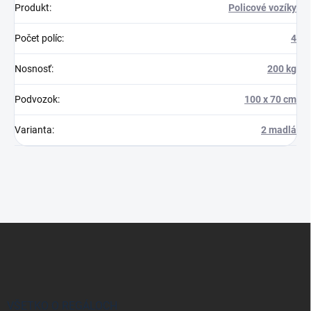
Produkt
:
Policové vozíky
Počet políc
:
4
Nosnosť
:
200 kg
Podvozok
:
100 x 70 cm
Varianta
:
2 madlá
Z
á
p
ä
t
i
VŠETKO O REGÁLOCH