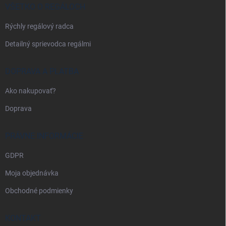
i
VŠETKO O REGÁLOCH
e
Rýchly regálový radca
Detailný sprievodca regálmi
DOPRAVA A PLATBA
Ako nakupovať?
Doprava
PRÁVNE INFORMÁCIE
GDPR
Moja objednávka
Obchodné podmienky
KONTAKT