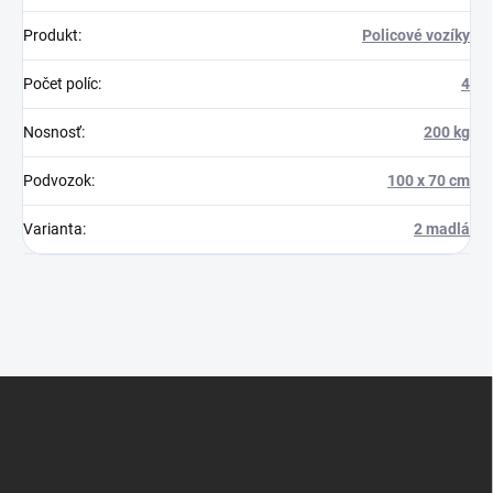
Produkt
:
Policové vozíky
Počet políc
:
4
Nosnosť
:
200 kg
Podvozok
:
100 x 70 cm
Varianta
:
2 madlá
Z
á
p
ä
t