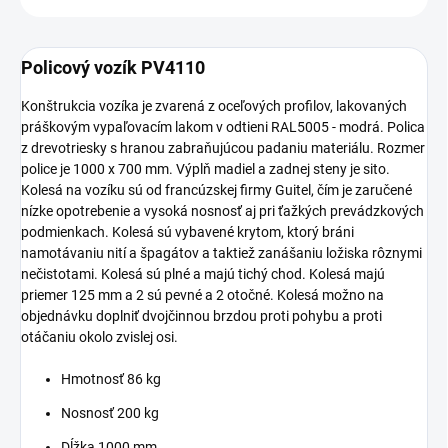
Policový vozík PV4110
Konštrukcia vozíka je zvarená z oceľových profilov, lakovaných
práškovým vypaľovacím lakom v odtieni RAL5005 - modrá. Polica
z drevotriesky s hranou zabraňujúcou padaniu materiálu. Rozmer
police je 1000 x 700 mm. Výplň madiel a zadnej steny je sito.
Kolesá na vozíku sú od francúzskej firmy Guitel, čím je zaručené
nízke opotrebenie a vysoká nosnosť aj pri ťažkých prevádzkových
podmienkach. Kolesá sú vybavené krytom, ktorý bráni
namotávaniu nití a špagátov a taktiež zanášaniu ložiska rôznymi
nečistotami. Kolesá sú plné a majú tichý chod. Kolesá majú
priemer 125 mm a 2 sú pevné a 2 otočné. Kolesá možno na
objednávku doplniť dvojčinnou brzdou proti pohybu a proti
otáčaniu okolo zvislej osi.
Hmotnosť 86 kg
Nosnosť 200 kg
Dĺžka 1000 mm