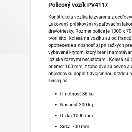
Policový vozík PV4117
Konštrukcia vozíka je zvarená z oceľovýc
Lakovaný práškovým vypaľovacím lakom 
drevotriesky. Rozmer police je 1000 x 7
tvorí sito. Kolesá na vozíku sú od francú
opotrebenie a nosnosť aj pri ťažkých p
vybavené krytom, ktorý bráni namotávani
ložiska rôznymi nečistotami. Kolesá sú 
priemer 160 mm, z toho dve sú pevné a
objednávku doplniť dvojčinnou brzdou pr
zvislej osi.
Hmotnosť 86 kg
Nosnosť 300 kg
Dĺžka 1000 mm
Šírka 700 mm