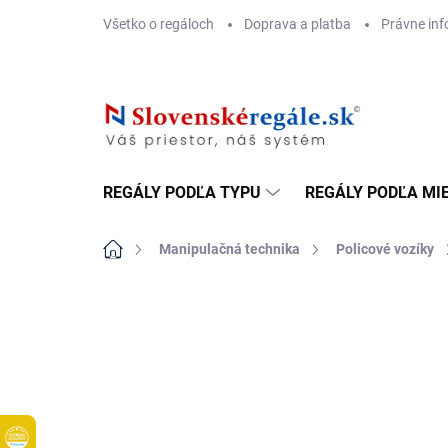
Prejsť
Všetko o regáloch
Doprava a platba
Právne inf
na
obsah
REGÁLY PODĽA TYPU
REGÁLY PODĽA MI
Domov
Manipulačná technika
Policové vozíky
DOPRAVA ZADARMO