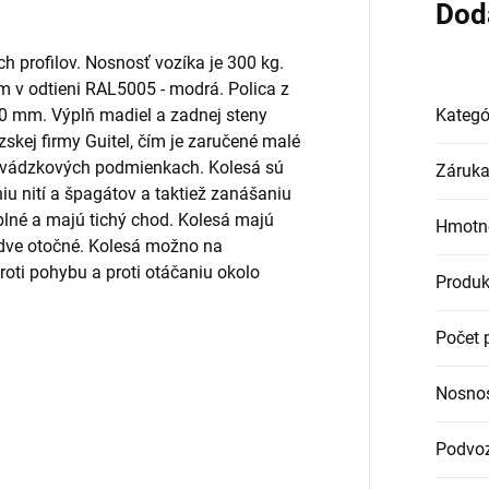
Dod
h profilov. Nosnosť vozíka je 300 kg.
v odtieni RAL5005 - modrá. Polica z
00 mm. Výplň madiel a zadnej steny
Kategó
zskej firmy Guitel, čím je zaručené malé
revádzkových podmienkach. Kolesá sú
Záruk
u nití a špagátov a taktiež zanášaniu
plné a majú tichý chod. Kolesá majú
Hmotn
 dve otočné. Kolesá možno na
oti pohybu a proti otáčaniu okolo
Produk
Počet 
Nosno
Podvo