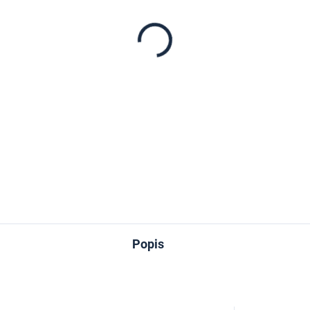
−
+
DETAILNÉ INFORMÁCIE
OPÝTAŤ SA
Popis