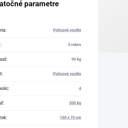
atočné parametre
ria
:
Policové vozíky
a
:
5 rokov
osť
:
90 kg
t
:
Policové vozíky
políc
:
4
sť
:
300 kg
zok
:
100 x 70 cm