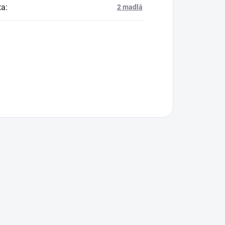
ta
:
2 madlá