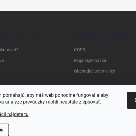
RAVA A PLATBA
PRÁVNE INFORMÁCIE
akupovať?
GDPR
va
Moja objednávka
Obchodné podmienky
Najnakup.sk
Heureka.sk
Pricemania.sk
 pomáhajú, aby náš web pohodlne fungoval a aby
a analýze prevádzky mohli neustále zlepšovať.
cií nájdete tu
ie
dené.