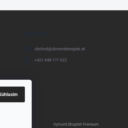
KONTAKT
obchod
@
slovenskeregale.sk
+421 948 171 022
Súhlasím
Vytvoril Shoptet Premium