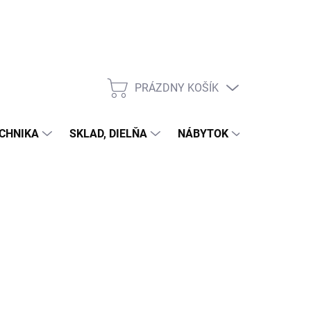
PRÁZDNY KOŠÍK
NÁKUPNÝ
KOŠÍK
CHNIKA
SKLAD, DIELŇA
NÁBYTOK
DOM A Z