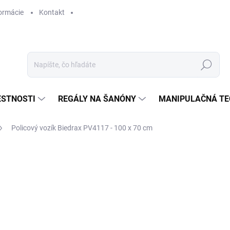
ormácie
Kontakt
Hľadať
ESTNOSTI
REGÁLY NA ŠANÓNY
MANIPULAČNÁ TE
Policový vozík Biedrax PV4117 - 100 x 70 cm
€ 864,90
€ 714,80 bez DPH
Jednotková
SKLADOM
cena: