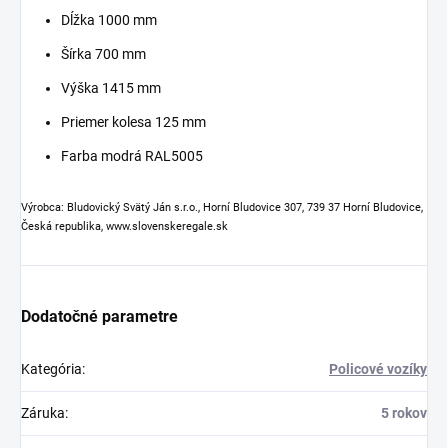
Dĺžka 1000 mm
Šírka 700 mm
Výška 1415 mm
Priemer kolesa 125 mm
Farba modrá RAL5005
Výrobca: Bludovický Svätý Ján s.r.o., Horní Bludovice 307, 739 37 Horní Bludovice,
Česká republika, www.slovenskeregale.sk
Dodatočné parametre
Kategória
:
Policové vozíky
Záruka
:
5 rokov