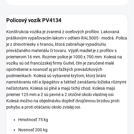
Policový vozík PV4134
Konštrukcia vozíka je zvarená z oceľových profilov. Lakovaná
práškovým vypaľovacím lakom v odtieni RAL5005 - modrá. Polica
je z drevotriesky s hranou, ktorá zabraňuje vypadnutiu
prevážaného materiálu či tovaru. Výplň madiel je z profilov s
priemerom 16 mm. Rozmer police je 1000 x 700 mm. Kolesá na
vozíku sú od francúzskej firmy Guitel, čím je zaručené malé
opotrebenie a nosnosť aj pri ťažkých prevádzkových
podmienkach. Kolesá sú vybavené krytom, ktorý bráni
namotávaniu nití a špagátov a taktiež zanášaniu ložiska rôznymi
nečistotami. Kolesá sú plné a majú tichý chod. Kolesá majú
priemer 125 mm a 2 sú pevné a 2 otočné okolo vlastnej osi.
Kolesá možno na objednávku doplniť dvojčinnou brzdou proti
pohybu a proti otáčaniu okolo zvislej osi.
Hmotnosť 75 kg
Nosnosť 200 kg