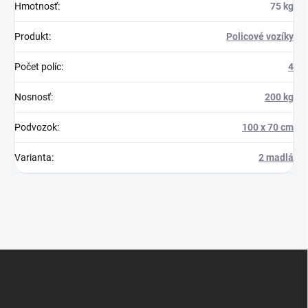
Hmotnosť
:
75 kg
Produkt
:
Policové vozíky
Počet políc
:
4
Nosnosť
:
200 kg
Podvozok
:
100 x 70 cm
Varianta
:
2 madlá
Z
á
p
ä