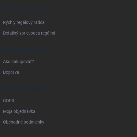
t
i
VŠETKO O REGÁLOCH
e
Rýchly regálový radca
Detailný sprievodca regálmi
DOPRAVA A PLATBA
Ako nakupovať?
Doprava
PRÁVNE INFORMÁCIE
GDPR
Moja objednávka
Obchodné podmienky