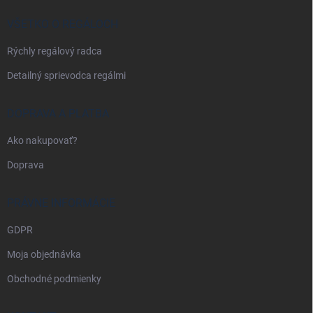
t
i
VŠETKO O REGÁLOCH
e
Rýchly regálový radca
Detailný sprievodca regálmi
DOPRAVA A PLATBA
Ako nakupovať?
Doprava
PRÁVNE INFORMÁCIE
GDPR
Moja objednávka
Obchodné podmienky