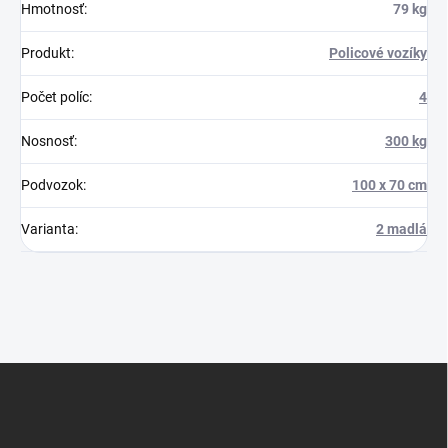
Hmotnosť
:
79 kg
Produkt
:
Policové vozíky
Počet políc
:
4
Nosnosť
:
300 kg
Podvozok
:
100 x 70 cm
Varianta
:
2 madlá
Z
á
p
ä