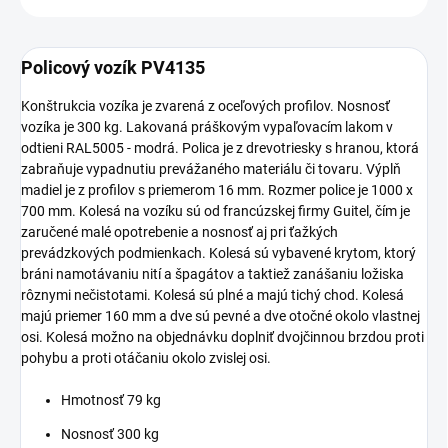
Policový vozík PV4135
Konštrukcia vozíka je zvarená z oceľových profilov. Nosnosť
vozíka je 300 kg. Lakovaná práškovým vypaľovacím lakom v
odtieni RAL5005 - modrá. Polica je z drevotriesky s hranou, ktorá
zabraňuje vypadnutiu prevážaného materiálu či tovaru. Výplň
madiel je z profilov s priemerom 16 mm. Rozmer police je 1000 x
700 mm. Kolesá na vozíku sú od francúzskej firmy Guitel, čím je
zaručené malé opotrebenie a nosnosť aj pri ťažkých
prevádzkových podmienkach. Kolesá sú vybavené krytom, ktorý
bráni namotávaniu nití a špagátov a taktiež zanášaniu ložiska
rôznymi nečistotami. Kolesá sú plné a majú tichý chod. Kolesá
majú priemer 160 mm a dve sú pevné a dve otočné okolo vlastnej
osi. Kolesá možno na objednávku doplniť dvojčinnou brzdou proti
pohybu a proti otáčaniu okolo zvislej osi.
Hmotnosť 79 kg
Nosnosť 300 kg