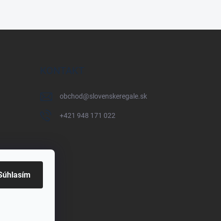
KONTAKT
obchod
@
slovenskeregale.sk
+421 948 171 022
Súhlasím