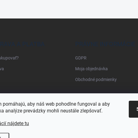
RAVA A PLATBA
PRÁVNE INFORMÁCIE
akupovať?
GDPR
va
Moja objednávka
Obchodné podmienky
Najnakup.sk
Heureka.sk
Pricemania.sk
 pomáhajú, aby náš web pohodlne fungoval a aby
a analýze prevádzky mohli neustále zlepšovať.
cií nájdete tu