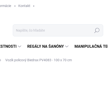
ormácie
Kontakt
Hľadať
ESTNOSTI
REGÁLY NA ŠANÓNY
MANIPULAČNÁ TE
Vozík policový Biedrax PV4083 - 100 x 70 cm
€ 605,70
€ 500,60 bez DPH
Jednotková
SKLADOM
cena: