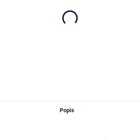
−
+
DETAILNÉ INFORMÁCIE
OPÝTAŤ SA
Popis