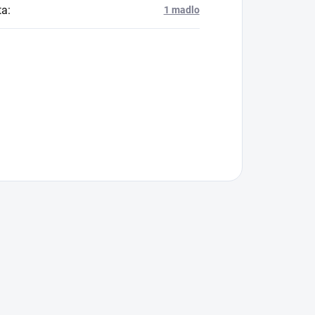
ta
:
1 madlo