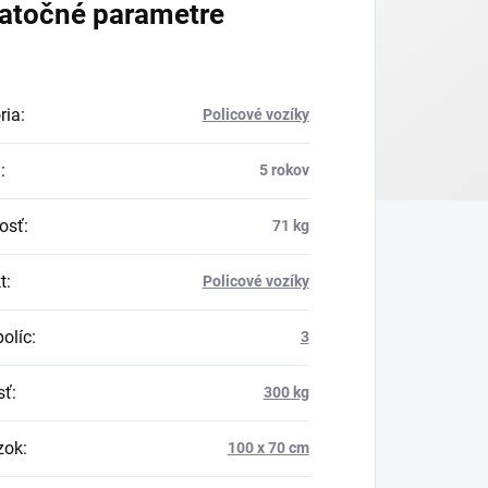
atočné parametre
ria
:
Policové vozíky
a
:
5 rokov
osť
:
71 kg
t
:
Policové vozíky
políc
:
3
sť
:
300 kg
zok
:
100 x 70 cm