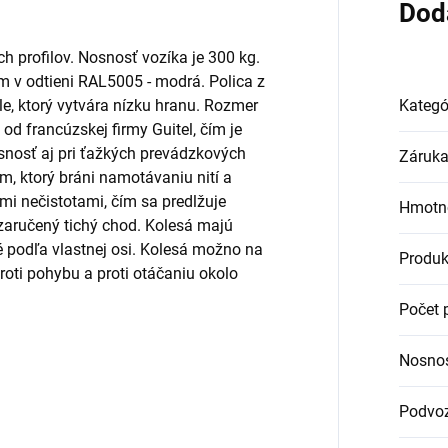
Dod
h profilov. Nosnosť vozíka je 300 kg.
v odtieni RAL5005 - modrá. Polica z
le, ktorý vytvára nízku hranu. Rozmer
Kategó
od francúzskej firmy Guitel, čím je
snosť aj pri ťažkých prevádzkových
Záruk
, ktorý bráni namotávaniu nití a
mi nečistotami, čím sa predlžuje
Hmotn
 zaručený tichý chod. Kolesá majú
 podľa vlastnej osi. Kolesá možno na
Produk
oti pohybu a proti otáčaniu okolo
Počet 
Nosno
Podvo