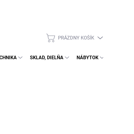
PRÁZDNY KOŠÍK
NÁKUPNÝ
KOŠÍK
CHNIKA
SKLAD, DIELŇA
NÁBYTOK
DOM A Z