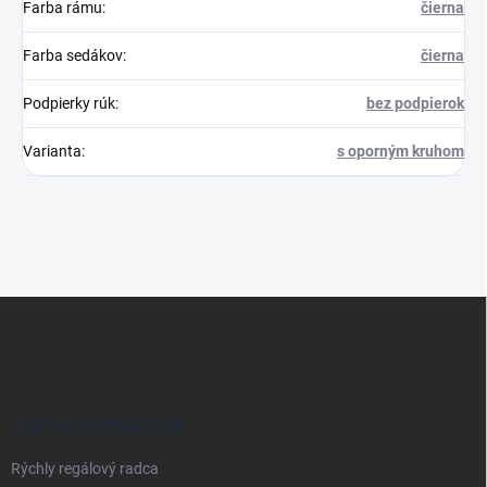
Farba rámu
:
čierna
Farba sedákov
:
čierna
Podpierky rúk
:
bez podpierok
Varianta
:
s oporným kruhom
Z
á
p
ä
t
i
VŠETKO O REGÁLOCH
e
Rýchly regálový radca