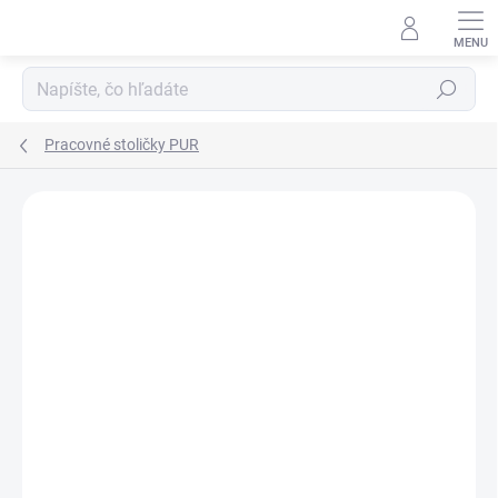
Prejsť
na
obsah
Hľadať
Pracovné stoličky PUR
DOPRAVA ZADARMO