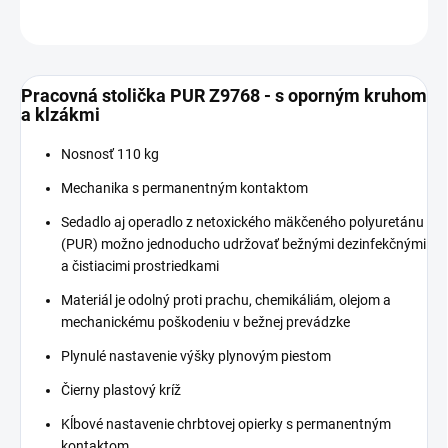
OPÝTAŤ SA
Pracovná stolička PUR Z9768 - s oporným kruhom
a klzákmi
Nosnosť 110 kg
Mechanika s permanentným kontaktom
Sedadlo aj operadlo z netoxického mäkčeného polyuretánu
(PUR) možno jednoducho udržovať bežnými dezinfekčnými
a čistiacimi prostriedkami
Materiál je odolný proti prachu, chemikáliám, olejom a
mechanickému poškodeniu v bežnej prevádzke
Plynulé nastavenie výšky plynovým piestom
Čierny plastový kríž
Kĺbové nastavenie chrbtovej opierky s permanentným
kontaktom