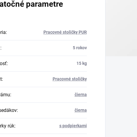
atočné parametre
ria
:
Pracovné stoličky PUR
a
:
5 rokov
osť
:
15 kg
t
:
Pracovné stoličky
rámu
:
čierna
sedákov
:
čierna
rky rúk
:
s podpierkami