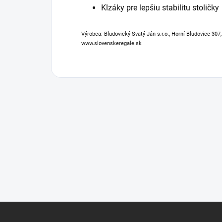
Klzáky pre lepšiu stabilitu stoličky
Výrobca: Bludovický Svatý Ján s.r.o., Horní Bludovice 307
www.slovenskeregale.sk
Z
á