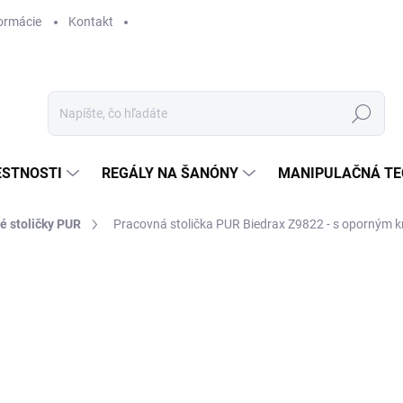
ormácie
Kontakt
Hľadať
ESTNOSTI
REGÁLY NA ŠANÓNY
MANIPULAČNÁ TE
é stoličky PUR
Pracovná stolička PUR Biedrax Z9822 - s oporným 
€ 306
€ 252,90 bez DPH
Jednotková
SKLADOM
cena: