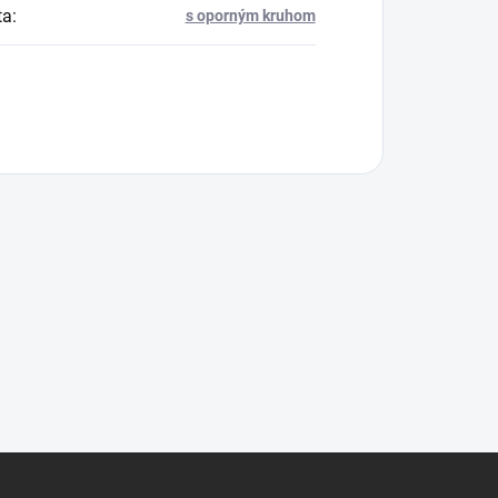
ta
:
s oporným kruhom