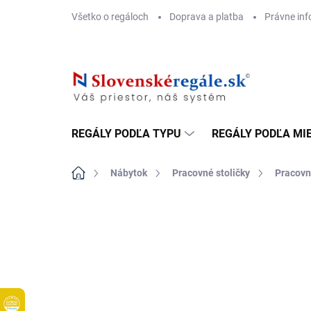
Prejsť
Všetko o regáloch
Doprava a platba
Právne inf
na
obsah
REGÁLY PODĽA TYPU
REGÁLY PODĽA MI
Domov
Nábytok
Pracovné stoličky
Pracovn
DOPRAVA ZADARMO