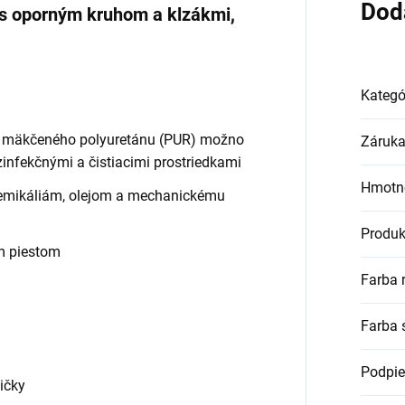
Dod
 s oporným kruhom a klzákmi,
Kategó
ho mäkčeného polyuretánu (PUR) možno
Záruk
infekčnými a čistiacimi prostriedkami
Hmotn
chemikáliám, olejom a mechanickému
Produk
m piestom
Farba 
Farba 
Podpie
ičky