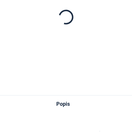
−
+
DETAILNÉ INFORMÁCIE
OPÝTAŤ SA
Popis