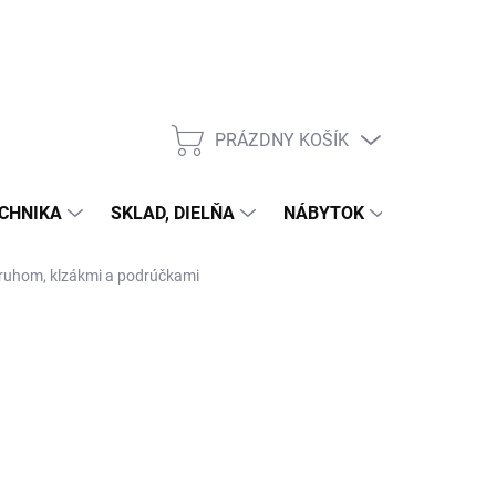
PRÁZDNY KOŠÍK
NÁKUPNÝ
KOŠÍK
CHNIKA
SKLAD, DIELŇA
NÁBYTOK
DOM A Z
kruhom, klzákmi a podrúčkami