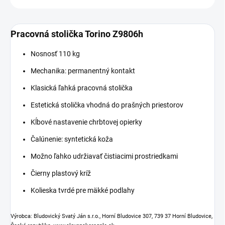
Pracovná stolička Torino Z9806h
Nosnosť 110 kg
Mechanika: permanentný kontakt
Klasická ľahká pracovná stolička
Estetická stolička vhodná do prašných priestorov
Kĺbové nastavenie chrbtovej opierky
Čalúnenie: syntetická koža
Možno ľahko udržiavať čistiacimi prostriedkami
Čierny plastový kríž
Kolieska tvrdé pre mäkké podlahy
Výrobca: Bludovický Svatý Ján s.r.o., Horní Bludovice 307, 739 37 Horní Bludovice,