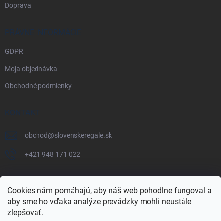
Doprava
PRÁVNE INFORMÁCIE
GDPR
Moja objednávka
Obchodné podmienky
KONTAKT
obchod
@
slovenskeregale.sk
+421 948 171 022
Cookies nám pomáhajú, aby náš web pohodlne fungoval a
aby sme ho vďaka analýze prevádzky mohli neustále
Najnakup.sk
Heureka.sk
Pricemania.sk
zlepšovať.