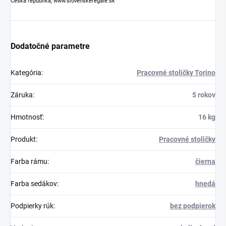
Česká republika, www.slovenskeregale.sk
Dodatočné parametre
Kategória
:
Pracovné stoličky Torino
Záruka
:
5 rokov
Hmotnosť
:
16 kg
Produkt
:
Pracovné stoličky
Farba rámu
:
čierna
Farba sedákov
:
hnedá
Podpierky rúk
:
bez podpierok