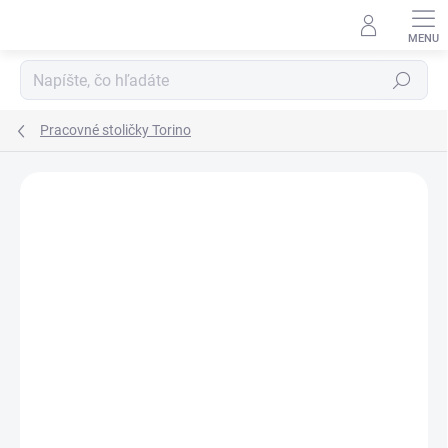
Prejsť
na
obsah
Hľadať
Pracovné stoličky Torino
DOPRAVA ZADARMO