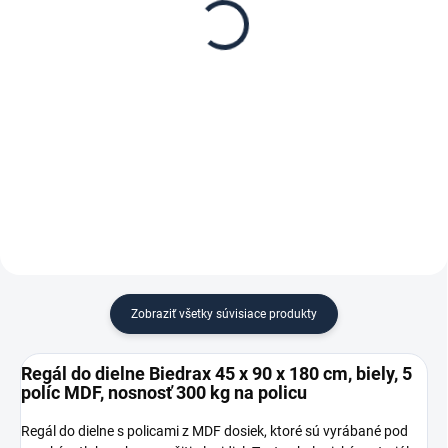
Biedrax 45 x 90 cm,
Biedrax 45 cm, biela –
biele, polica MDF,
proti vypadnutiu vecí z
nosnosť 300 kg
regálu
€ 15,30
€ 1,30
€ 12,60 bez DPH
€ 1,10 bez DPH
−
+
−
+
Do košíka
Do košíka
Zobraziť všetky súvisiace produkty
Regál do dielne Biedrax 45 x 90 x 180 cm, biely, 5
políc MDF, nosnosť 300 kg na policu
Regál do dielne s policami z MDF dosiek, ktoré sú vyrábané pod