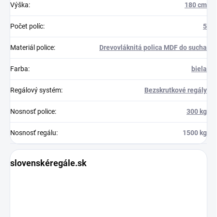
Výška
:
180 cm
Počet políc
:
5
Materiál police
:
Drevovláknitá polica MDF do sucha
Farba
:
biela
Regálový systém
:
Bezskrutkové regály
Nosnosť police
:
300 kg
Nosnosť regálu
:
1500 kg
slovenskéregále.sk