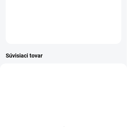
−
+
Pridať do košíka
DETAILNÉ INFORMÁCIE
OPÝTAŤ SA
Súvisiaci tovar
MDF 6 MM (SUCHO)
SKLADOM
SKLADOM
Poschodie k regálu
Zábrana k regálom