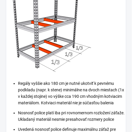
Regály vyššie ako 180 cm je nutné ukotviť k pevnému
podkladu (napr. k stene) minimálne na dvoch miestach (1x
v každej stojine) vo výške cca 190 cm vhodným kotviacim
materiálom. Kotviaci materiál nie je súčasťou balenia
Nosnosť police platí iba pri rovnomernom rozložení záťaže.
Ukladaný materiál nesmie presahovať rozmery police
Uvedená nosnosť police definuje maximálnu záťaž pre