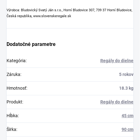
Výrobca: Bludovický Svatý Ján s.r.o., Horní Bludovice 307, 739 37 Horní Bludovice,
Česká republika, www.slovenskeregale.sk
Dodatočné parametre
Kategória
:
Regály do dielne
Záruka
:
5 rokov
Hmotnosť
:
18.3 kg
Produkt
:
Regály do dielne
Hĺbka
:
45 cm
Šírka
:
90 cm