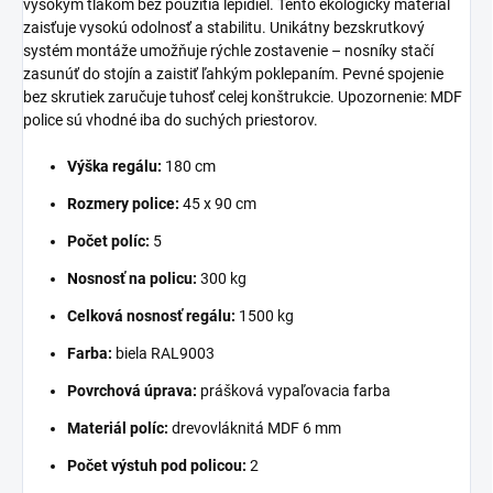
vysokým tlakom bez použitia lepidiel. Tento ekologický materiál
zaisťuje vysokú odolnosť a stabilitu. Unikátny bezskrutkový
systém montáže umožňuje rýchle zostavenie – nosníky stačí
zasunúť do stojín a zaistiť ľahkým poklepaním. Pevné spojenie
bez skrutiek zaručuje tuhosť celej konštrukcie. Upozornenie: MDF
police sú vhodné iba do suchých priestorov.
Výška regálu:
180 cm
Rozmery police:
45 x 90 cm
Počet políc:
5
Nosnosť na policu:
300 kg
Celková nosnosť regálu:
1500 kg
Farba:
biela RAL9003
Povrchová úprava:
prášková vypaľovacia farba
Materiál políc:
drevovláknitá MDF 6 mm
Počet výstuh pod policou:
2