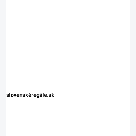
slovenskéregále.sk