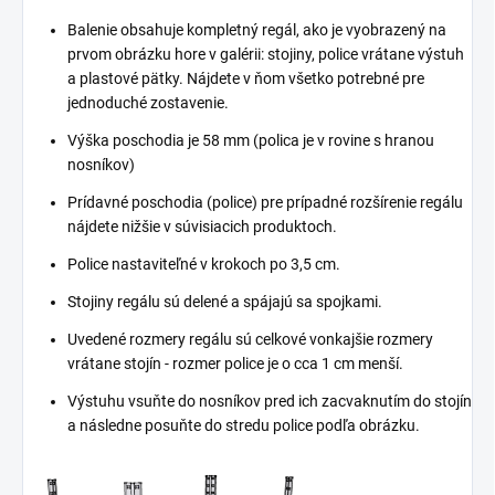
Balenie obsahuje kompletný regál, ako je vyobrazený na
prvom obrázku hore v galérii: stojiny, police vrátane výstuh
a plastové pätky. Nájdete v ňom všetko potrebné pre
jednoduché zostavenie.
Výška poschodia je 58 mm (polica je v rovine s hranou
nosníkov)
Prídavné poschodia (police) pre prípadné rozšírenie regálu
nájdete nižšie v súvisiacich produktoch.
Police nastaviteľné v krokoch po 3,5 cm.
Stojiny regálu sú delené a spájajú sa spojkami.
Uvedené rozmery regálu sú celkové vonkajšie rozmery
vrátane stojín - rozmer police je o cca 1 cm menší.
Výstuhu vsuňte do nosníkov pred ich zacvaknutím do stojín
a následne posuňte do stredu police podľa obrázku.