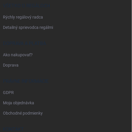
i
VŠETKO O REGÁLOCH
e
Rýchly regálový radca
Detailný sprievodca regálmi
DOPRAVA A PLATBA
Ako nakupovať?
Doprava
PRÁVNE INFORMÁCIE
GDPR
Moja objednávka
Obchodné podmienky
KONTAKT