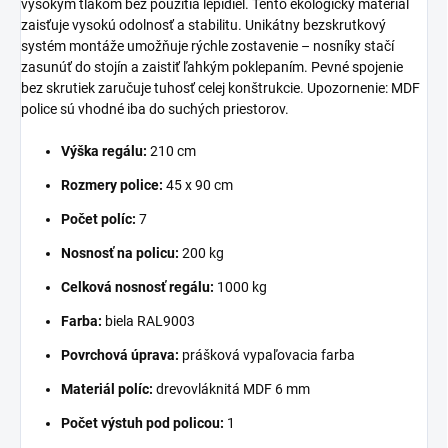
vysokým tlakom bez použitia lepidiel. Tento ekologický materiál
zaisťuje vysokú odolnosť a stabilitu. Unikátny bezskrutkový
systém montáže umožňuje rýchle zostavenie – nosníky stačí
zasunúť do stojín a zaistiť ľahkým poklepaním. Pevné spojenie
bez skrutiek zaručuje tuhosť celej konštrukcie. Upozornenie: MDF
police sú vhodné iba do suchých priestorov.
Výška regálu:
210 cm
Rozmery police:
45 x 90 cm
Počet políc:
7
Nosnosť na policu:
200 kg
Celková nosnosť regálu:
1000 kg
Farba:
biela RAL9003
Povrchová úprava:
prášková vypaľovacia farba
Materiál políc:
drevovláknitá MDF 6 mm
Počet výstuh pod policou:
1