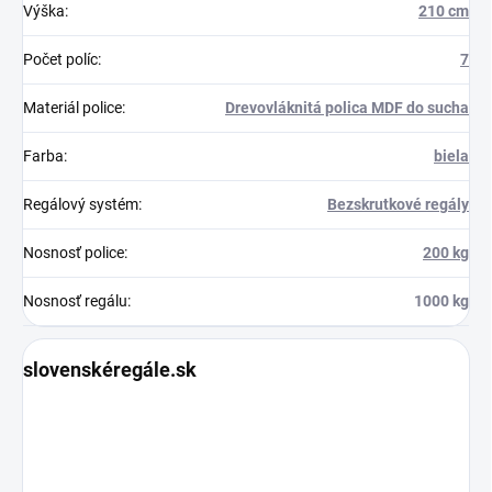
Výška
:
210 cm
Počet políc
:
7
Materiál police
:
Drevovláknitá polica MDF do sucha
Farba
:
biela
Regálový systém
:
Bezskrutkové regály
Nosnosť police
:
200 kg
Nosnosť regálu
:
1000 kg
slovenskéregále.sk