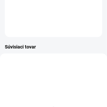
−
+
Pridať do košíka
DETAILNÉ INFORMÁCIE
OPÝTAŤ SA
Súvisiaci tovar
MDF 6 MM (SUCHO)
SKLADOM
SKLADOM
Poschodie k regálu
Zábrana k regálom