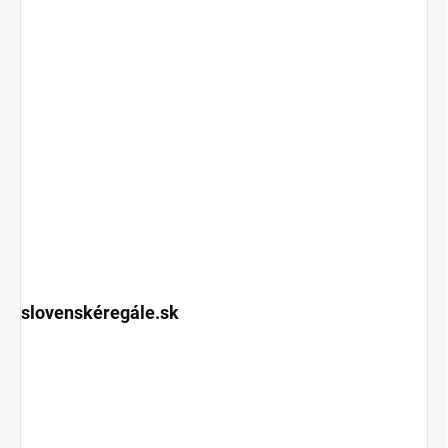
slovenskéregále.sk