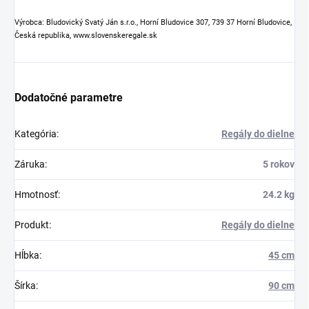
Výrobca: Bludovický Svatý Ján s.r.o., Horní Bludovice 307, 739 37 Horní Bludovice,
Česká republika, www.slovenskeregale.sk
Dodatočné parametre
Kategória
:
Regály do dielne
Záruka
:
5 rokov
Hmotnosť
:
24.2 kg
Produkt
:
Regály do dielne
Hĺbka
:
45 cm
Šírka
:
90 cm