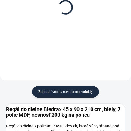
Biedrax 45 x 90 cm,
Biedrax 45 cm, biela –
biele, polica MDF,
proti vypadnutiu vecí z
nosnosť 200 kg
regálu
€ 14
€ 1,30
€ 11,60 bez DPH
€ 1,10 bez DPH
−
+
−
+
Do košíka
Do košíka
Zobraziť všetky súvisiace produkty
Regál do dielne Biedrax 45 x 90 x 210 cm, biely, 7
políc MDF, nosnosť 200 kg na policu
Regál do dielne s policami z MDF dosiek, ktoré sú vyrábané pod