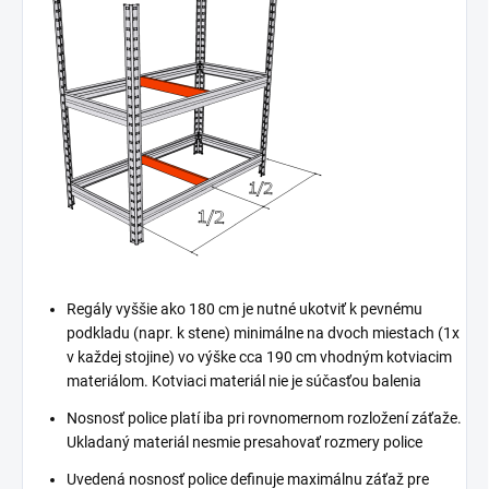
Regály vyššie ako 180 cm je nutné ukotviť k pevnému
podkladu (napr. k stene) minimálne na dvoch miestach (1x
v každej stojine) vo výške cca 190 cm vhodným kotviacim
materiálom. Kotviaci materiál nie je súčasťou balenia
Nosnosť police platí iba pri rovnomernom rozložení záťaže.
Ukladaný materiál nesmie presahovať rozmery police
Uvedená nosnosť police definuje maximálnu záťaž pre