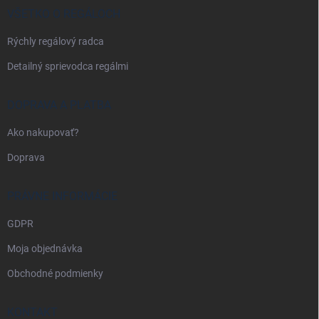
i
VŠETKO O REGÁLOCH
e
Rýchly regálový radca
Detailný sprievodca regálmi
DOPRAVA A PLATBA
Ako nakupovať?
Doprava
PRÁVNE INFORMÁCIE
GDPR
Moja objednávka
Obchodné podmienky
KONTAKT