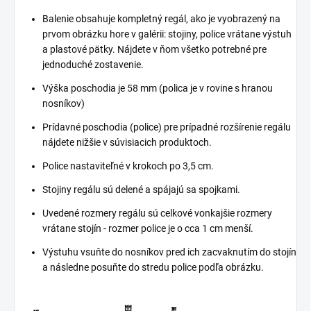
Balenie obsahuje kompletný regál, ako je vyobrazený na
prvom obrázku hore v galérii: stojiny, police vrátane výstuh
a plastové pätky. Nájdete v ňom všetko potrebné pre
jednoduché zostavenie.
Výška poschodia je 58 mm (polica je v rovine s hranou
nosníkov)
Prídavné poschodia (police) pre prípadné rozšírenie regálu
nájdete nižšie v súvisiacich produktoch.
Police nastaviteľné v krokoch po 3,5 cm.
Stojiny regálu sú delené a spájajú sa spojkami.
Uvedené rozmery regálu sú celkové vonkajšie rozmery
vrátane stojín - rozmer police je o cca 1 cm menší.
Výstuhu vsuňte do nosníkov pred ich zacvaknutím do stojín
a následne posuňte do stredu police podľa obrázku.