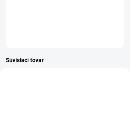
−
+
Pridať do košíka
DETAILNÉ INFORMÁCIE
OPÝTAŤ SA
Súvisiaci tovar
DOPRAVA ZADARMO
KOVOVÉ POLICE
TOP! SKRUTKOVANÉ
REGÁLY NA VEKY
NA OBJEDNÁVKU (DO 3 TÝŽDŇOV)
NA OBJEDNÁVKU (DO 3 TÝŽDŇOV)
Poschodie k regálu
Zábrana pre skrutkovaný