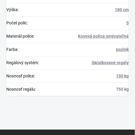
Výška
:
180 cm
Počet políc
:
5
Materiál police
:
Kovová polica umývateľná
Farba
:
pozink
Regálový systém
:
Skrutkované regály
Nosnosť police
:
150 kg
Nosnosť regálu
:
750 kg
Z