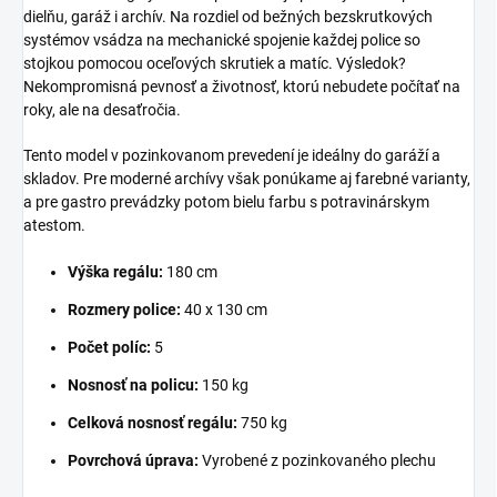
dielňu, garáž i archív. Na rozdiel od bežných bezskrutkových
systémov vsádza na mechanické spojenie každej police so
stojkou pomocou oceľových skrutiek a matíc. Výsledok?
Nekompromisná pevnosť a životnosť, ktorú nebudete počítať na
roky, ale na desaťročia.
Tento model v pozinkovanom prevedení je ideálny do garáží a
skladov. Pre moderné archívy však ponúkame aj farebné varianty,
a pre gastro prevádzky potom bielu farbu s potravinárskym
atestom.
Výška regálu:
180 cm
Rozmery police:
40 x 130 cm
Počet políc:
5
Nosnosť na policu:
150 kg
Celková nosnosť regálu:
750 kg
Povrchová úprava:
Vyrobené z pozinkovaného plechu