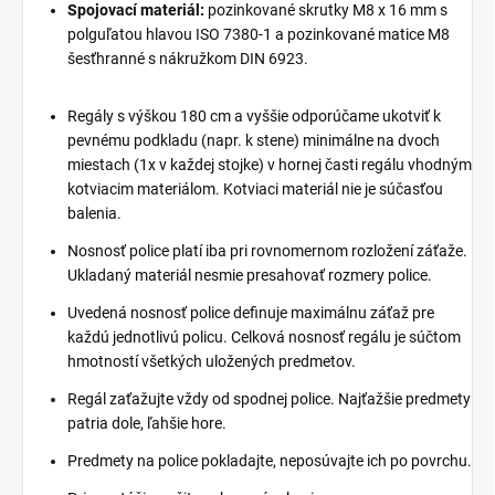
Spojovací materiál:
pozinkované skrutky M8 x 16 mm s
polguľatou hlavou ISO 7380-1 a pozinkované matice M8
šesťhranné s nákružkom DIN 6923.
Regály s výškou 180 cm a vyššie odporúčame ukotviť k
pevnému podkladu (napr. k stene) minimálne na dvoch
miestach (1x v každej stojke) v hornej časti regálu vhodným
kotviacim materiálom. Kotviaci materiál nie je súčasťou
balenia.
Nosnosť police platí iba pri rovnomernom rozložení záťaže.
Ukladaný materiál nesmie presahovať rozmery police.
Uvedená nosnosť police definuje maximálnu záťaž pre
každú jednotlivú policu. Celková nosnosť regálu je súčtom
hmotností všetkých uložených predmetov.
Regál zaťažujte vždy od spodnej police. Najťažšie predmety
patria dole, ľahšie hore.
Predmety na police pokladajte, neposúvajte ich po povrchu.