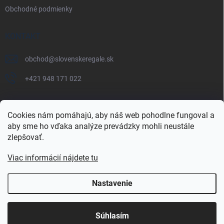
Obchodné podmienky
KONTAKT
obchod
@
slovenskeregale.sk
+421 948 171 022
Cookies nám pomáhajú, aby náš web pohodlne fungoval a
aby sme ho vďaka analýze prevádzky mohli neustále
Najnakup.sk
Heureka.sk
Pricemania.sk
zlepšovať.
Viac informácií nájdete tu
Nastavenie
Copyright 2026
slovenskéregále.sk
. Všetky práva vyhradené.
Súhlasím