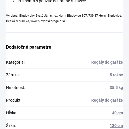
Pri montáži použite ochranné rukavice.
Výrobca: Bludovický Svatý Ján s.r.o., Horní Bludovice 307, 739 37 Horní Bludovice,
Česká republika, www.slovenskeregale.sk
Dodatočné parametre
Kategória
:
Regály do garáže
Záruka
:
5 rokov
Hmotnosť
:
35.5 kg
Produkt
:
Regály do garáže
Hĺbka
:
40 cm
Šírka
:
130 cm