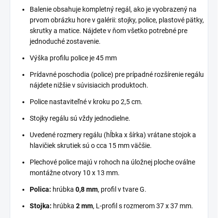
Balenie obsahuje kompletný regál, ako je vyobrazený na
prvom obrázku hore v galérii: stojky, police, plastové pätky,
skrutky a matice. Nájdete v ňom všetko potrebné pre
jednoduché zostavenie.
Výška profilu police je 45 mm
Prídavné poschodia (police) pre prípadné rozšírenie regálu
nájdete nižšie v súvisiacich produktoch.
Police nastaviteľné v kroku po 2,5 cm.
Stojky regálu sú vždy jednodielne.
Uvedené rozmery regálu (hĺbka x šírka) vrátane stojok a
hlavičiek skrutiek sú o cca 15 mm väčšie.
Plechové police majú v rohoch na úložnej ploche oválne
montážne otvory 10 x 13 mm.
Polica:
hrúbka
0,8 mm
, profil v tvare G.
Stojka:
hrúbka
2 mm
, L-profil s rozmerom 37 x 37 mm.