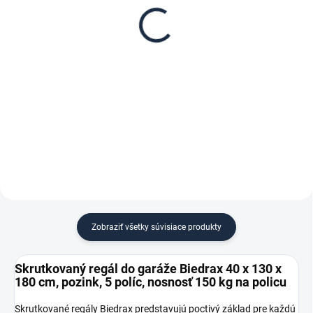
Biedrax 40 x 130 cm,
regál Biedrax 40 cm
pozink, nosnosť 150 kg
zinok
€ 51,90
€ 5,30
€ 42,90 bez DPH
€ 4,40 bez DPH
−
+
−
+
Do košíka
Do košíka
Zobraziť všetky súvisiace produkty
Skrutkovaný regál do garáže Biedrax 40 x 130 x
180 cm, pozink, 5 políc, nosnosť 150 kg na policu
Skrutkované regály Biedrax predstavujú poctivý základ pre každú