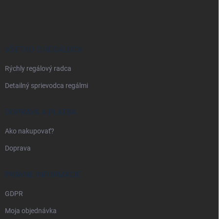
á
p
ä
t
i
VŠETKO O REGÁLOCH
e
Rýchly regálový radca
Detailný sprievodca regálmi
DOPRAVA A PLATBA
Ako nakupovať?
Doprava
PRÁVNE INFORMÁCIE
GDPR
Moja objednávka