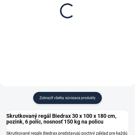
Biedrax 30 x 100 cm,
regál Biedrax 30 cm
pozink, nosnosť 150 kg
zinok
€ 33,60
€ 5,10
€ 27,80 bez DPH
€ 4,20 bez DPH
−
+
−
+
Do košíka
Do košíka
Zobraziť všetky súvisiace produkty
Skrutkovaný regál Biedrax 30 x 100 x 180 cm,
pozink, 6 políc, nosnosť 150 kg na policu
Skrutkované regály Biedrax predstavujú poctivý základ pre každú