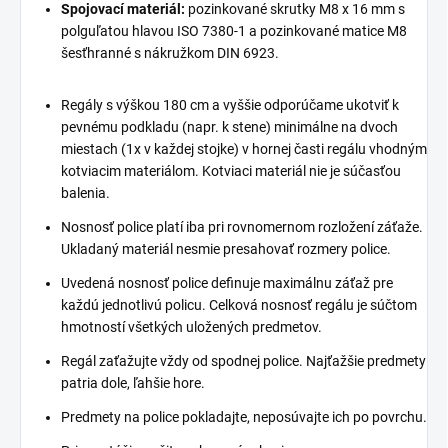
Spojovací materiál:
pozinkované skrutky M8 x 16 mm s
polguľatou hlavou ISO 7380-1 a pozinkované matice M8
šesťhranné s nákružkom DIN 6923.
Regály s výškou 180 cm a vyššie odporúčame ukotviť k
pevnému podkladu (napr. k stene) minimálne na dvoch
miestach (1x v každej stojke) v hornej časti regálu vhodným
kotviacim materiálom. Kotviaci materiál nie je súčasťou
balenia.
Nosnosť police platí iba pri rovnomernom rozložení záťaže.
Ukladaný materiál nesmie presahovať rozmery police.
Uvedená nosnosť police definuje maximálnu záťaž pre
každú jednotlivú policu. Celková nosnosť regálu je súčtom
hmotností všetkých uložených predmetov.
Regál zaťažujte vždy od spodnej police. Najťažšie predmety
patria dole, ľahšie hore.
Predmety na police pokladajte, neposúvajte ich po povrchu.