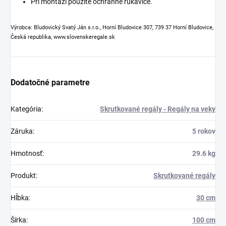
Pri montáži použite ochranné rukavice.
Výrobca: Bludovický Svatý Ján s.r.o., Horní Bludovice 307, 739 37 Horní Bludovice,
Česká republika, www.slovenskeregale.sk
Dodatočné parametre
Kategória
:
Skrutkované regály - Regály na veky
Záruka
:
5 rokov
Hmotnosť
:
29.6 kg
Produkt
:
Skrutkované regály
Hĺbka
:
30 cm
Šírka
:
100 cm