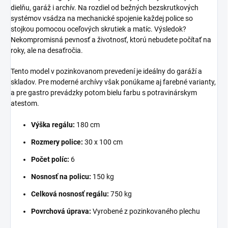
dielňu, garáž i archív. Na rozdiel od bežných bezskrutkových
systémov vsádza na mechanické spojenie každej police so
stojkou pomocou oceľových skrutiek a matíc. Výsledok?
Nekompromisná pevnosť a životnosť, ktorú nebudete počítať na
roky, ale na desaťročia.
Tento model v pozinkovanom prevedení je ideálny do garáží a
skladov. Pre moderné archívy však ponúkame aj farebné varianty,
a pre gastro prevádzky potom bielu farbu s potravinárskym
atestom.
Výška regálu:
180 cm
Rozmery police:
30 x 100 cm
Počet políc:
6
Nosnosť na policu:
150 kg
Celková nosnosť regálu:
750 kg
Povrchová úprava:
Vyrobené z pozinkovaného plechu