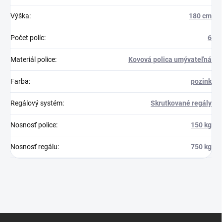
Výška
:
180 cm
Počet políc
:
6
Materiál police
:
Kovová polica umývateľná
Farba
:
pozink
Regálový systém
:
Skrutkované regály
Nosnosť police
:
150 kg
Nosnosť regálu
:
750 kg
Z