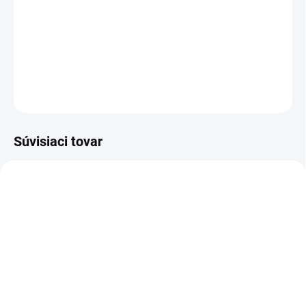
−
+
Pridať do košíka
DETAILNÉ INFORMÁCIE
OPÝTAŤ SA
Súvisiaci tovar
KOVOVÉ POLICE
TOP! SKRUTKOVANÉ
REGÁLY NA VEKY
NA OBJEDNÁVKU (DO 3 TÝŽDŇOV)
NA OBJEDNÁVKU (DO 3 TÝŽDŇOV)
Poschodie k regálu
Zábrana pre skrutkovaný