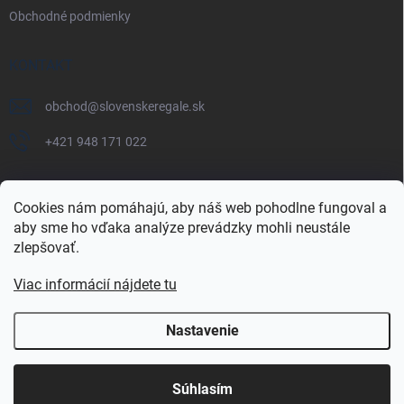
Obchodné podmienky
KONTAKT
obchod
@
slovenskeregale.sk
+421 948 171 022
Cookies nám pomáhajú, aby náš web pohodlne fungoval a
aby sme ho vďaka analýze prevádzky mohli neustále
Najnakup.sk
Heureka.sk
Pricemania.sk
zlepšovať.
Viac informácií nájdete tu
Nastavenie
Copyright 2026
slovenskéregále.sk
. Všetky práva vyhradené.
Súhlasím