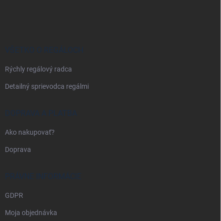
á
p
ä
t
i
VŠETKO O REGÁLOCH
e
Rýchly regálový radca
Detailný sprievodca regálmi
DOPRAVA A PLATBA
Ako nakupovať?
Doprava
PRÁVNE INFORMÁCIE
GDPR
Moja objednávka