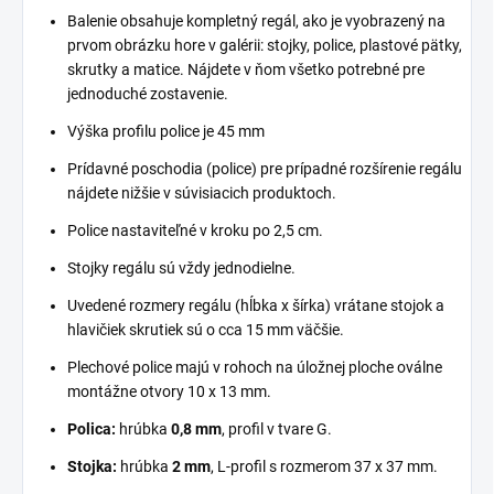
Balenie obsahuje kompletný regál, ako je vyobrazený na
prvom obrázku hore v galérii: stojky, police, plastové pätky,
skrutky a matice. Nájdete v ňom všetko potrebné pre
jednoduché zostavenie.
Výška profilu police je 45 mm
Prídavné poschodia (police) pre prípadné rozšírenie regálu
nájdete nižšie v súvisiacich produktoch.
Police nastaviteľné v kroku po 2,5 cm.
Stojky regálu sú vždy jednodielne.
Uvedené rozmery regálu (hĺbka x šírka) vrátane stojok a
hlavičiek skrutiek sú o cca 15 mm väčšie.
Plechové police majú v rohoch na úložnej ploche oválne
montážne otvory 10 x 13 mm.
Polica:
hrúbka
0,8 mm
, profil v tvare G.
Stojka:
hrúbka
2 mm
, L-profil s rozmerom 37 x 37 mm.