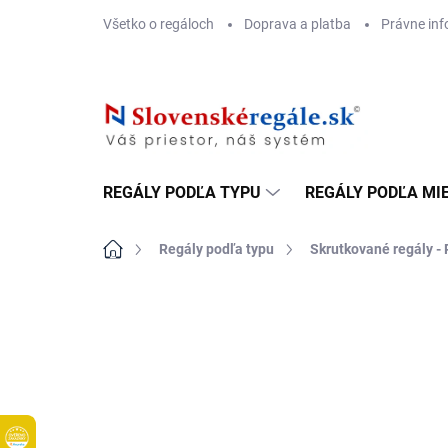
Prejsť
Všetko o regáloch
Doprava a platba
Právne inf
na
obsah
REGÁLY PODĽA TYPU
REGÁLY PODĽA MI
Domov
Regály podľa typu
Skrutkované regály - 
DOPRAVA ZADARMO
KOVOVÉ POLICE
TOP! SKRUTKOV
REGÁLY NA VE