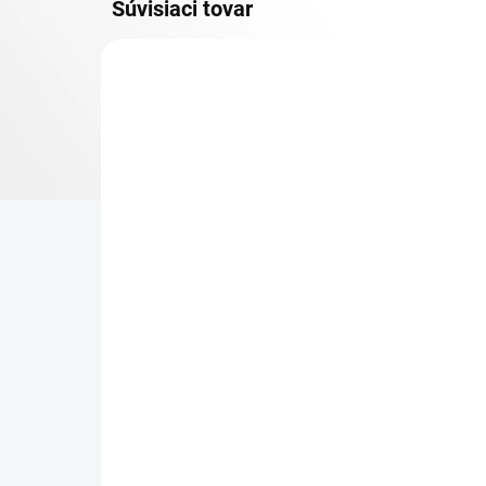
Súvisiaci tovar
KOVOVÉ POLICE
TOP! SKRUTKOVANÉ
REGÁLY NA VEKY
NA OBJEDNÁVKU (DO 3 TÝŽDŇOV)
NA
Poschodie k regálu
Zá
Biedrax 30 x 130 cm,
reg
pozink, nosnosť 150 kg
€ 
€ 48,20
€ 4
€ 39,80 bez DPH
−
+