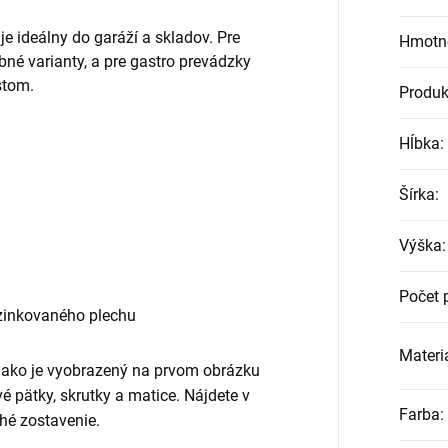
 ideálny do garáží a skladov. Pre
Hmotn
né varianty, a pre gastro prevádzky
stom.
Produk
Hĺbka
:
Šírka
:
Výška
:
Počet 
zinkovaného plechu
Materiá
, ako je vyobrazený na prvom obrázku
ové pätky, skrutky a matice. Nájdete v
Farba
:
hé zostavenie.