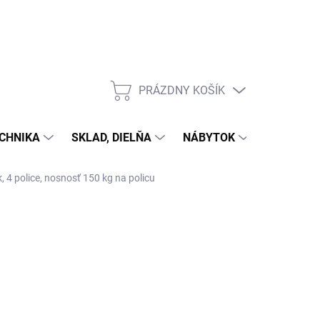
PRÁZDNY KOŠÍK
NÁKUPNÝ
KOŠÍK
CHNIKA
SKLAD, DIELŇA
NÁBYTOK
DOM A Z
, 4 police, nosnosť 150 kg na policu
ÝŽDŇOV)