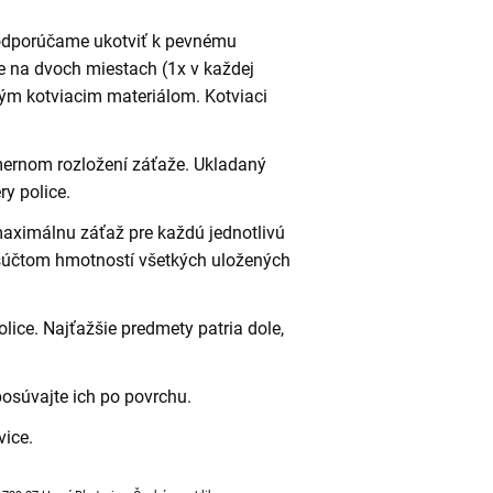
 odporúčame ukotviť k pevnému
e na dvoch miestach (1x v každej
ným kotviacim materiálom. Kotviaci
omernom rozložení záťaže. Ukladaný
y police.
maximálnu záťaž pre každú jednotlivú
 súčtom hmotností všetkých uložených
lice. Najťažšie predmety patria dole,
posúvajte ich po povrchu.
vice.