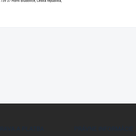
, 739 37 Horní Bludovice, Česká republika,
RAVA A PLATBA
PRÁVNE INFORMÁCIE