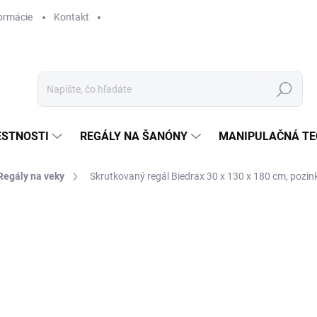
ormácie
Kontakt
Hľadať
ESTNOSTI
REGÁLY NA ŠANÓNY
MANIPULAČNÁ TE
Regály na veky
Skrutkovaný regál Biedrax 30 x 130 x 180 cm, pozink
ANÉ
KY
€ 262,80
€ 217,20 bez DPH
Jednotková
NA OBJEDNÁVKU (DO 3 T
cena: