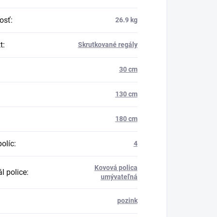
osť
:
26.9 kg
t
:
Skrutkované regály
30 cm
130 cm
180 cm
políc
:
4
Kovová polica
l police
:
umývateľná
pozink