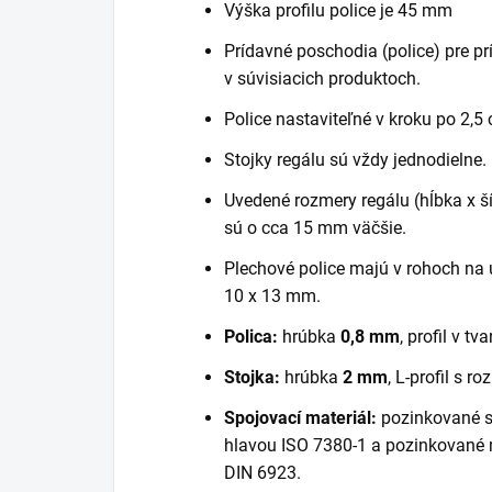
Výška profilu police je 45 mm
Prídavné poschodia (police) pre pr
v súvisiacich produktoch.
Police nastaviteľné v kroku po 2,5
Stojky regálu sú vždy jednodielne.
Uvedené rozmery regálu (hĺbka x šír
sú o cca 15 mm väčšie.
Plechové police majú v rohoch na 
10 x 13 mm.
Polica:
hrúbka
0,8 mm
, profil v tva
Stojka:
hrúbka
2 mm
, L-profil s 
Spojovací materiál:
pozinkované s
hlavou ISO 7380-1 a pozinkované
DIN 6923.