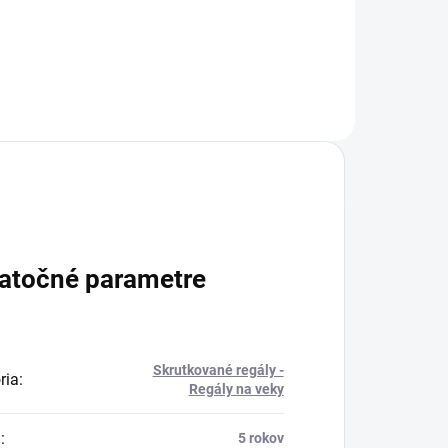
atočné parametre
Skrutkované regály -
ria
:
Regály na veky
a
:
5 rokov