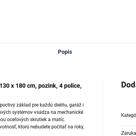
Do košíka
Popis
Dod
130 x 180 cm, pozink, 4 police,
octivý základ pre každú dielňu, garáž i
tkových systémov vsádza na mechanické
Kategó
ou oceľových skrutiek a matíc.
tnosť, ktorú nebudete počítať na roky,
Záruk