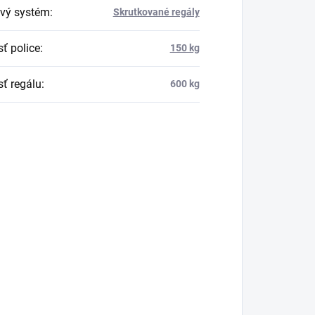
vý systém
:
Skrutkované regály
ť police
:
150 kg
ť regálu
:
600 kg