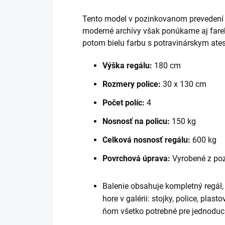
Tento model v pozinkovanom prevedení je
moderné archívy však ponúkame aj fareb
potom bielu farbu s potravinárskym ate
Výška regálu:
180 cm
Rozmery police:
30 x 130 cm
Počet políc:
4
Nosnosť na policu:
150 kg
Celková nosnosť regálu:
600 kg
Povrchová úprava:
Vyrobené z po
Balenie obsahuje kompletný regál
hore v galérii: stojky, police, plast
ňom všetko potrebné pre jednoduc