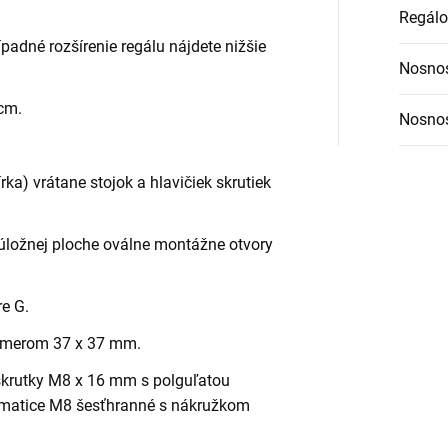
Regálo
ípadné rozšírenie regálu nájdete nižšie
Nosnos
 cm.
Nosnos
ka) vrátane stojok a hlavičiek skrutiek
úložnej ploche oválne montážne otvory
re G.
rozmerom 37 x 37 mm.
krutky M8 x 16 mm s polguľatou
 matice M8 šesťhranné s nákružkom