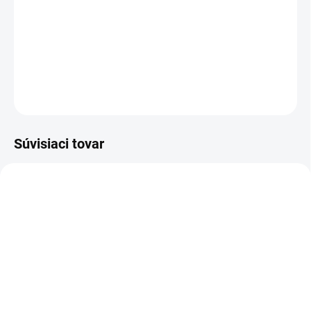
−
+
Pridať do košíka
DETAILNÉ INFORMÁCIE
OPÝTAŤ SA
Súvisiaci tovar
DOPRAVA ZADARMO
KOVOVÉ POLICE
TOP! SKRUTKOVANÉ
REGÁLY NA VEKY
NA OBJEDNÁVKU (DO 3 TÝŽDŇOV)
NA OBJEDNÁVKU (DO 3 TÝŽDŇOV)
Poschodie k regálu
Zábrana pre skrutkovaný