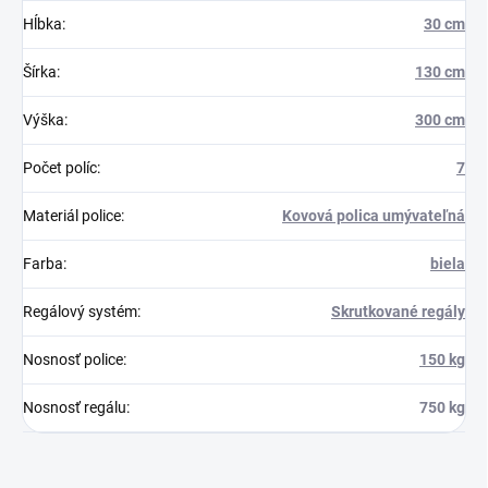
Hĺbka
:
30 cm
Šírka
:
130 cm
Výška
:
300 cm
Počet políc
:
7
Materiál police
:
Kovová polica umývateľná
Farba
:
biela
Regálový systém
:
Skrutkované regály
Nosnosť police
:
150 kg
Nosnosť regálu
:
750 kg