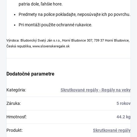
patria dole, ľahšie hore.
Predmety na police pokladajte, neposúvajte ich po povrchu.
Pri montáži použite ochranné rukavice.
Výrobca: Bludovický Svatý Ján s.r.o., Horní Bludovice 307, 739 37 Horní Bludovice,
Česká republika, www.slovenskeregale.sk
Dodatočné parametre
Kategória
:
Skrutkované regály - Regály na veky
Záruka
:
5 rokov
Hmotnosť
:
44.2 kg
Produkt
:
Skrutkované regály