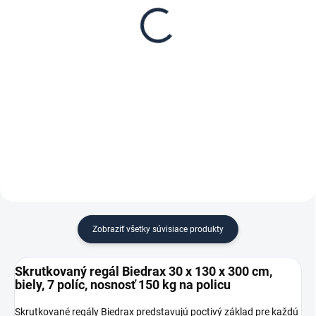
Biedrax 30 x 130 cm,
regál Biedrax 30 cm
biele, nosnosť 150 kg
biela
€ 58,30
€ 6,10
€ 48,20 bez DPH
€ 5 bez DPH
−
+
−
+
Do košíka
Do košíka
Zobraziť všetky súvisiace produkty
Skrutkovaný regál Biedrax 30 x 130 x 300 cm,
biely, 7 políc, nosnosť 150 kg na policu
Skrutkované regály Biedrax predstavujú poctivý základ pre každú