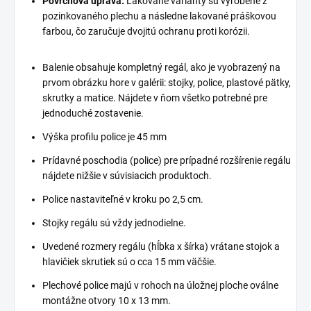
Povrchová úprava:
Lakované varianty sú vyrobené z
pozinkovaného plechu a následne lakované práškovou
farbou, čo zaručuje dvojitú ochranu proti korózii.
Balenie obsahuje kompletný regál, ako je vyobrazený na
prvom obrázku hore v galérii: stojky, police, plastové pätky,
skrutky a matice. Nájdete v ňom všetko potrebné pre
jednoduché zostavenie.
Výška profilu police je 45 mm
Prídavné poschodia (police) pre prípadné rozšírenie regálu
nájdete nižšie v súvisiacich produktoch.
Police nastaviteľné v kroku po 2,5 cm.
Stojky regálu sú vždy jednodielne.
Uvedené rozmery regálu (hĺbka x šírka) vrátane stojok a
hlavičiek skrutiek sú o cca 15 mm väčšie.
Plechové police majú v rohoch na úložnej ploche oválne
montážne otvory 10 x 13 mm.