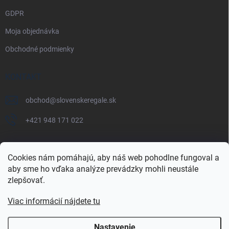
GDPR
Moja objednávka
Obchodné podmienky
KONTAKT
obchod
@
slovenskeregale.sk
+421 948 171 022
Cookies nám pomáhajú, aby náš web pohodlne fungoval a
aby sme ho vďaka analýze prevádzky mohli neustále
Najnakup.sk
Heureka.sk
Pricemania.sk
zlepšovať.
Viac informácií nájdete tu
Nastavenie