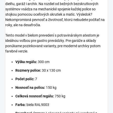
dielňu, garáž i archív. Na rozdiel od bežných bezskrutkových
systémov vsádza na mechanické spojenie každej police so
stojkou pomocou oceľových skrutiek a matíc. Výsledok?
Nekompromisná pevnosť a životnosť, ktorú nebudete počítať na
roky, ale na desaťročia.
Tento model v bielom prevedení s potravinárskym atestom je
ideálnou voľbou pre gastro prevádzky. Pre garáže a sklady
ponúkame pozinkované varianty, pre moderné archívy potom
farebné verzie.
Výška regálu:
300 cm
Rozmery police:
30 x 130 cm
Počet políc:
7
Nosnosť na policu:
150 kg
Celková nosnosť regálu:
750 kg
Farba:
biela RAL9003