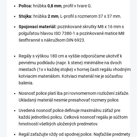
Polica:
hrúbka
0,8 mm
, profil v tvare G.
Stojka:
hrúbka
2 mm
, L-profil s rozmerom 37 x 37 mm.
Spojovací materiál:
pozinkované skrutky M8 x 16 mm s
polguľatou hlavou ISO 7380-1 a pozinkované matice M8
šesťhranné s nákružkom DIN 6923.
Regály s výškou 180 cm a vyššie odporúčame ukotviť k
pevnému podkladu (napr. k stene) minimálne na dvoch
miestach (1x v každej stojke) v hornej časti regálu vhodným
kotviacim materiálom. Kotviaci materiál nie je súčasťou
balenia.
Nosnosť police platí iba pri rovnomernom rozložení záťaže.
Ukladaný materiál nesmie presahovať rozmery police.
Uvedená nosnosť police definuje maximálnu záťaž pre
každú jednotlivú policu. Celková nosnosť regálu je súčtom
hmotností všetkých uložených predmetov.
Regál zaťažujte vždy od spodnej police. Najťažšie predmety