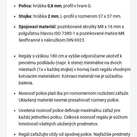
Polica:
hrúbka
0,8 mm
, profil v tvare G.
Stojka:
hrúbka
2 mm
, L-profil s rozmerom 37 x 37 mm.
Spojovací materiál:
pozinkované skrutky M8 x 16 mm s
polguľatou hlavou ISO 7380-1 a pozinkované matice M8
šesťhranné s nákružkom DIN 6923.
Regály s výškou 180 cm a vyššie odporúčame ukotviť k
pevnému podkladu (napr. k stene) minimálne na dvoch
miestach (1x v každej stojke) v hornej časti regálu vhodným
kotviacim materiálom. Kotviaci materiál nie je súčasťou
balenia.
Nosnosť police platí iba pri rovnomernom rozložení záťaže.
Ukladaný materiál nesmie presahovať rozmery police.
Uvedená nosnosť police definuje maximálnu záťaž pre
každú jednotlivú policu. Celková nosnosť regálu je súčtom
hmotností všetkých uložených predmetov.
Regál zaťažujte vždy od spodnej police. Najťažšie predmety