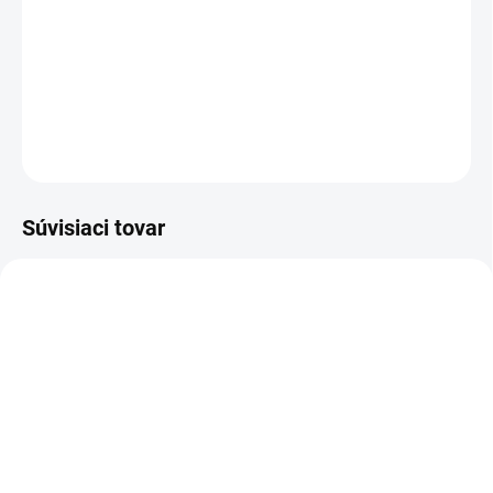
−
+
Pridať do košíka
DETAILNÉ INFORMÁCIE
OPÝTAŤ SA
Súvisiaci tovar
DOPRAVA ZADARMO
KOVOVÉ POLICE
TOP! SKRUTKOVANÉ
REGÁLY NA VEKY
NA OBJEDNÁVKU (DO 3 TÝŽDŇOV)
NA OBJEDNÁVKU (DO 3 TÝŽDŇOV)
Poschodie k regálu
Zábrana pre skrutkovaný