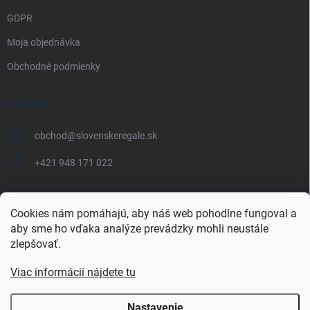
GDPR
Moja objednávka
Obchodné podmienky
KONTAKT
obchod
@
slovenskeregale.sk
+421 948 171 022
Cookies nám pomáhajú, aby náš web pohodlne fungoval a
aby sme ho vďaka analýze prevádzky mohli neustále
Najnakup.sk
Heureka.sk
Pricemania.sk
zlepšovať.
Viac informácií nájdete tu
Nastavenie