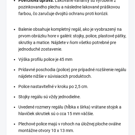
Povrchová úprava:
Lakované varianty sú vyrobené z
pozinkovaného plechu a následne lakované práškovou
farbou, čo zaručuje dvojitú ochranu proti korózii.
Balenie obsahuje kompletný regál, ako je vyobrazený na
prvom obrázku hore v galérii: stojky, police, plastové pätky,
skrutky a matice. Nájdete v ňom všetko potrebné pre
jednoduché zostavenie.
Výška profilu police je 45 mm
Prídavné poschodia (police) pre prípadné rozšírenie regálu
nájdete nižšie v súvisiacich produktoch.
Police nastaviteľné v kroku po 2,5 cm.
Stojky regálu sú vždy jednodielne.
Uvedené rozmery regálu (hĺbka x šírka) vrátane stojok a
hlavičiek skrutiek sú o cca 15 mm väčšie.
Plechové police majú v rohoch na úložnej ploche oválne
montážne otvory 10 x 13 mm.