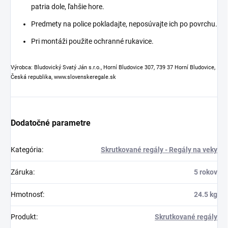
patria dole, ľahšie hore.
Predmety na police pokladajte, neposúvajte ich po povrchu.
Pri montáži použite ochranné rukavice.
Výrobca: Bludovický Svatý Ján s.r.o., Horní Bludovice 307, 739 37 Horní Bludovice,
Česká republika, www.slovenskeregale.sk
Dodatočné parametre
Kategória
:
Skrutkované regály - Regály na veky
Záruka
:
5 rokov
Hmotnosť
:
24.5 kg
Produkt
:
Skrutkované regály