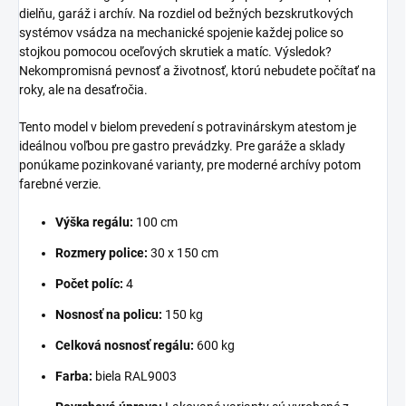
dielňu, garáž i archív. Na rozdiel od bežných bezskrutkových
systémov vsádza na mechanické spojenie každej police so
stojkou pomocou oceľových skrutiek a matíc. Výsledok?
Nekompromisná pevnosť a životnosť, ktorú nebudete počítať na
roky, ale na desaťročia.
Tento model v bielom prevedení s potravinárskym atestom je
ideálnou voľbou pre gastro prevádzky. Pre garáže a sklady
ponúkame pozinkované varianty, pre moderné archívy potom
farebné verzie.
Výška regálu:
100 cm
Rozmery police:
30 x 150 cm
Počet políc:
4
Nosnosť na policu:
150 kg
Celková nosnosť regálu:
600 kg
Farba:
biela RAL9003