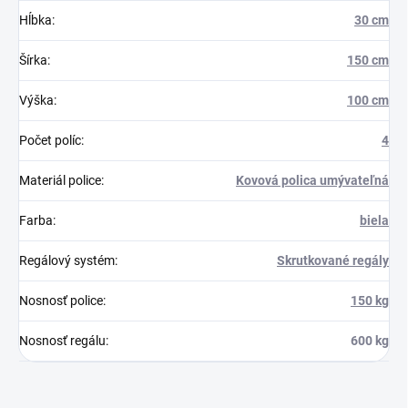
Hĺbka
:
30 cm
Šírka
:
150 cm
Výška
:
100 cm
Počet políc
:
4
Materiál police
:
Kovová polica umývateľná
Farba
:
biela
Regálový systém
:
Skrutkované regály
Nosnosť police
:
150 kg
Nosnosť regálu
:
600 kg