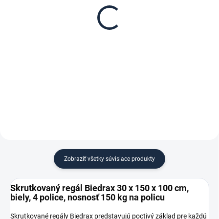
Biedrax 30 x 150 cm,
regál Biedrax 30 cm
biele, nosnosť 150 kg
biela
€ 69,60
€ 6,10
€ 57,50 bez DPH
€ 5 bez DPH
−
+
−
+
Do košíka
Do košíka
Zobraziť všetky súvisiace produkty
Skrutkovaný regál Biedrax 30 x 150 x 100 cm,
biely, 4 police, nosnosť 150 kg na policu
Skrutkované regály Biedrax predstavujú poctivý základ pre každú