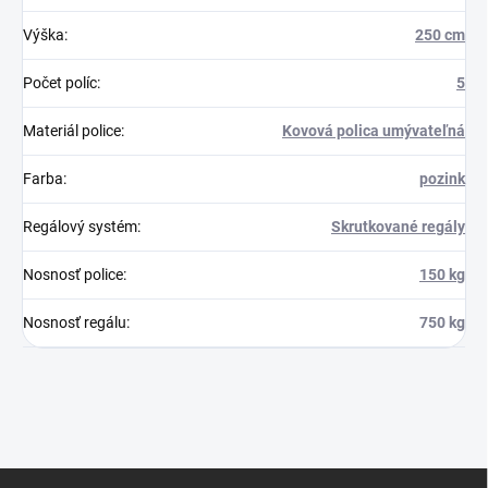
Výška
:
250 cm
Počet políc
:
5
Materiál police
:
Kovová polica umývateľná
Farba
:
pozink
Regálový systém
:
Skrutkované regály
Nosnosť police
:
150 kg
Nosnosť regálu
:
750 kg
Z