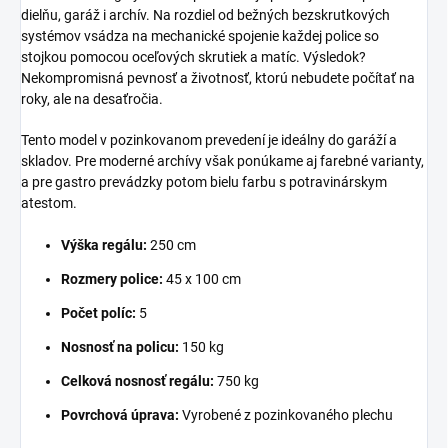
dielňu, garáž i archív. Na rozdiel od bežných bezskrutkových
systémov vsádza na mechanické spojenie každej police so
stojkou pomocou oceľových skrutiek a matíc. Výsledok?
Nekompromisná pevnosť a životnosť, ktorú nebudete počítať na
roky, ale na desaťročia.
Tento model v pozinkovanom prevedení je ideálny do garáží a
skladov. Pre moderné archívy však ponúkame aj farebné varianty,
a pre gastro prevádzky potom bielu farbu s potravinárskym
atestom.
Výška regálu:
250 cm
Rozmery police:
45 x 100 cm
Počet políc:
5
Nosnosť na policu:
150 kg
Celková nosnosť regálu:
750 kg
Povrchová úprava:
Vyrobené z pozinkovaného plechu