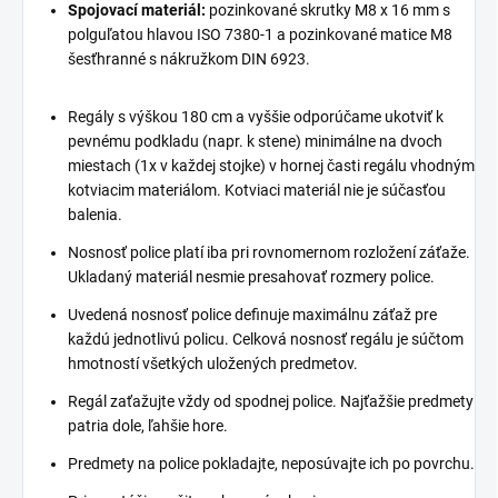
Spojovací materiál:
pozinkované skrutky M8 x 16 mm s
polguľatou hlavou ISO 7380-1 a pozinkované matice M8
šesťhranné s nákružkom DIN 6923.
Regály s výškou 180 cm a vyššie odporúčame ukotviť k
pevnému podkladu (napr. k stene) minimálne na dvoch
miestach (1x v každej stojke) v hornej časti regálu vhodným
kotviacim materiálom. Kotviaci materiál nie je súčasťou
balenia.
Nosnosť police platí iba pri rovnomernom rozložení záťaže.
Ukladaný materiál nesmie presahovať rozmery police.
Uvedená nosnosť police definuje maximálnu záťaž pre
každú jednotlivú policu. Celková nosnosť regálu je súčtom
hmotností všetkých uložených predmetov.
Regál zaťažujte vždy od spodnej police. Najťažšie predmety
patria dole, ľahšie hore.
Predmety na police pokladajte, neposúvajte ich po povrchu.