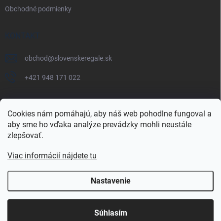
Obchodné podmienky
KONTAKT
obchod
@
slovenskeregale.sk
+421 948 171 022
Cookies nám pomáhajú, aby náš web pohodlne fungoval a
aby sme ho vďaka analýze prevádzky mohli neustále
Najnakup.sk
Heureka.sk
Pricemania.sk
zlepšovať.
Viac informácií nájdete tu
Nastavenie
Copyright 2026
slovenskéregále.sk
. Všetky práva vyhradené.
Súhlasím