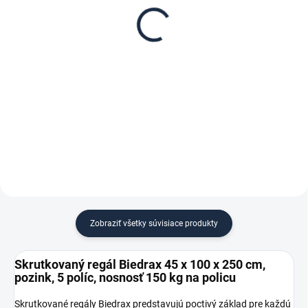
Biedrax 45 x 100 cm,
regál Biedrax 45 cm
pozink, nosnosť 150 kg
zinok
€ 38
€ 5,60
€ 31,40 bez DPH
€ 4,60 bez DPH
−
+
−
+
Do košíka
Do košíka
Zobraziť všetky súvisiace produkty
Skrutkovaný regál Biedrax 45 x 100 x 250 cm,
pozink, 5 políc, nosnosť 150 kg na policu
Skrutkované regály Biedrax predstavujú poctivý základ pre každú