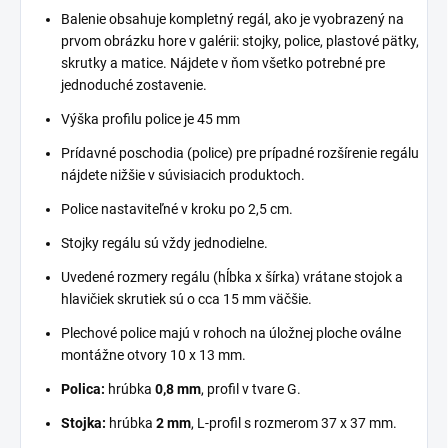
Balenie obsahuje kompletný regál, ako je vyobrazený na
prvom obrázku hore v galérii: stojky, police, plastové pätky,
skrutky a matice. Nájdete v ňom všetko potrebné pre
jednoduché zostavenie.
Výška profilu police je 45 mm
Prídavné poschodia (police) pre prípadné rozšírenie regálu
nájdete nižšie v súvisiacich produktoch.
Police nastaviteľné v kroku po 2,5 cm.
Stojky regálu sú vždy jednodielne.
Uvedené rozmery regálu (hĺbka x šírka) vrátane stojok a
hlavičiek skrutiek sú o cca 15 mm väčšie.
Plechové police majú v rohoch na úložnej ploche oválne
montážne otvory 10 x 13 mm.
Polica:
hrúbka
0,8 mm
, profil v tvare G.
Stojka:
hrúbka
2 mm
, L-profil s rozmerom 37 x 37 mm.