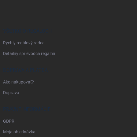
á
p
ä
t
i
VŠETKO O REGÁLOCH
e
Rýchly regálový radca
Detailný sprievodca regálmi
DOPRAVA A PLATBA
Ako nakupovať?
Doprava
PRÁVNE INFORMÁCIE
GDPR
Moja objednávka