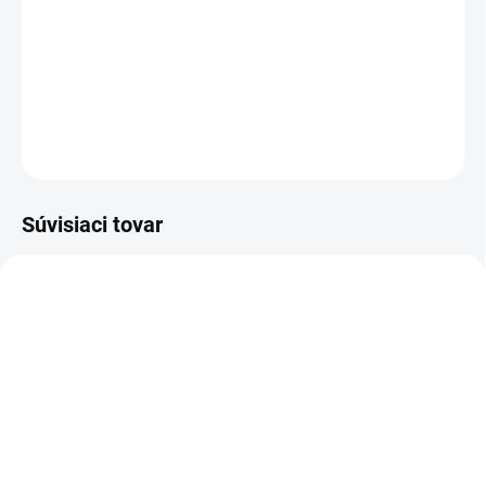
−
+
Pridať do košíka
DETAILNÉ INFORMÁCIE
OPÝTAŤ SA
Súvisiaci tovar
KOVOVÉ POLICE
TOP! SKRUTKOVANÉ
REGÁLY NA VEKY
NA OBJEDNÁVKU (DO 3 TÝŽDŇOV)
NA OBJEDNÁVKU (DO 3 TÝŽDŇOV)
Poschodie k regálu
Zábrana pre skrutkovaný