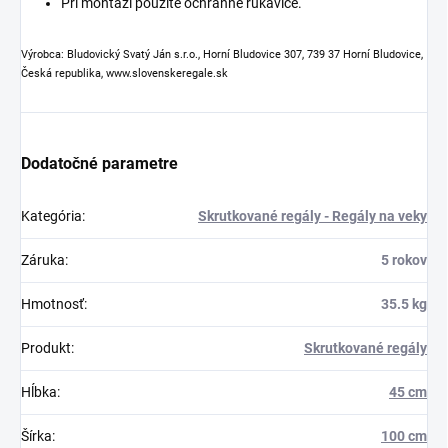
Pri montáži použite ochranné rukavice.
Výrobca: Bludovický Svatý Ján s.r.o., Horní Bludovice 307, 739 37 Horní Bludovice,
Česká republika, www.slovenskeregale.sk
Dodatočné parametre
Kategória
:
Skrutkované regály - Regály na veky
Záruka
:
5 rokov
Hmotnosť
:
35.5 kg
Produkt
:
Skrutkované regály
Hĺbka
:
45 cm
Šírka
:
100 cm