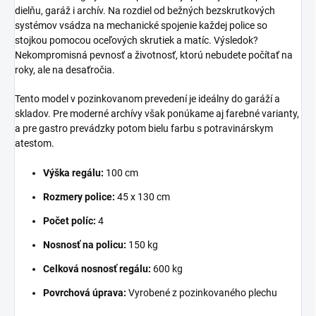
dielňu, garáž i archív. Na rozdiel od bežných bezskrutkových
systémov vsádza na mechanické spojenie každej police so
stojkou pomocou oceľových skrutiek a matíc. Výsledok?
Nekompromisná pevnosť a životnosť, ktorú nebudete počítať na
roky, ale na desaťročia.
Tento model v pozinkovanom prevedení je ideálny do garáží a
skladov. Pre moderné archívy však ponúkame aj farebné varianty,
a pre gastro prevádzky potom bielu farbu s potravinárskym
atestom.
Výška regálu:
100 cm
Rozmery police:
45 x 130 cm
Počet políc:
4
Nosnosť na policu:
150 kg
Celková nosnosť regálu:
600 kg
Povrchová úprava:
Vyrobené z pozinkovaného plechu