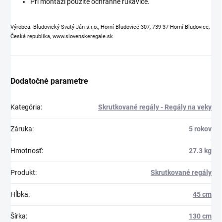
Pri montáži použite ochranné rukavice.
Výrobca: Bludovický Svatý Ján s.r.o., Horní Bludovice 307, 739 37 Horní Bludovice,
Česká republika, www.slovenskeregale.sk
Dodatočné parametre
Kategória
:
Skrutkované regály - Regály na veky
Záruka
:
5 rokov
Hmotnosť
:
27.3 kg
Produkt
:
Skrutkované regály
Hĺbka
:
45 cm
Šírka
:
130 cm