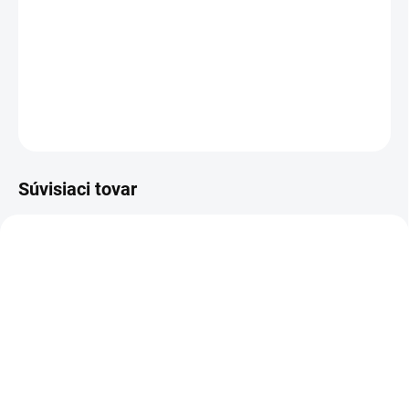
−
+
Pridať do košíka
DETAILNÉ INFORMÁCIE
OPÝTAŤ SA
Súvisiaci tovar
DOPRAVA ZADARMO
KOVOVÉ POLICE
TOP! SKRUTKOVANÉ
REGÁLY NA VEKY
NA OBJEDNÁVKU (DO 3 TÝŽDŇOV)
NA OBJEDNÁVKU (DO 3 TÝŽDŇOV)
Poschodie k regálu
Zábrana pre skrutkovaný