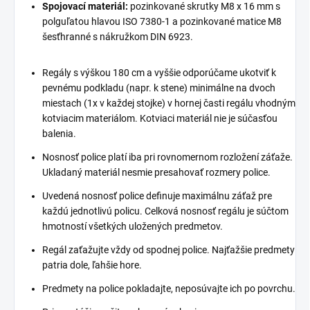
Spojovací materiál:
pozinkované skrutky M8 x 16 mm s
polguľatou hlavou ISO 7380-1 a pozinkované matice M8
šesťhranné s nákružkom DIN 6923.
Regály s výškou 180 cm a vyššie odporúčame ukotviť k
pevnému podkladu (napr. k stene) minimálne na dvoch
miestach (1x v každej stojke) v hornej časti regálu vhodným
kotviacim materiálom. Kotviaci materiál nie je súčasťou
balenia.
Nosnosť police platí iba pri rovnomernom rozložení záťaže.
Ukladaný materiál nesmie presahovať rozmery police.
Uvedená nosnosť police definuje maximálnu záťaž pre
každú jednotlivú policu. Celková nosnosť regálu je súčtom
hmotností všetkých uložených predmetov.
Regál zaťažujte vždy od spodnej police. Najťažšie predmety
patria dole, ľahšie hore.
Predmety na police pokladajte, neposúvajte ich po povrchu.