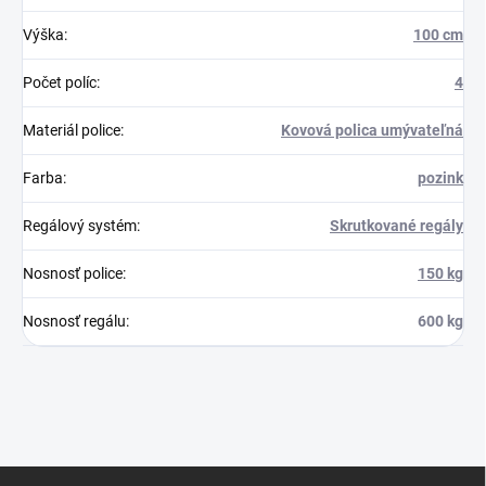
Výška
:
100 cm
Počet políc
:
4
Materiál police
:
Kovová polica umývateľná
Farba
:
pozink
Regálový systém
:
Skrutkované regály
Nosnosť police
:
150 kg
Nosnosť regálu
:
600 kg
Z