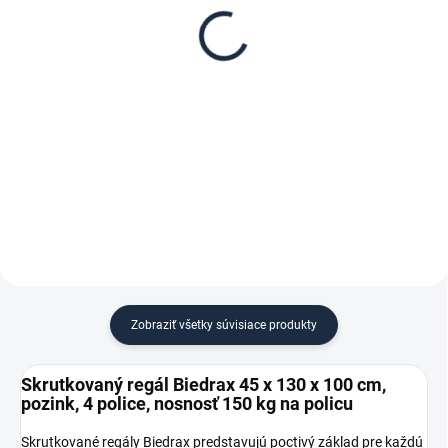
Biedrax 45 x 130 cm,
regál Biedrax 45 cm
pozink, nosnosť 150 kg
zinok
€ 53,80
€ 5,60
€ 44,50 bez DPH
€ 4,60 bez DPH
−
+
−
+
Do košíka
Do košíka
Zobraziť všetky súvisiace produkty
Skrutkovaný regál Biedrax 45 x 130 x 100 cm,
pozink, 4 police, nosnosť 150 kg na policu
Skrutkované regály Biedrax predstavujú poctivý základ pre každú