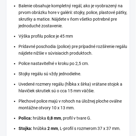
Balenie obsahuje kompletný regál, ako je vyobrazený na
prvom obrázku hore v galérii: stojky, police, plastové pätky,
skrutky a matice. Nájdete v ňom všetko potrebné pre
jednoduché zostavenie.
Výška profilu police je 45 mm
Prídavné poschodia (police) pre prípadné rozšírenie regálu
nájdete nižšie v súvisiacich produktoch.
Police nastaviteľné v kroku po 2,5 cm.
Stojky regálu sú vždy jednodielne.
Uvedené rozmery regálu (hĺbka x šírka) vrátane stojok a
hlavičiek skrutiek sú o cca 15 mm väčšie.
Plechové police majú v rohoch na úložnej ploche oválne
montážne otvory 10 x 13 mm.
Polica:
hrúbka
0,8 mm
, profil v tvare G.
Stojka:
hrúbka
2 mm
, L-profil s rozmerom 37 x 37 mm.