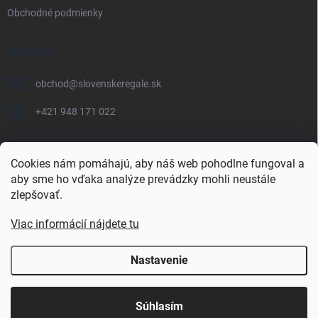
Obchodné podmienky
KONTAKT
obchod
@
slovenskeregale.sk
+421 948 171 022
Cookies nám pomáhajú, aby náš web pohodlne fungoval a
aby sme ho vďaka analýze prevádzky mohli neustále
Najnakup.sk
Heureka.sk
Pricemania.sk
zlepšovať.
Viac informácií nájdete tu
Nastavenie
Copyright 2026
slovenskéregále.sk
. Všetky práva vyhradené.
Súhlasím