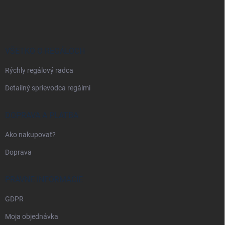
á
p
ä
t
i
VŠETKO O REGÁLOCH
e
Rýchly regálový radca
Detailný sprievodca regálmi
DOPRAVA A PLATBA
Ako nakupovať?
Doprava
PRÁVNE INFORMÁCIE
GDPR
Moja objednávka