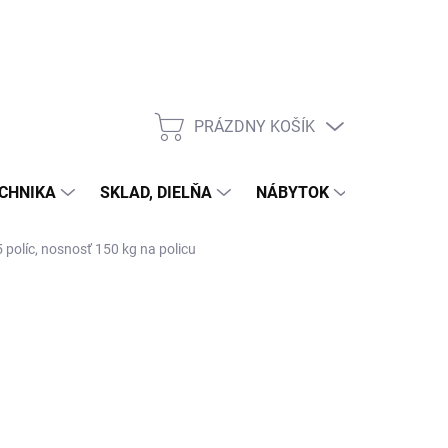
PRÁZDNY KOŠÍK
NÁKUPNÝ
KOŠÍK
CHNIKA
SKLAD, DIELŇA
NÁBYTOK
DOM A Z
5 políc, nosnosť 150 kg na policu
ÝŽDŇOV)