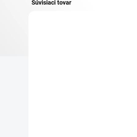
Súvisiaci tovar
DOPRAVA ZADARMO
KOVOVÉ POLICE
TOP! SKRUTKOVANÉ
REGÁLY NA VEKY
NA OBJEDNÁVKU (DO 3 TÝŽDŇOV)
NA
Poschodie k regálu
Zá
Biedrax 45 x 130 cm,
reg
biele, nosnosť 150 kg
€ 
€ 65,20
€ 5
€ 53,90 bez DPH
−
+