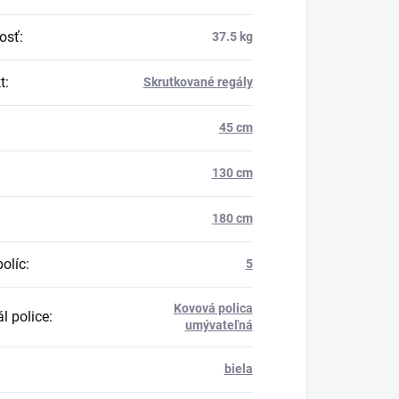
osť
:
37.5 kg
t
:
Skrutkované regály
45 cm
130 cm
180 cm
políc
:
5
Kovová polica
l police
:
umývateľná
biela