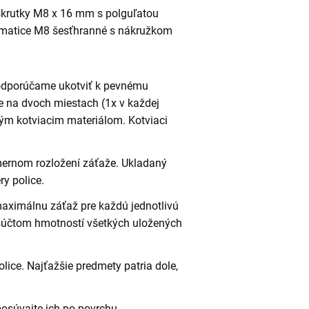
krutky M8 x 16 mm s polguľatou
 matice M8 šesťhranné s nákružkom
 odporúčame ukotviť k pevnému
e na dvoch miestach (1x v každej
ným kotviacim materiálom. Kotviaci
omernom rozložení záťaže. Ukladaný
y police.
maximálnu záťaž pre každú jednotlivú
 súčtom hmotností všetkých uložených
lice. Najťažšie predmety patria dole,
posúvajte ich po povrchu.