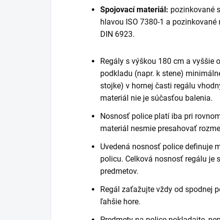
Spojovací materiál:
pozinkované s
hlavou ISO 7380-1 a pozinkované
DIN 6923.
Regály s výškou 180 cm a vyššie
podkladu (napr. k stene) minimáln
stojke) v hornej časti regálu vhod
materiál nie je súčasťou balenia.
Nosnosť police platí iba pri rovn
materiál nesmie presahovať rozmer
Uvedená nosnosť police definuje 
policu. Celková nosnosť regálu je
predmetov.
Regál zaťažujte vždy od spodnej po
ľahšie hore.
Predmety na police pokladajte, ne