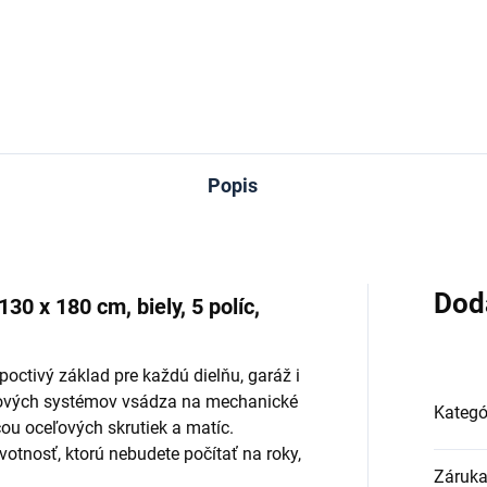
Do košíka
Popis
Dod
30 x 180 cm, biely, 5 políc,
octivý základ pre každú dielňu, garáž i
tkových systémov vsádza na mechanické
Kategó
ou oceľových skrutiek a matíc.
tnosť, ktorú nebudete počítať na roky,
Záruk