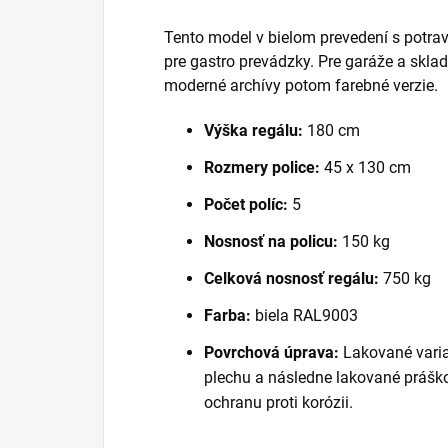
Tento model v bielom prevedení s potra
pre gastro prevádzky. Pre garáže a skl
moderné archívy potom farebné verzie.
Výška regálu:
180 cm
Rozmery police:
45 x 130 cm
Počet políc:
5
Nosnosť na policu:
150 kg
Celková nosnosť regálu:
750 kg
Farba:
biela RAL9003
Povrchová úprava:
Lakované varia
plechu a následne lakované práško
ochranu proti korózii.