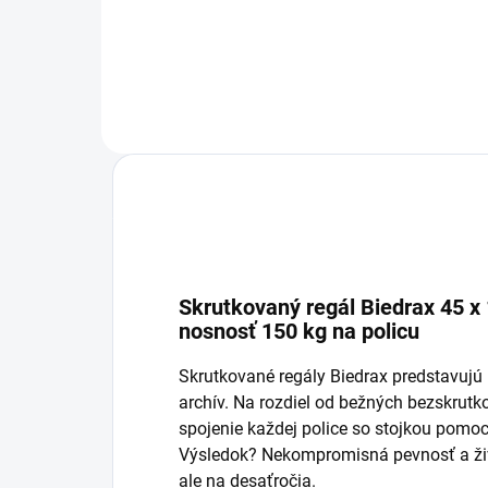
Do košíka
Skrutkovaný regál Biedrax 45 x 1
nosnosť 150 kg na policu
Skrutkované regály Biedrax predstavujú p
archív. Na rozdiel od bežných bezskru
spojenie každej police so stojkou pomoc
Výsledok? Nekompromisná pevnosť a živo
ale na desaťročia.