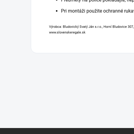
Pri montáži použite ochranné ruka
Výrobca: Bludovický Svatý Ján s.r.o., Horní Bludovice 307
www.slovenskeregale.sk
Z