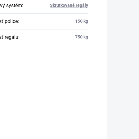
vý systém
:
Skrutkované regály
ť police
:
150 kg
ť regálu
:
750 kg