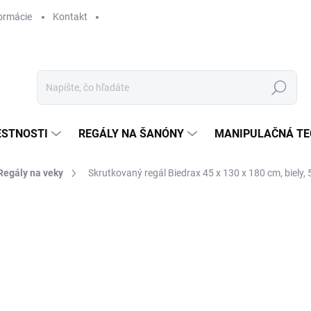
ormácie
Kontakt
Hľadať
ESTNOSTI
REGÁLY NA ŠANÓNY
MANIPULAČNÁ TE
Regály na veky
Skrutkovaný regál Biedrax 45 x 130 x 180 cm, biely, 
ANÉ
KY
€ 411,30
€ 339,90 bez DPH
Jednotková
NA OBJEDNÁVKU (DO 3 T
cena: