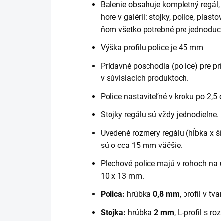
Balenie obsahuje kompletný regál
hore v galérii: stojky, police, plast
ňom všetko potrebné pre jednoduc
Výška profilu police je 45 mm
Prídavné poschodia (police) pre pr
v súvisiacich produktoch.
Police nastaviteľné v kroku po 2,5
Stojky regálu sú vždy jednodielne.
Uvedené rozmery regálu (hĺbka x šír
sú o cca 15 mm väčšie.
Plechové police majú v rohoch na 
10 x 13 mm.
Polica:
hrúbka
0,8 mm
, profil v tva
Stojka:
hrúbka
2 mm
, L-profil s 