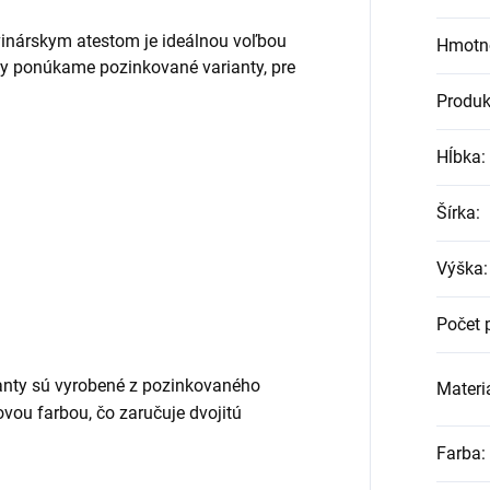
vinárskym atestom je ideálnou voľbou
Hmotn
ady ponúkame pozinkované varianty, pre
Produk
Hĺbka
:
Šírka
:
Výška
:
Počet 
nty sú vyrobené z pozinkovaného
Materiá
vou farbou, čo zaručuje dvojitú
Farba
: