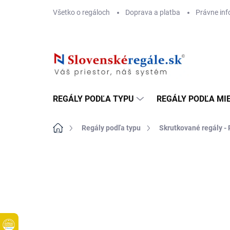
Prejsť
Všetko o regáloch
Doprava a platba
Právne inf
na
obsah
REGÁLY PODĽA TYPU
REGÁLY PODĽA MI
Domov
Regály podľa typu
Skrutkované regály - 
DOPRAVA ZADARMO
KOVOVÉ POLICE
TOP! SKRUTKOV
REGÁLY NA VE