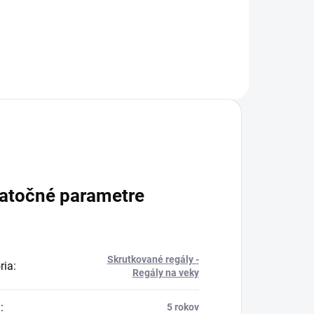
atočné parametre
Skrutkované regály -
ria
:
Regály na veky
a
:
5 rokov