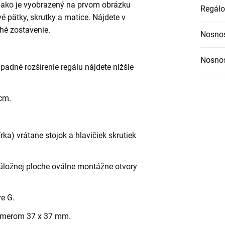
, ako je vyobrazený na prvom obrázku
Regálo
ové pätky, skrutky a matice. Nájdete v
hé zostavenie.
Nosnos
Nosnos
ípadné rozšírenie regálu nájdete nižšie
 cm.
ka) vrátane stojok a hlavičiek skrutiek
úložnej ploche oválne montážne otvory
re G.
rozmerom 37 x 37 mm.