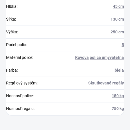
Hĺbka
:
45 cm
Šírka
:
130 cm
Výška
:
250 cm
Počet políc
:
5
Materiál police
:
Kovová polica umývateľná
Farba
:
biela
Regálový systém
:
Skrutkované regály
Nosnosť police
:
150 kg
Nosnosť regálu
:
750 kg