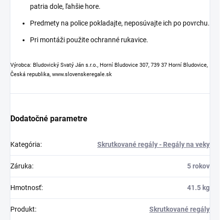
patria dole, ľahšie hore.
Predmety na police pokladajte, neposúvajte ich po povrchu.
Pri montáži použite ochranné rukavice.
Výrobca: Bludovický Svatý Ján s.r.o., Horní Bludovice 307, 739 37 Horní Bludovice,
Česká republika, www.slovenskeregale.sk
Dodatočné parametre
Kategória
:
Skrutkované regály - Regály na veky
Záruka
:
5 rokov
Hmotnosť
:
41.5 kg
Produkt
:
Skrutkované regály