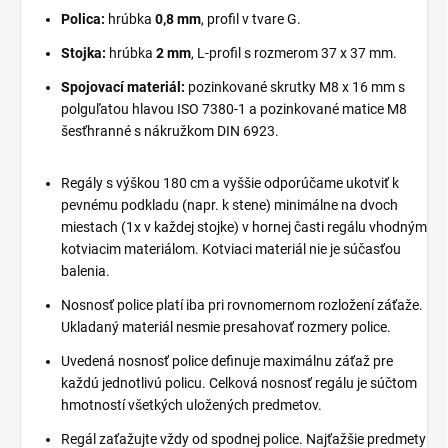
Polica:
hrúbka
0,8 mm
, profil v tvare G.
Stojka:
hrúbka
2 mm
, L-profil s rozmerom 37 x 37 mm.
Spojovací materiál:
pozinkované skrutky M8 x 16 mm s
polguľatou hlavou ISO 7380-1 a pozinkované matice M8
šesťhranné s nákružkom DIN 6923.
Regály s výškou 180 cm a vyššie odporúčame ukotviť k
pevnému podkladu (napr. k stene) minimálne na dvoch
miestach (1x v každej stojke) v hornej časti regálu vhodným
kotviacim materiálom. Kotviaci materiál nie je súčasťou
balenia.
Nosnosť police platí iba pri rovnomernom rozložení záťaže.
Ukladaný materiál nesmie presahovať rozmery police.
Uvedená nosnosť police definuje maximálnu záťaž pre
každú jednotlivú policu. Celková nosnosť regálu je súčtom
hmotností všetkých uložených predmetov.
Regál zaťažujte vždy od spodnej police. Najťažšie predmety