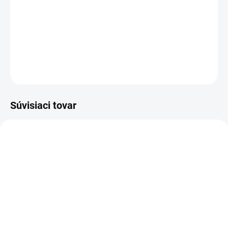
−
+
Pridať do košíka
DETAILNÉ INFORMÁCIE
OPÝTAŤ SA
Súvisiaci tovar
DOPRAVA ZADARMO
KOVOVÉ POLICE
TOP! SKRUTKOVANÉ
REGÁLY NA VEKY
NA OBJEDNÁVKU (DO 3 TÝŽDŇOV)
NA OBJEDNÁVKU (DO 3 TÝŽDŇOV)
Poschodie k regálu
Zábrana pre skrutkovaný