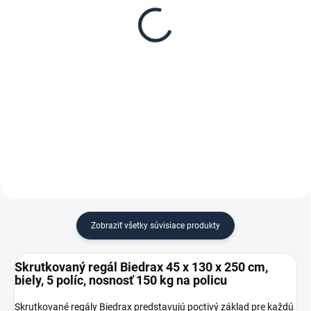
Biedrax 45 x 130 cm,
regál Biedrax 45 cm
biele, nosnosť 150 kg
biela
€ 65,20
€ 6,70
€ 53,90 bez DPH
€ 5,50 bez DPH
−
+
−
+
Do košíka
Do košíka
Zobraziť všetky súvisiace produkty
Skrutkovaný regál Biedrax 45 x 130 x 250 cm,
biely, 5 políc, nosnosť 150 kg na policu
Skrutkované regály Biedrax predstavujú poctivý základ pre každú