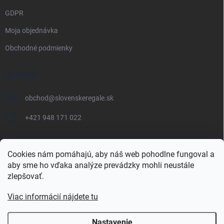
GDPR
Moja objednávka
Obchodné podmienky
KONTAKT
obchod
@
slovenskeregale.sk
+421 948 171 022
Cookies nám pomáhajú, aby náš web pohodlne fungoval a
aby sme ho vďaka analýze prevádzky mohli neustále
Najnakup.sk
Heureka.sk
Pricemania.sk
zlepšovať.
Viac informácií nájdete tu
Nastavenie