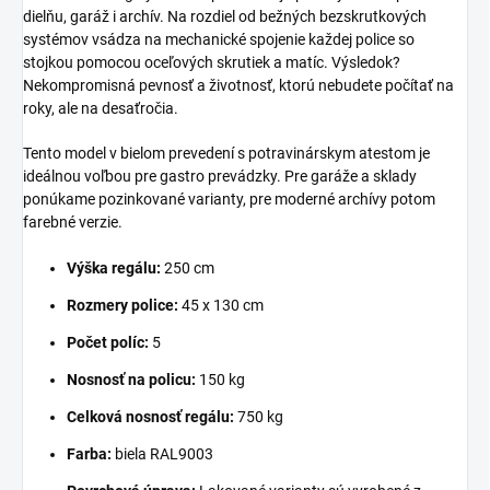
dielňu, garáž i archív. Na rozdiel od bežných bezskrutkových
systémov vsádza na mechanické spojenie každej police so
stojkou pomocou oceľových skrutiek a matíc. Výsledok?
Nekompromisná pevnosť a životnosť, ktorú nebudete počítať na
roky, ale na desaťročia.
Tento model v bielom prevedení s potravinárskym atestom je
ideálnou voľbou pre gastro prevádzky. Pre garáže a sklady
ponúkame pozinkované varianty, pre moderné archívy potom
farebné verzie.
Výška regálu:
250 cm
Rozmery police:
45 x 130 cm
Počet políc:
5
Nosnosť na policu:
150 kg
Celková nosnosť regálu:
750 kg
Farba:
biela RAL9003