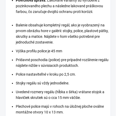
Povrchová úprava:
Lakované varianty sú vyrobené z
pozinkovaného plechu a následne lakované práškovou
farbou, čo zaručuje dvojitú ochranu proti korózii.
Balenie obsahuje kompletný regál, ako je vyobrazený na
prvom obrázku hore v galérii: stojky, police, plastové pätky,
skrutky a matice. Nájdete v ňom všetko potrebné pre
jednoduché zostavenie.
Výška profilu police je 45 mm
Prídavné poschodia (police) pre prípadné rozšírenie regálu
nájdete nižšie v súvisiacich produktoch.
Police nastaviteľné v kroku po 2,5 cm.
Stojky regálu sú vždy jednodielne.
Uvedené rozmery regálu (hĺbka x šírka) vrátane stojok a
hlavičiek skrutiek sú o cca 15 mm väčšie.
Plechové police majú v rohoch na úložnej ploche oválne
montážne otvory 10 x 13 mm.