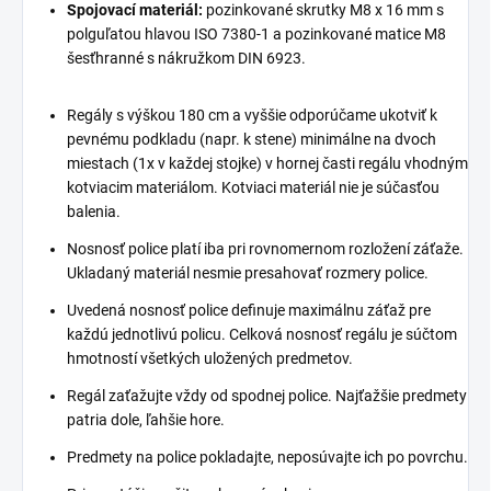
Spojovací materiál:
pozinkované skrutky M8 x 16 mm s
polguľatou hlavou ISO 7380-1 a pozinkované matice M8
šesťhranné s nákružkom DIN 6923.
Regály s výškou 180 cm a vyššie odporúčame ukotviť k
pevnému podkladu (napr. k stene) minimálne na dvoch
miestach (1x v každej stojke) v hornej časti regálu vhodným
kotviacim materiálom. Kotviaci materiál nie je súčasťou
balenia.
Nosnosť police platí iba pri rovnomernom rozložení záťaže.
Ukladaný materiál nesmie presahovať rozmery police.
Uvedená nosnosť police definuje maximálnu záťaž pre
každú jednotlivú policu. Celková nosnosť regálu je súčtom
hmotností všetkých uložených predmetov.
Regál zaťažujte vždy od spodnej police. Najťažšie predmety
patria dole, ľahšie hore.
Predmety na police pokladajte, neposúvajte ich po povrchu.