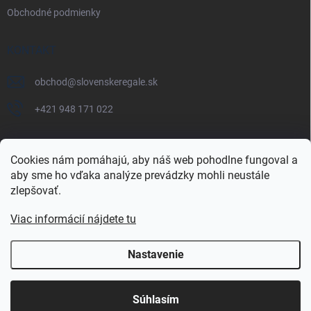
Obchodné podmienky
KONTAKT
obchod
@
slovenskeregale.sk
+421 948 171 022
Cookies nám pomáhajú, aby náš web pohodlne fungoval a
aby sme ho vďaka analýze prevádzky mohli neustále
Najnakup.sk
Heureka.sk
Pricemania.sk
zlepšovať.
Viac informácií nájdete tu
Nastavenie
Copyright 2026
slovenskéregále.sk
. Všetky práva vyhradené.
Súhlasím