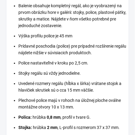
Balenie obsahuje kompletný regál, ako je vyobrazený na
prvom obrázku hore v galérii: stojky, police, plastové pätky,
skrutky a matice. Nájdete v ňom všetko potrebné pre
jednoduché zostavenie.
Výška profilu police je 45 mm
Prídavné poschodia (police) pre prípadné rozšírenie regálu
nájdete nižšie v súvisiacich produktoch.
Police nastaviteľné v kroku po 2,5 cm.
Stojky regálu sú vždy jednodielne.
Uvedené rozmery regálu (hĺbka x šírka) vrátane stojok a
hlavičiek skrutiek sú o cca 15 mm väčšie.
Plechové police majú v rohoch na úložnej ploche oválne
montážne otvory 10 x 13 mm.
Polica:
hrúbka
0,8 mm
, profil v tvare G.
Stojka:
hrúbka
2 mm
, L-profil s rozmerom 37 x 37 mm.