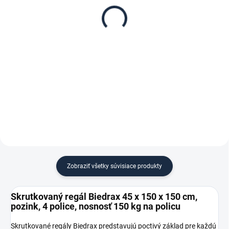
Biedrax 45 x 150 cm,
regál Biedrax 45 cm
pozink, nosnosť 150 kg
zinok
€ 64,30
€ 5,60
€ 53,10 bez DPH
€ 4,60 bez DPH
−
+
−
+
Do košíka
Do košíka
Zobraziť všetky súvisiace produkty
Skrutkovaný regál Biedrax 45 x 150 x 150 cm,
pozink, 4 police, nosnosť 150 kg na policu
Skrutkované regály Biedrax predstavujú poctivý základ pre každú