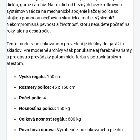
dielňu, garáž i archív. Na rozdiel od bežných bezskrutkových
systémov vsádza na mechanické spojenie každej police so
stojkou pomocou oceľových skrutiek a matíc. Výsledok?
Nekompromisná pevnosť a životnosť, ktorú nebudete počítať na
roky, ale na desaťročia.
Tento model v pozinkovanom prevedení je ideálny do garáží a
skladov. Pre moderné archívy však ponúkame aj farebné varianty,
a pre gastro prevádzky potom bielu farbu s potravinárskym
atestom.
Výška regálu:
150 cm
Rozmery police:
45 x 150 cm
Počet políc:
4
Nosnosť na policu:
150 kg
Celková nosnosť regálu:
600 kg
Povrchová úprava:
Vyrobené z pozinkovaného plechu