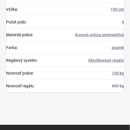
Výška
:
150 cm
Počet políc
:
4
Materiál police
:
Kovová polica umývateľná
Farba
:
pozink
Regálový systém
:
Skrutkované regály
Nosnosť police
:
150 kg
Nosnosť regálu
:
600 kg
Z