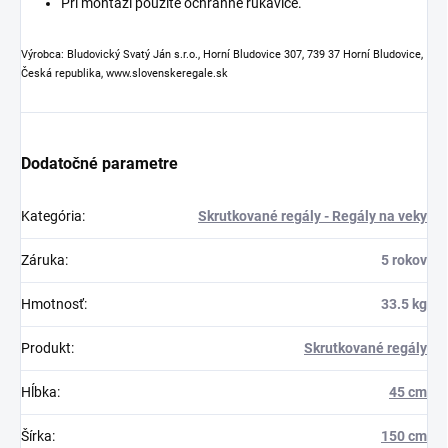
Pri montáži použite ochranné rukavice.
Výrobca: Bludovický Svatý Ján s.r.o., Horní Bludovice 307, 739 37 Horní Bludovice,
Česká republika, www.slovenskeregale.sk
Dodatočné parametre
Kategória
:
Skrutkované regály - Regály na veky
Záruka
:
5 rokov
Hmotnosť
:
33.5 kg
Produkt
:
Skrutkované regály
Hĺbka
:
45 cm
Šírka
:
150 cm