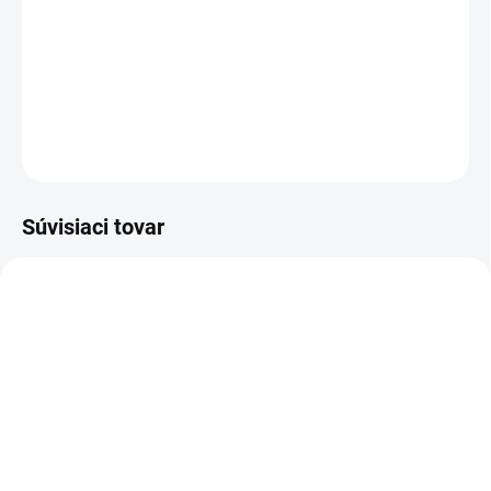
−
+
Pridať do košíka
DETAILNÉ INFORMÁCIE
OPÝTAŤ SA
Súvisiaci tovar
DOPRAVA ZADARMO
KOVOVÉ POLICE
TOP! SKRUTKOVANÉ
REGÁLY NA VEKY
NA OBJEDNÁVKU (DO 3 TÝŽDŇOV)
NA OBJEDNÁVKU (DO 3 TÝŽDŇOV)
Poschodie k regálu
Zábrana pre skrutkovaný