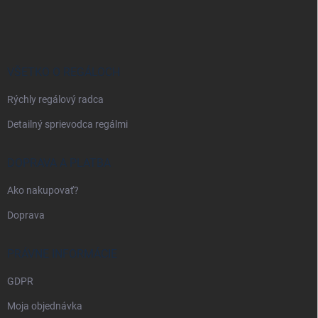
á
p
ä
t
i
VŠETKO O REGÁLOCH
e
Rýchly regálový radca
Detailný sprievodca regálmi
DOPRAVA A PLATBA
Ako nakupovať?
Doprava
PRÁVNE INFORMÁCIE
GDPR
Moja objednávka