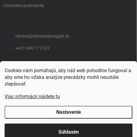
Obchodné podmienky
KONTAKT
obchod
@
slovenskeregale.sk
+421 948 171 022
Cookies nám pomáhajú, aby náš web pohodlne fungoval a
aby sme ho vďaka analýze prevádzky mohli neustále
Najnakup.sk
Heureka.sk
Pricemania.sk
zlepšovať.
Viac informácií nájdete tu
Nastavenie
Copyright 2026
slovenskéregále.sk
. Všetky práva vyhradené.
Súhlasím