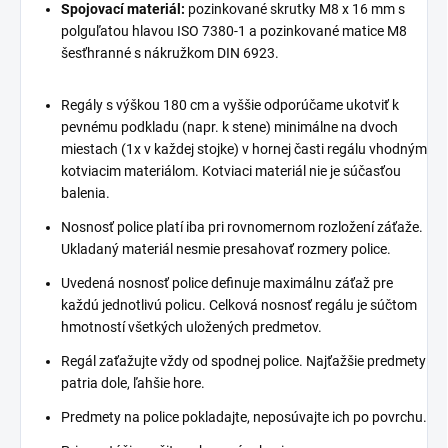
Spojovací materiál:
pozinkované skrutky M8 x 16 mm s
polguľatou hlavou ISO 7380-1 a pozinkované matice M8
šesťhranné s nákružkom DIN 6923.
Regály s výškou 180 cm a vyššie odporúčame ukotviť k
pevnému podkladu (napr. k stene) minimálne na dvoch
miestach (1x v každej stojke) v hornej časti regálu vhodným
kotviacim materiálom. Kotviaci materiál nie je súčasťou
balenia.
Nosnosť police platí iba pri rovnomernom rozložení záťaže.
Ukladaný materiál nesmie presahovať rozmery police.
Uvedená nosnosť police definuje maximálnu záťaž pre
každú jednotlivú policu. Celková nosnosť regálu je súčtom
hmotností všetkých uložených predmetov.
Regál zaťažujte vždy od spodnej police. Najťažšie predmety
patria dole, ľahšie hore.
Predmety na police pokladajte, neposúvajte ich po povrchu.