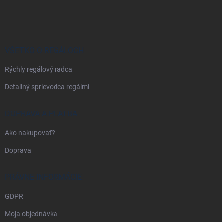
á
p
ä
t
i
VŠETKO O REGÁLOCH
e
Rýchly regálový radca
Detailný sprievodca regálmi
DOPRAVA A PLATBA
Ako nakupovať?
Doprava
PRÁVNE INFORMÁCIE
GDPR
Moja objednávka