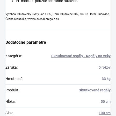
Pri montáži použite ochranné rukavice.
Výrobca: Bludovický Svatý Ján s.r.o., Horní Bludovice 307, 739 37 Horní Bludovice,
Česká republika, www.slovenskeregale.sk
Dodatočné parametre
Kategória
:
Skrutkované regály - Regály na veky
Záruka
:
5 rokov
Hmotnosť
:
33 kg
Produkt
:
Skrutkované regály
Hĺbka
:
50 cm
Šírka
:
100 cm