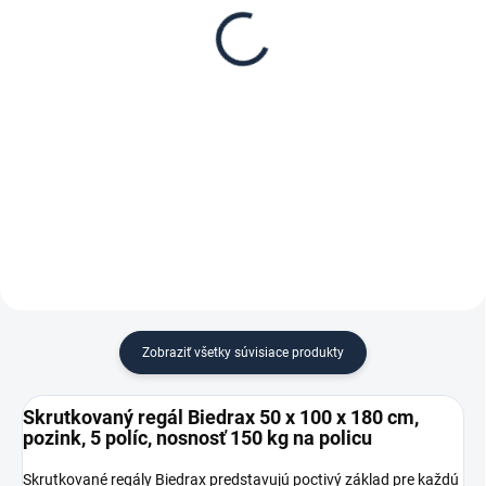
Biedrax 50 x 100 cm,
regál Biedrax 50 cm
pozink, nosnosť 150 kg
zinok
€ 39,60
€ 5,70
€ 32,70 bez DPH
€ 4,70 bez DPH
−
+
−
+
Do košíka
Do košíka
Zobraziť všetky súvisiace produkty
Skrutkovaný regál Biedrax 50 x 100 x 180 cm,
pozink, 5 políc, nosnosť 150 kg na policu
Skrutkované regály Biedrax predstavujú poctivý základ pre každú