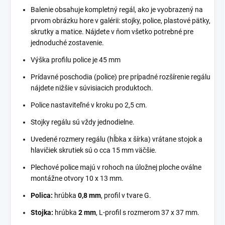
Balenie obsahuje kompletný regál, ako je vyobrazený na
prvom obrázku hore v galérii: stojky, police, plastové pätky,
skrutky a matice. Nájdete v ňom všetko potrebné pre
jednoduché zostavenie.
Výška profilu police je 45 mm
Prídavné poschodia (police) pre prípadné rozšírenie regálu
nájdete nižšie v súvisiacich produktoch.
Police nastaviteľné v kroku po 2,5 cm.
Stojky regálu sú vždy jednodielne.
Uvedené rozmery regálu (hĺbka x šírka) vrátane stojok a
hlavičiek skrutiek sú o cca 15 mm väčšie.
Plechové police majú v rohoch na úložnej ploche oválne
montážne otvory 10 x 13 mm.
Polica:
hrúbka
0,8 mm
, profil v tvare G.
Stojka:
hrúbka
2 mm
, L-profil s rozmerom 37 x 37 mm.