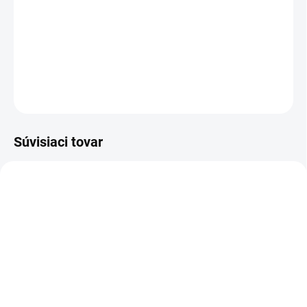
−
+
Pridať do košíka
DETAILNÉ INFORMÁCIE
OPÝTAŤ SA
Súvisiaci tovar
KOVOVÉ POLICE
TOP! SKRUTKOVANÉ
REGÁLY NA VEKY
NA OBJEDNÁVKU (DO 3 TÝŽDŇOV)
NA OBJEDNÁVKU (DO 3 TÝŽDŇOV)
Poschodie k regálu
Zábrana pre skrutkovaný