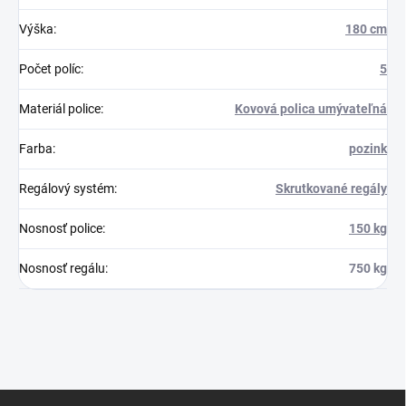
Výška
:
180 cm
Počet políc
:
5
Materiál police
:
Kovová polica umývateľná
Farba
:
pozink
Regálový systém
:
Skrutkované regály
Nosnosť police
:
150 kg
Nosnosť regálu
:
750 kg
Z