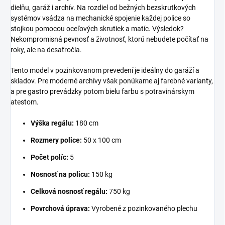
dielňu, garáž i archív. Na rozdiel od bežných bezskrutkových
systémov vsádza na mechanické spojenie každej police so
stojkou pomocou oceľových skrutiek a matíc. Výsledok?
Nekompromisná pevnosť a životnosť, ktorú nebudete počítať na
roky, ale na desaťročia.
Tento model v pozinkovanom prevedení je ideálny do garáží a
skladov. Pre moderné archívy však ponúkame aj farebné varianty,
a pre gastro prevádzky potom bielu farbu s potravinárskym
atestom.
Výška regálu:
180 cm
Rozmery police:
50 x 100 cm
Počet políc:
5
Nosnosť na policu:
150 kg
Celková nosnosť regálu:
750 kg
Povrchová úprava:
Vyrobené z pozinkovaného plechu