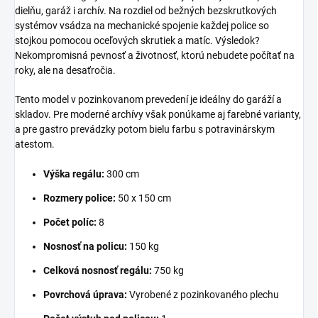
dielňu, garáž i archív. Na rozdiel od bežných bezskrutkových
systémov vsádza na mechanické spojenie každej police so
stojkou pomocou oceľových skrutiek a matíc. Výsledok?
Nekompromisná pevnosť a životnosť, ktorú nebudete počítať na
roky, ale na desaťročia.
Tento model v pozinkovanom prevedení je ideálny do garáží a
skladov. Pre moderné archívy však ponúkame aj farebné varianty,
a pre gastro prevádzky potom bielu farbu s potravinárskym
atestom.
Výška regálu:
300 cm
Rozmery police:
50 x 150 cm
Počet políc:
8
Nosnosť na policu:
150 kg
Celková nosnosť regálu:
750 kg
Povrchová úprava:
Vyrobené z pozinkovaného plechu