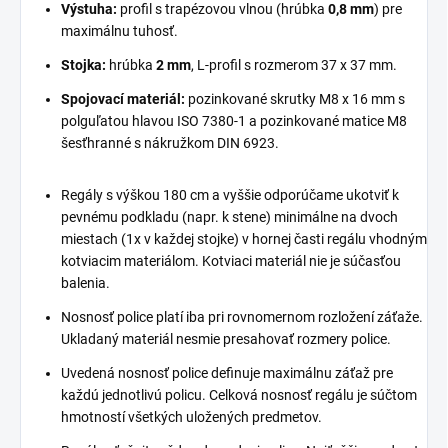
Výstuha:
profil s trapézovou vlnou (hrúbka
0,8 mm
) pre
maximálnu tuhosť.
Stojka:
hrúbka
2 mm
, L-profil s rozmerom 37 x 37 mm.
Spojovací materiál:
pozinkované skrutky M8 x 16 mm s
polguľatou hlavou ISO 7380-1 a pozinkované matice M8
šesťhranné s nákružkom DIN 6923.
Regály s výškou 180 cm a vyššie odporúčame ukotviť k
pevnému podkladu (napr. k stene) minimálne na dvoch
miestach (1x v každej stojke) v hornej časti regálu vhodným
kotviacim materiálom. Kotviaci materiál nie je súčasťou
balenia.
Nosnosť police platí iba pri rovnomernom rozložení záťaže.
Ukladaný materiál nesmie presahovať rozmery police.
Uvedená nosnosť police definuje maximálnu záťaž pre
každú jednotlivú policu. Celková nosnosť regálu je súčtom
hmotností všetkých uložených predmetov.