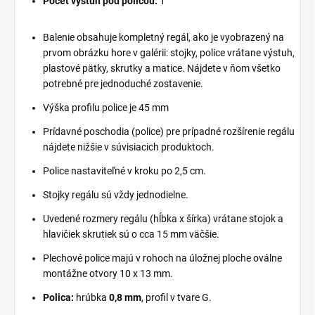
Počet výstuh pod policou:
1
Balenie obsahuje kompletný regál, ako je vyobrazený na
prvom obrázku hore v galérii: stojky, police vrátane výstuh,
plastové pätky, skrutky a matice. Nájdete v ňom všetko
potrebné pre jednoduché zostavenie.
Výška profilu police je 45 mm
Prídavné poschodia (police) pre prípadné rozšírenie regálu
nájdete nižšie v súvisiacich produktoch.
Police nastaviteľné v kroku po 2,5 cm.
Stojky regálu sú vždy jednodielne.
Uvedené rozmery regálu (hĺbka x šírka) vrátane stojok a
hlavičiek skrutiek sú o cca 15 mm väčšie.
Plechové police majú v rohoch na úložnej ploche oválne
montážne otvory 10 x 13 mm.
Polica:
hrúbka
0,8 mm
, profil v tvare G.