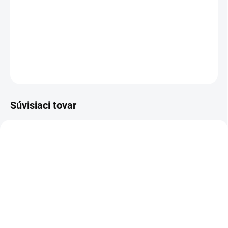
−
+
Pridať do košíka
DETAILNÉ INFORMÁCIE
OPÝTAŤ SA
Súvisiaci tovar
DOPRAVA ZADARMO
KOVOVÉ POLICE
TOP! SKRUTKOVANÉ
REGÁLY NA VEKY
NA OBJEDNÁVKU (DO 3 TÝŽDŇOV)
NA OBJEDNÁVKU (DO 3 TÝŽDŇOV)
Poschodie k regálu
Zábrana pre skrutkovaný