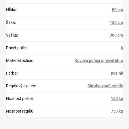
Hĺbka
:
50 cm
Šírka
:
150 cm
Výška
:
300 cm
Počet políc
:
8
Materiál police
:
Kovová polica umývateľná
Farba
:
pozink
Regálový systém
:
Skrutkované regály
Nosnosť police
:
150 kg
Nosnosť regálu
:
750 kg