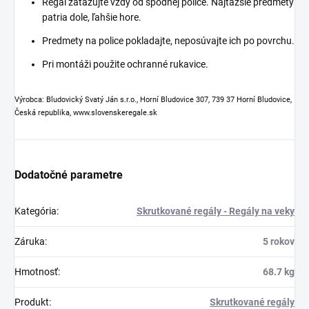
Regál zaťažujte vždy od spodnej police. Najťažšie predmety
patria dole, ľahšie hore.
Predmety na police pokladajte, neposúvajte ich po povrchu.
Pri montáži použite ochranné rukavice.
Výrobca: Bludovický Svatý Ján s.r.o., Horní Bludovice 307, 739 37 Horní Bludovice,
Česká republika, www.slovenskeregale.sk
Dodatočné parametre
Kategória
:
Skrutkované regály - Regály na veky
Záruka
:
5 rokov
Hmotnosť
:
68.7 kg
Produkt
:
Skrutkované regály