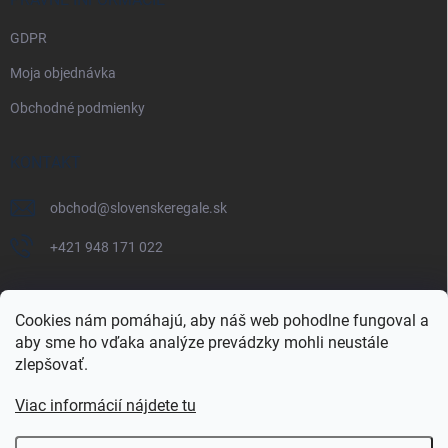
GDPR
Moja objednávka
Obchodné podmienky
KONTAKT
obchod
@
slovenskeregale.sk
+421 948 171 022
Cookies nám pomáhajú, aby náš web pohodlne fungoval a
aby sme ho vďaka analýze prevádzky mohli neustále
Najnakup.sk
Heureka.sk
Pricemania.sk
zlepšovať.
Viac informácií nájdete tu