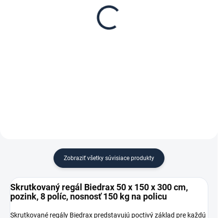
Biedrax 50 x 150 cm,
regál Biedrax 50 cm
pozink, nosnosť 150 kg
zinok
€ 73,50
€ 5,70
€ 60,70 bez DPH
€ 4,70 bez DPH
−
+
−
+
Do košíka
Do košíka
Zobraziť všetky súvisiace produkty
Skrutkovaný regál Biedrax 50 x 150 x 300 cm,
pozink, 8 políc, nosnosť 150 kg na policu
Skrutkované regály Biedrax predstavujú poctivý základ pre každú