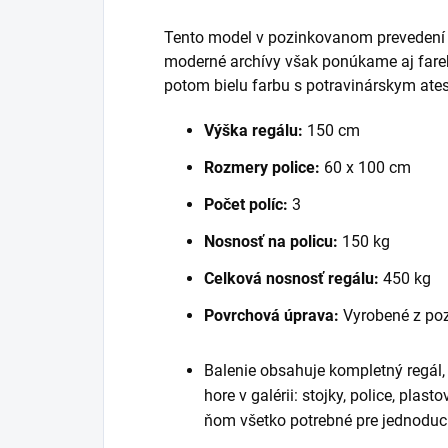
Tento model v pozinkovanom prevedení je
moderné archívy však ponúkame aj fareb
potom bielu farbu s potravinárskym ate
Výška regálu:
150 cm
Rozmery police:
60 x 100 cm
Počet políc:
3
Nosnosť na policu:
150 kg
Celková nosnosť regálu:
450 kg
Povrchová úprava:
Vyrobené z po
Balenie obsahuje kompletný regál
hore v galérii: stojky, police, plast
ňom všetko potrebné pre jednoduc