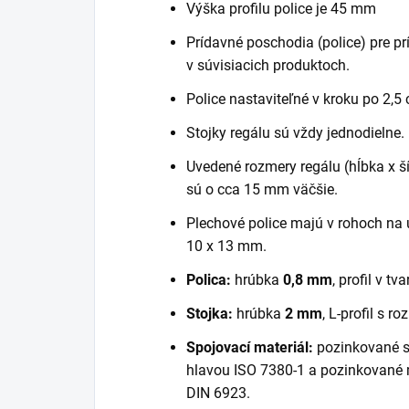
Výška profilu police je 45 mm
Prídavné poschodia (police) pre pr
v súvisiacich produktoch.
Police nastaviteľné v kroku po 2,5
Stojky regálu sú vždy jednodielne.
Uvedené rozmery regálu (hĺbka x šír
sú o cca 15 mm väčšie.
Plechové police majú v rohoch na 
10 x 13 mm.
Polica:
hrúbka
0,8 mm
, profil v tva
Stojka:
hrúbka
2 mm
, L-profil s 
Spojovací materiál:
pozinkované s
hlavou ISO 7380-1 a pozinkované
DIN 6923.