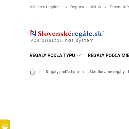
Prejsť
Všetko o regáloch
Doprava a platba
Právne inf
na
obsah
REGÁLY PODĽA TYPU
REGÁLY PODĽA MI
Domov
Regály podľa typu
Skrutkované regály - 
DOPRAVA ZADARMO
KOVOVÉ POLICE
TOP! SKRUTKOV
REGÁLY NA VE