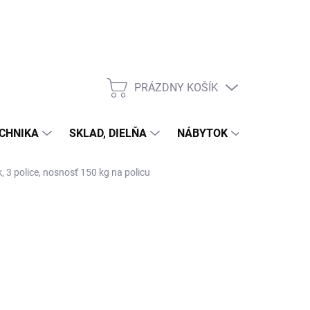
PRÁZDNY KOŠÍK
NÁKUPNÝ
KOŠÍK
CHNIKA
SKLAD, DIELŇA
NÁBYTOK
DOM A Z
, 3 police, nosnosť 150 kg na policu
ÝŽDŇOV)