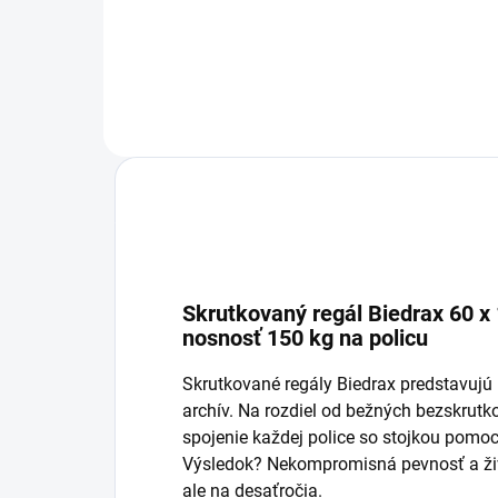
Do košíka
Skrutkovaný regál Biedrax 60 x 
nosnosť 150 kg na policu
Skrutkované regály Biedrax predstavujú p
archív. Na rozdiel od bežných bezskru
spojenie každej police so stojkou pomoc
Výsledok? Nekompromisná pevnosť a živo
ale na desaťročia.