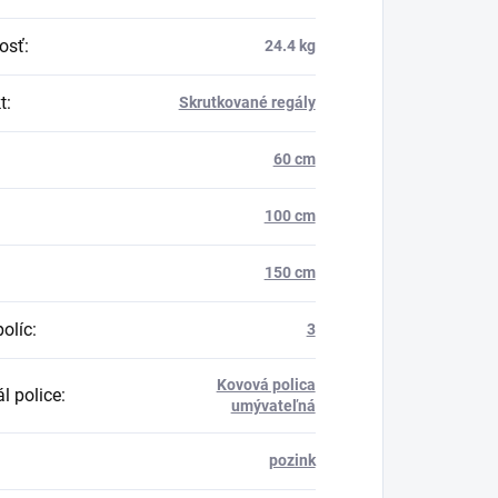
osť
:
24.4 kg
t
:
Skrutkované regály
60 cm
100 cm
150 cm
políc
:
3
Kovová polica
l police
:
umývateľná
pozink