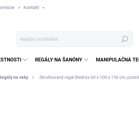
ormácie
Kontakt
Hľadať
ESTNOSTI
REGÁLY NA ŠANÓNY
MANIPULAČNÁ TE
Regály na veky
Skrutkovaný regál Biedrax 60 x 100 x 150 cm, pozink
ANÉ
KY
€ 192,60
€ 159,20 bez DPH
Jednotková
NA OBJEDNÁVKU (DO 3 T
cena: