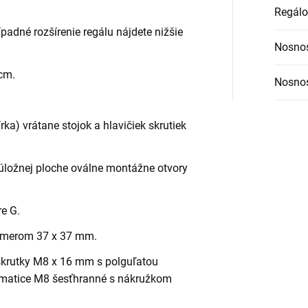
Regálo
ípadné rozšírenie regálu nájdete nižšie
Nosnos
 cm.
Nosnos
ka) vrátane stojok a hlavičiek skrutiek
úložnej ploche oválne montážne otvory
re G.
rozmerom 37 x 37 mm.
krutky M8 x 16 mm s polguľatou
 matice M8 šesťhranné s nákružkom