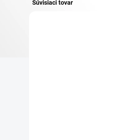
Súvisiaci tovar
KOVOVÉ POLICE
TOP! SKRUTKOVANÉ
REGÁLY NA VEKY
NA OBJEDNÁVKU (DO 3 TÝŽDŇOV)
NA
Poschodie k regálu
Zá
Biedrax 60 x 100 cm,
reg
pozink, nosnosť 150 kg
€ 
€ 44
€ 5
€ 36,40 bez DPH
−
+