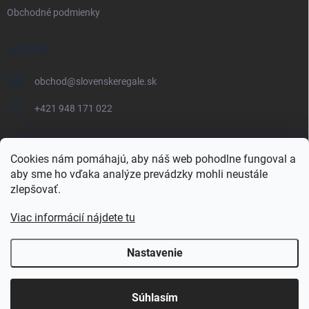
Obchodné podmienky
KONTAKT
obchod
@
slovenskeregale.sk
+421 948 171 022
Cookies nám pomáhajú, aby náš web pohodlne fungoval a
aby sme ho vďaka analýze prevádzky mohli neustále
Najnakup.sk
Heureka.sk
Pricemania.sk
zlepšovať.
Viac informácií nájdete tu
Nastavenie
Copyright 2026
slovenskéregále.sk
. Všetky práva vyhradené.
Súhlasím