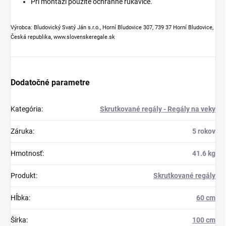
Pri montáži použite ochranné rukavice.
Výrobca: Bludovický Svatý Ján s.r.o., Horní Bludovice 307, 739 37 Horní Bludovice,
Česká republika, www.slovenskeregale.sk
Dodatočné parametre
Kategória
:
Skrutkované regály - Regály na veky
Záruka
:
5 rokov
Hmotnosť
:
41.6 kg
Produkt
:
Skrutkované regály
Hĺbka
:
60 cm
Šírka
:
100 cm