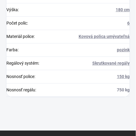
Výška
:
180 cm
Počet políc
:
6
Materiál police
:
Kovová polica umývateľná
Farba
:
pozink
Regálový systém
:
Skrutkované regály
Nosnosť police
:
150 kg
Nosnosť regálu
:
750 kg
Z