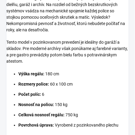
dielňu, garáž i archív. Na rozdiel od bežných bezskrutkových
systémov vsádza na mechanické spojenie každej police so
stojkou pomocou oceľových skrutiek a matíc. Výsledok?
Nekompromisná pevnosť a životnosť, ktorú nebudete počítať na
roky, ale na desaťročia.
Tento model v pozinkovanom prevedení je ideálny do garáží a
skladov. Pre moderné archívy však ponúkame aj farebné varianty,
a pre gastro prevádzky potom bielu farbu s potravinárskym
atestom.
Výška regálu:
180 cm
Rozmery police:
60 x 100 cm
Počet políc:
6
Nosnosť na policu:
150 kg
Celková nosnosť regálu:
750 kg
Povrchová úprava:
Vyrobené z pozinkovaného plechu