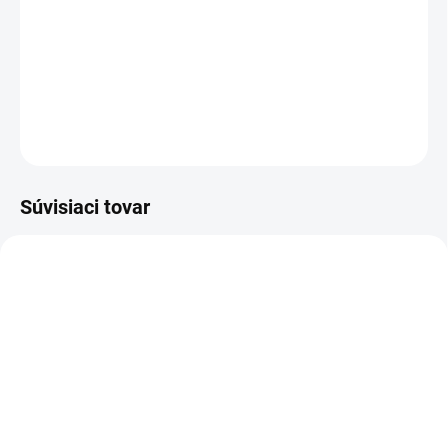
−
+
Pridať do košíka
DETAILNÉ INFORMÁCIE
OPÝTAŤ SA
Súvisiaci tovar
KOVOVÉ POLICE
TOP! SKRUTKOVANÉ
REGÁLY NA VEKY
NA OBJEDNÁVKU (DO 3 TÝŽDŇOV)
NA OBJEDNÁVKU (DO 3 TÝŽDŇOV)
Poschodie k regálu
Zábrana pre skrutkovaný