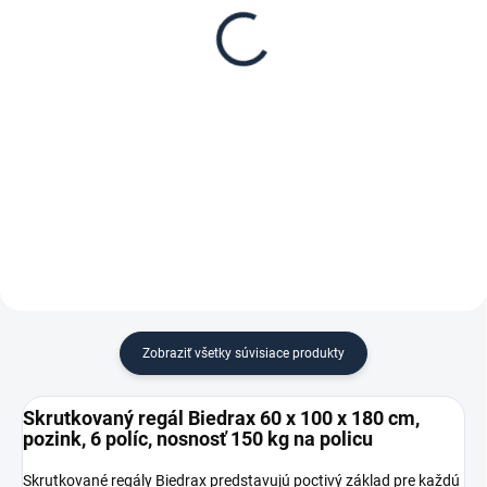
Biedrax 60 x 100 cm,
regál Biedrax 60 cm
pozink, nosnosť 150 kg
zinok
€ 44
€ 6,10
€ 36,40 bez DPH
€ 5 bez DPH
−
+
−
+
Do košíka
Do košíka
Zobraziť všetky súvisiace produkty
Skrutkovaný regál Biedrax 60 x 100 x 180 cm,
pozink, 6 políc, nosnosť 150 kg na policu
Skrutkované regály Biedrax predstavujú poctivý základ pre každú