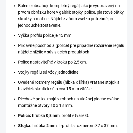
Balenie obsahuje kompletný regál, ako je vyobrazený na
prvom obrázku hore v galérii: stojky, police, plastové pätky,
skrutky a matice. Nájdete v ňom všetko potrebné pre
jednoduché zostavenie.
Výška profilu police je 45 mm
Prídavné poschodia (police) pre prípadné rozšírenie regálu
nájdete nižšie v súvisiacich produktoch.
Police nastaviteľné v kroku po 2,5 cm.
Stojky regálu sú vždy jednodielne.
Uvedené rozmery regálu (hĺbka x šírka) vrátane stojok a
hlavičiek skrutiek sú o cca 15 mm väčšie.
Plechové police majú v rohoch na úložnej ploche oválne
montážne otvory 10 x 13 mm.
Polica:
hrúbka
0,8 mm
, profil v tvare G.
Stojka:
hrúbka
2 mm
, L-profil s rozmerom 37 x 37 mm.