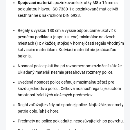
Spojovací materiál:
pozinkované skrutky M8 x 16 mm s
polguľatou hlavou ISO 7380-1 a pozinkované matice M8
šesťhranné s nákružkom DIN 6923.
Regály s výškou 180 cm a vyššie odporúčame ukotviť k
pevnému podkladu (napr. k stene) minimálne na dvoch
miestach (1x v každej stojke) v hornej časti regálu vhodným
kotviacim materiálom. Kotviaci materiál nie je súčasťou
balenia.
Nosnosť police platí iba pri rovnomernom rozložení záťaže.
Ukladaný materiál nesmie presahovať rozmery police.
Uvedená nosnosť police definuje maximálnu záťaž pre
každú jednotlivú policu. Celková nosnosť regálu je súčtom
hmotností všetkých uložených predmetov.
Regál zaťažujte vždy od spodnej police. Najťažšie predmety
patria dole, ľahšie hore.
Predmety na police pokladajte, neposúvajte ich po povrchu.