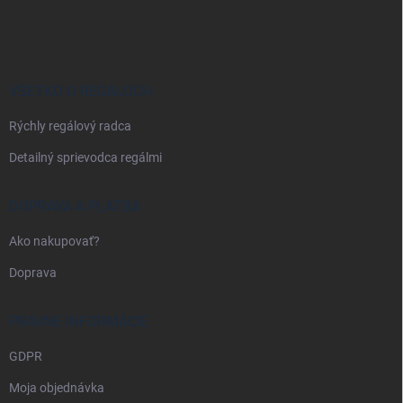
á
p
ä
t
i
VŠETKO O REGÁLOCH
e
Rýchly regálový radca
Detailný sprievodca regálmi
DOPRAVA A PLATBA
Ako nakupovať?
Doprava
PRÁVNE INFORMÁCIE
GDPR
Moja objednávka