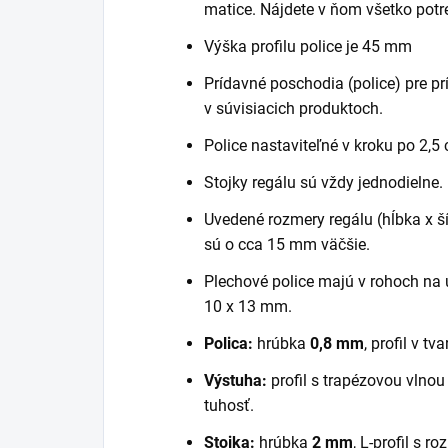
matice. Nájdete v ňom všetko potr
Výška profilu police je 45 mm
Prídavné poschodia (police) pre pr
v súvisiacich produktoch.
Police nastaviteľné v kroku po 2,5
Stojky regálu sú vždy jednodielne.
Uvedené rozmery regálu (hĺbka x šír
sú o cca 15 mm väčšie.
Plechové police majú v rohoch na 
10 x 13 mm.
Polica:
hrúbka
0,8 mm
, profil v tva
Výstuha:
profil s trapézovou vlno
tuhosť.
Stojka:
hrúbka
2 mm
, L-profil s 