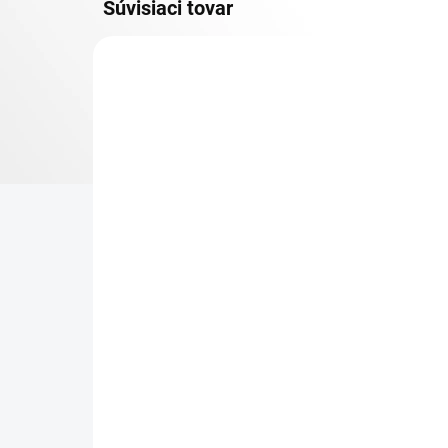
Súvisiaci tovar
DOPRAVA ZADARMO
KOVOVÉ POLICE
TOP! SKRUTKOVANÉ
REGÁLY NA VEKY
NA OBJEDNÁVKU (DO 3 TÝŽDŇOV)
NA
Poschodie k regálu
Zá
Biedrax 75 x 130 cm,
reg
pozink, nosnosť 150 kg
€ 
€ 75,60
€ 5
€ 62,50 bez DPH
−
+