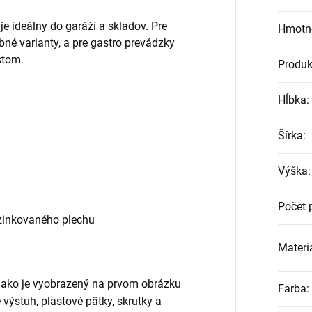
 ideálny do garáží a skladov. Pre
Hmotn
né varianty, a pre gastro prevádzky
stom.
Produk
Hĺbka
:
Šírka
:
Výška
:
Počet 
zinkovaného plechu
Materiá
, ako je vyobrazený na prvom obrázku
Farba
:
ne výstuh, plastové pätky, skrutky a