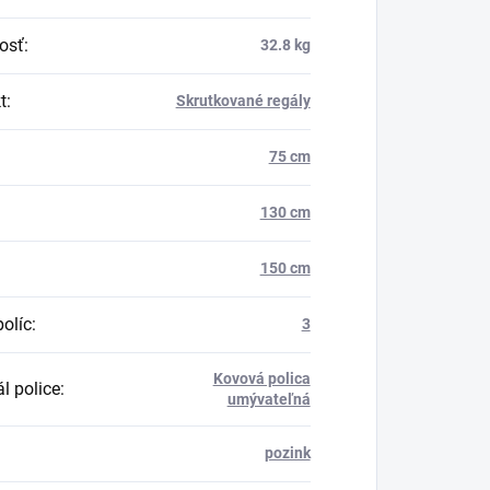
osť
:
32.8 kg
t
:
Skrutkované regály
75 cm
130 cm
150 cm
políc
:
3
Kovová polica
l police
:
umývateľná
pozink