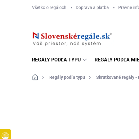
Prejsť
Všetko o regáloch
Doprava a platba
Právne inf
na
obsah
REGÁLY PODĽA TYPU
REGÁLY PODĽA MI
Domov
Regály podľa typu
Skrutkované regály - 
DOPRAVA ZADARMO
KOVOVÉ POLICE
TOP! SKRUTKOV
REGÁLY NA VE