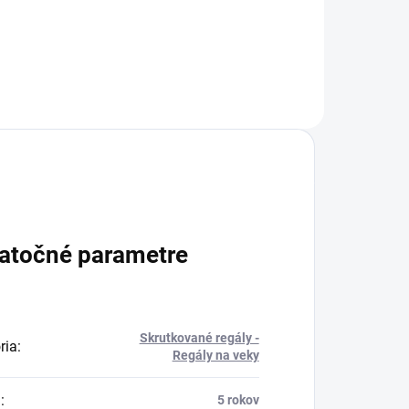
atočné parametre
Skrutkované regály -
ria
:
Regály na veky
a
:
5 rokov