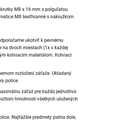
krutky M8 x 16 mm s polguľatou
 matice M8 šesťhranné s nákružkom
 odporúčame ukotviť k pevnému
e na dvoch miestach (1x v každej
ným kotviacim materiálom. Kotviaci
omernom rozložení záťaže. Ukladaný
y police.
maximálnu záťaž pre každú jednotlivú
 súčtom hmotností všetkých uložených
lice. Najťažšie predmety patria dole,