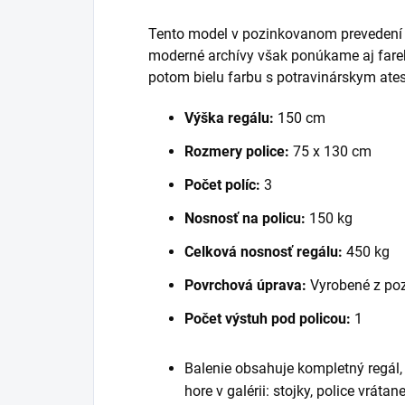
Tento model v pozinkovanom prevedení je
moderné archívy však ponúkame aj fareb
potom bielu farbu s potravinárskym ate
Výška regálu:
150 cm
Rozmery police:
75 x 130 cm
Počet políc:
3
Nosnosť na policu:
150 kg
Celková nosnosť regálu:
450 kg
Povrchová úprava:
Vyrobené z po
Počet výstuh pod policou:
1
Balenie obsahuje kompletný regál
hore v galérii: stojky, police vráta