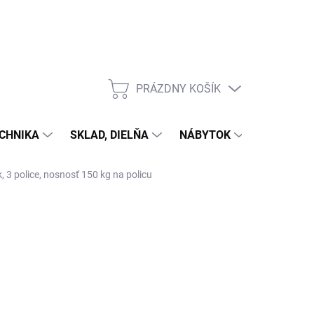
PRÁZDNY KOŠÍK
NÁKUPNÝ
KOŠÍK
CHNIKA
SKLAD, DIELŇA
NÁBYTOK
DOM A Z
, 3 police, nosnosť 150 kg na policu
ÝŽDŇOV)