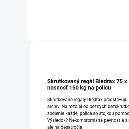
Do košíka
Skrutkovaný regál Biedrax 75 x 
nosnosť 150 kg na policu
Skrutkované regály Biedrax predstavujú p
archív. Na rozdiel od bežných bezskru
spojenie každej police so stojkou pomoc
Výsledok? Nekompromisná pevnosť a živo
ale na desaťročia.