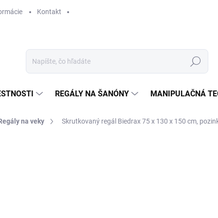
ormácie
Kontakt
Hľadať
ESTNOSTI
REGÁLY NA ŠANÓNY
MANIPULAČNÁ TE
Regály na veky
Skrutkovaný regál Biedrax 75 x 130 x 150 cm, pozink
ANÉ
KY
€ 287,40
€ 237,50 bez DPH
Jednotková
NA OBJEDNÁVKU (DO 3 T
cena: