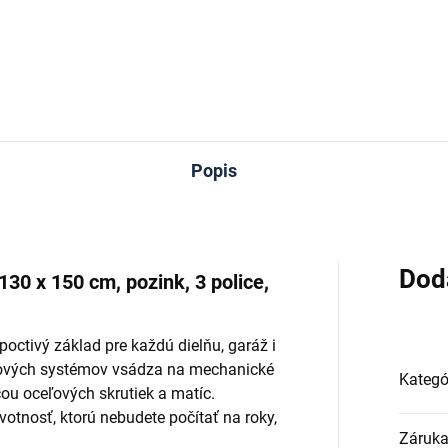
Do košíka
Popis
Dod
130 x 150 cm, pozink, 3 police,
octivý základ pre každú dielňu, garáž i
tkových systémov vsádza na mechanické
Kategó
ou oceľových skrutiek a matíc.
tnosť, ktorú nebudete počítať na roky,
Záruk