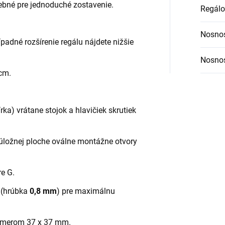
ebné pre jednoduché zostavenie.
Regálo
Nosnos
ípadné rozšírenie regálu nájdete nižšie
Nosnos
 cm.
ka) vrátane stojok a hlavičiek skrutiek
úložnej ploche oválne montážne otvory
re G.
u (hrúbka
0,8 mm
) pre maximálnu
rozmerom 37 x 37 mm.