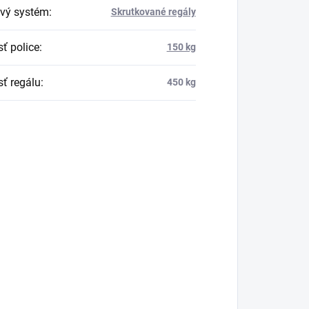
vý systém
:
Skrutkované regály
ť police
:
150 kg
ť regálu
:
450 kg